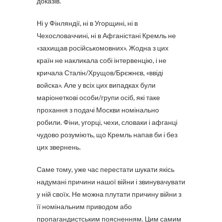
доказів.
Ні у Фінляндії, ні в Угорщині, ні в
Чехословаччині, ні в Афганістані Кремль не
«захищав російськомовних». Жодна з цих
країн не накликала собі інтервенцію, і не
кричала Сталін/Хрущов/Брєжнєв, «ввіді
войска». Але у всіх цих випадках були
маріонеткові особи/групи осіб, які таке
прохання з подачі Москви номінально
робили. Фіни, угорці, чехи, словаки і афганці
чудово розуміють, що Кремль напав би і без
цих звернень.
Саме тому, уже час перестати шукати якісь
надумані причини нашої війни і звинувачувати
у ній своїх. Не можна плутати причину війни з
її номінальним приводом або
пропагандистським поясненням. Цим самим