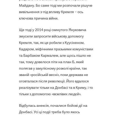
Майдану. Бо саме тоді ми розпочали рішуче
вивільнення з-під впливу Кремля – ось
ключова причина війни.
Ще тоді у 2014 році скинутого Януковича
змусили запросити військову допомогу
Кремля, так, як це робили з Куусіненом,
Кадаром, міфічними празькими комуністами
та Барбаком Кармалем, але щось пішло не
так, тому довелося піти на план Б, який
полягав у закулісному розколі країни, так
званій «російській весні», поки держава не
оговталася після революції. Його вдалося
реалізувати тільки на Донбасі та в Криму, і то
тільки з допомогою «вєжлівих людєй».
Відбулась анексія, почалися бойові дії на
Донбасі. Усі ці події треба було якось