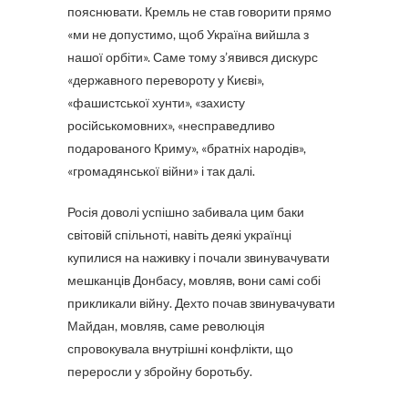
пояснювати. Кремль не став говорити прямо
«ми не допустимо, щоб Україна вийшла з
нашої орбіти». Саме тому з’явився дискурс
«державного перевороту у Києві»,
«фашистської хунти», «захисту
російськомовних», «несправедливо
подарованого Криму», «братніх народів»,
«громадянської війни» і так далі.
Росія доволі успішно забивала цим баки
світовій спільноті, навіть деякі українці
купилися на наживку і почали звинувачувати
мешканців Донбасу, мовляв, вони самі собі
прикликали війну. Дехто почав звинувачувати
Майдан, мовляв, саме революція
спровокувала внутрішні конфлікти, що
переросли у збройну боротьбу.