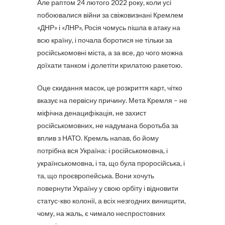
Але раптом 24 лютого 2022 року, коли усі
побоювалися війни за свіжовизнані Кремлем
«ДНР» і «ЛНР», Росія чомусь пішла в атаку на
всю країну, і почала боротися не тільки за
російськомовні міста, а за все, до чого можна
доїхати танком і долетіти крилатою ракетою.
Оце скидання масок, це розкриття карт, чітко
вказує на первісну причину. Мета Кремля – не
міфічна денацифікація, не захист
російськомовних, не надумана боротьба за
вплив з НАТО. Кремль напав, бо йому
потрібна вся Україна: і російськомовна, і
українськомовна, і та, що була проросійська, і
та, що проєвропейська. Вони хочуть
повернути Україну у свою орбіту і відновити
статус-кво колонії, а всіх незгодних винищити,
чому, на жаль, є чимало неспростовних