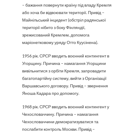
– бажання повернути країну під владу Кремля
або хоча би відвоювати території. Привід –
Майнільський інцидент (обстріл радянської
території нібито з боку Фінляндії,
зрежисований Кремлем, допомога
маріонетковому уряду Отто Куусінена).
1956 рік. СРСР вводить воєнний контингент в
Угорщину. Причина – намагання Угорщини
вивільнитися з орбіти Кремля, запровадити
багатопартійну систему, вийти з Організації
Варшавського договору. Привід – звернення
Яноша Кадара про допомогу.
1968 рік. СРСР вводить воєнний контингент у
Чехословаччину. Причина – намагання
Чехословаччини демократизуватися та
послабити контроль Москви. Привід –