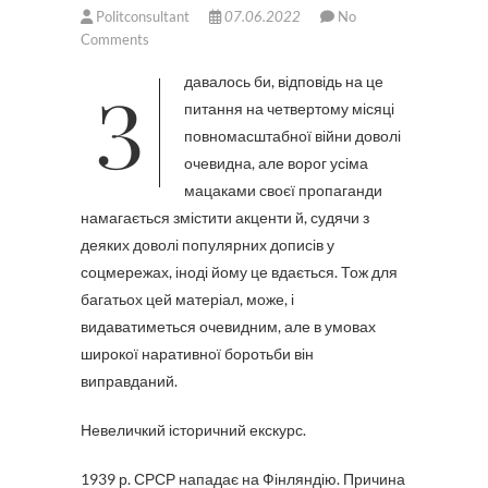
Politconsultant
07.06.2022
No
Comments
Здавалось би, відповідь на це
питання на четвертому місяці
повномасштабної війни доволі
очевидна, але ворог усіма
мацаками своєї пропаганди
намагається змістити акценти й, судячи з
деяких доволі популярних дописів у
соцмережах, іноді йому це вдається. Тож для
багатьох цей матеріал, може, і
видаватиметься очевидним, але в умовах
широкої наративної боротьби він
виправданий.
Невеличкий історичний екскурс.
1939 р. СРСР нападає на Фінляндію. Причина