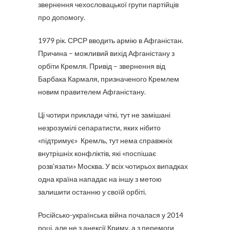
звернення чехословацької групи партійців
про допомогу.
1979 рік. СРСР вводить армію в Афганістан.
Причина – можливий вихід Афганістану з
орбіти Кремля. Привід – звернення від
Барбака Кармаля, призначеного Кремлем
новим правителем Афганістану.
Ці чотири приклади чіткі, тут не замішані
незрозумілі сепаратисти, яких нібито
«підтримує» Кремль, тут нема справжніх
внутрішніх конфліктів, які «поспішає
розв’язати» Москва. У всіх чотирьох випадках
одна країна нападає на іншу з метою
залишити останню у своїй орбіті.
Російсько-українська війна почалася у 2014
році, але не з анексії Криму, а з перемоги