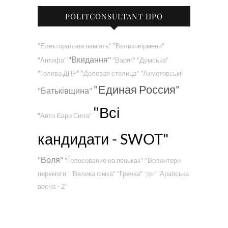
POLITCONSULTANT ПРО
"Електоральна пам'ять"
"Великовірмени"
"Вкидання"
"Антифа"
"Варяг"
"Думська"
"Голова ДНР"
"Деловая столица"
"Ахметовські"
"Единая Россия"
"Батьківщина"
"Всі
"Авто Євро Сила"
кандидати - SWOT"
"Воля"
"Голосование на пеньках"
"Волонтери
перемоги"
"Велика сімка"
"Гречка"
"Арабська
"Дія"
весна - 2"