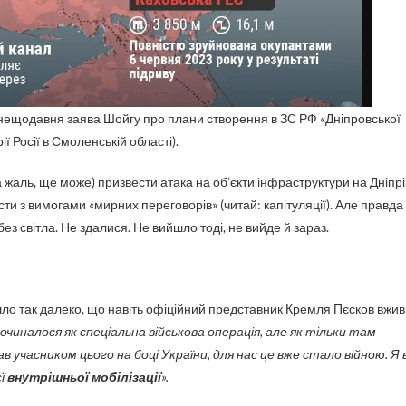
 нещодавня заява Шойгу про плани створення в ЗС РФ «Дніпровської
ї Росії в Смоленській області).
на жаль, ще може) призвести атака на об’єкти інфраструктури на Дніпрі
ти з вимогами «мирних переговорів» (читай: капітуляції). Але правда
без світла. Не здалися. Не вийшло тоді, не вийде й зараз.
ло так далеко, що навіть офіційний представник Кремля Пєсков вжив
починалося як спеціальна військова операція, але як тільки там
учасником цього на боці України, для нас це вже стало війною. Я 
єї
внутрішньої мобілізації
».