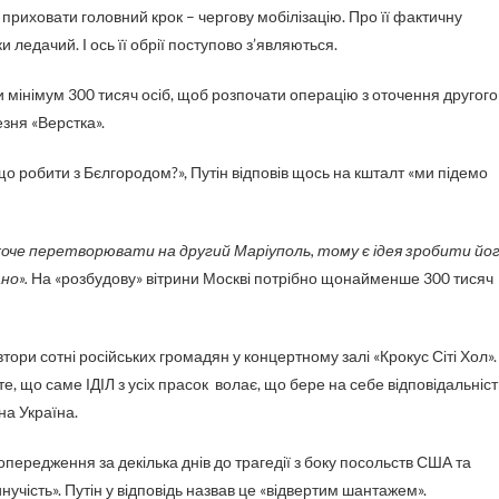
 приховати головний крок – чергову мобілізацію. Про її фактичну
и ледачий. І ось її обрії поступово з’являються.
 мінімум 300 тисяч осіб, щоб розпочати операцію з оточення другого
зня «Верстка».
о робити з Бєлгородом?», Путін відповів щось на кшталт «ми підемо
 хоче перетворювати на другий Маріуполь, тому є ідея зробити йо
но».
На «розбудову» вітрини Москві потрібно щонайменше 300 тисяч
івтори сотні російських громадян у концертному залі «Крокус Сіті Хол».
те, що саме ІДІЛ з усіх прасок волає, що бере на себе відповідальніст
бна Україна.
опередження за декілька днів до трагедії з боку посольств США та
нучість». Путін у відповідь назвав це «відвертим шантажем».