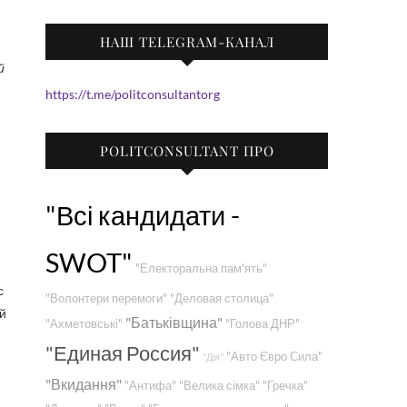
НАШ TELEGRAM-КАНАЛ
https://t.me/politconsultantorg
POLITCONSULTANT ПРО
"Всі кандидати -
SWOT"
"Електоральна пам'ять"
с
"Волонтери перемоги"
"Деловая столица"
 й
"Батьківщина"
"Ахметовські"
"Голова ДНР"
"Единая Россия"
"Авто Євро Сила"
"Дія"
"Вкидання"
"Антифа"
"Велика сімка"
"Гречка"