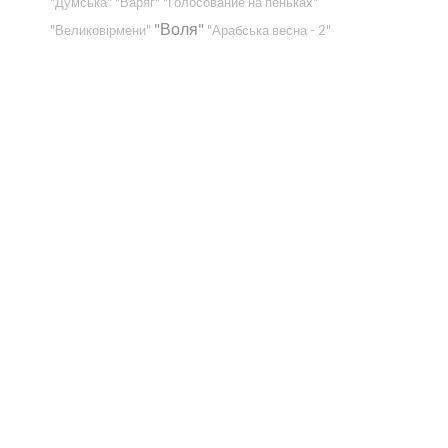
"Думська"
"Варяг"
"Голосование на пеньках"
"Воля"
"Великовірмени"
"Арабська весна - 2"