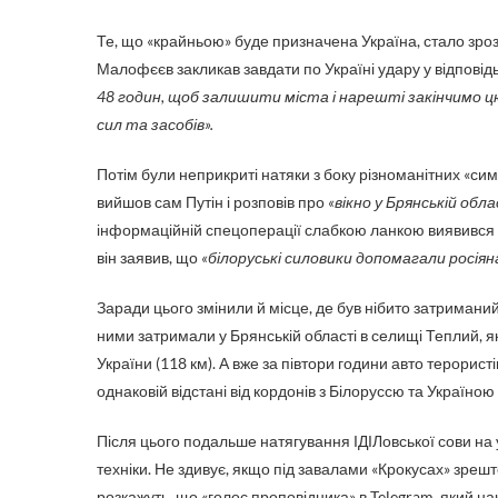
Те, що «крайньою» буде призначена Україна, стало зроз
Малофєєв закликав завдати по Україні удару у відповідь
48 годин, щоб залишити міста і нарешті закінчимо 
сил та засобів».
Потім були неприкриті натяки з боку різноманітних «симо
вийшов сам Путін і розповів про
«вікно у Брянській об
інформаційній спецоперації слабкою ланкою виявився п
він заявив, що
«білоруські силовики допомагали росі
Заради цього змінили й місце, де був нібито затримани
ними затримали у Брянській області в селищі Теплий, яке
України (118 км). А вже за півтори години авто терорис
однаковій відстані від кордонів з Білоруссю та Україною 
Після цього подальше натягування ІДІЛовської сови на
техніки. Не здивує, якщо під завалами «Крокусах» зрешто
розкажуть, що «голос проповідника» в Telegram, який на