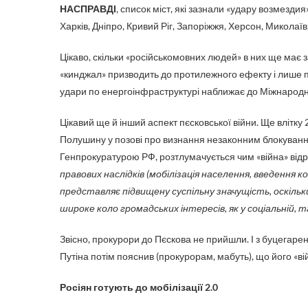
НАСПРАВДІ
, список міст, які зазнали «удару возмезд
Харків, Дніпро, Кривий Ріг, Запоріжжя, Херсон, Миколаїв,
Цікаво, скільки «російськомовних людей» в них ще має 
«кинджал» призводить до протилежного ефекту і лише по
удари по енергоінфраструктурі наближає до Міжнародн
Цікавий ще й інший аспект пєсковської війни. Ще влітк
Полушину у позові про визнання незаконним блокування
Генпрокуратурою РФ, розтлумачується чим «війна» відр
правових наслідків (мобілізація населення, введення 
представляє підвищену суспільну значущість, оскільк
широке коло громадських інтересів, як у соціальній, та
Звісно, прокурори до Пєскова не прийшли. І з буцегаре
Путіна потім пояснив (прокурорам, мабуть), що його «ві
Росіян готують до мобілізації 2.0