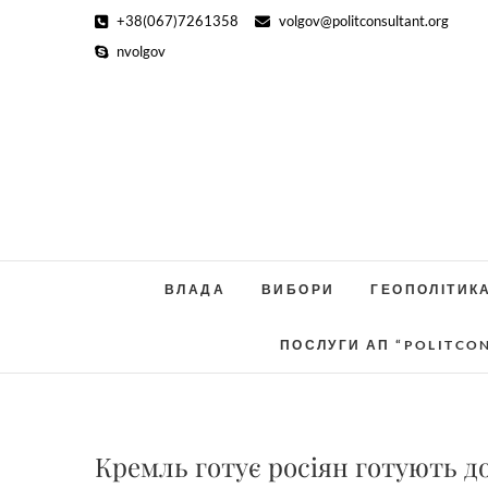
Skip
+38(067)7261358
volgov@politconsultant.org
to
nvolgov
content
ВЛАДА
ВИБОРИ
ГЕОПОЛІТИК
ПОСЛУГИ АП “POLITCO
Кремль готує росіян готують до