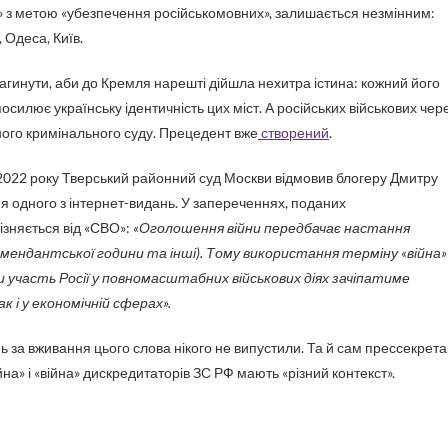
ия» з метою «убезпечення російськомовних», залишається незмінним:
 Одеса, Київ.
загинути, аби до Кремля нарешті дійшла нехитра істина: кожний його
силює українську ідентичність цих міст. А російських військових чер
ого кримінального суду. Прецедент вже
створений
.
у 2022 року Тверський районний суд Москви відмовив блогеру Дмитру
 одного з інтернет-видань. У запереченнях, поданих
ізняється від «СВО»:
«Оголошення війни передбачає настання
комендантської години та інші). Тому використання терміну «війна»
и участь Росії у повномасштабних військових діях зачіпатиме
к і у економічній сферах».
нь за вживання цього слова нікого не випустили. Та й сам прессекрет
йна» і «війна» дискредитаторів ЗС РФ мають «різний контекст».