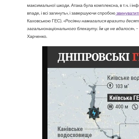
максимальної шкоди. Атака була комплексна, в т.ч. і інф
впаде, і всі загинуть», і завершуючи спробою
звинуватит
Каховською ГЕС).
«Росіяни намагалися вразити десят
загальнонаціонального блекауту. Їм це не вдалося»,
–
Харченко.