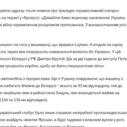
уміло одразу: після новини про трагедію «православний олігарх»
 на теракт у «Крокусі»:
«Давайте дамо мирному населенню України
цю війну переможним розгромом противника. З використанням усіх
ньян» на «пса у вишиванці, що зірвався з ціпка». А згодом на сцену
ласті, через яке терористи намагалися втекти до України»
. У цій
осол Білорусі у РФ Дмитро Крутой. Ще за дві години до виступу Путі
янам прикрити кордон, щоби не дати терористам піти».
й автомобіль з терористами. Ще о 9 ранку повідомили, що машину з
 набагато ближче до Білорусі – всього за 43 км від кордону, ніж до
тів «знайшли» вже в районі села Хацунь, яке знаходиться майже на
(166 та 136 км відповідно).
 український глобус було лише справою незграбної пропагандистсько
ю знайдуть «візитки Яроша», а бідні таджики з власним вухом у роті,
казав йти на «Крокус», був схожим на Буданова.