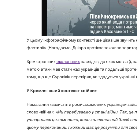
У цьому інфографічному контексті ще цікавіше звучить
флотилії». (Нагадаємо, Дніпро протікає також по територі
Крім страшних
екологічних
наслідків, до яких могла (і, 
метою атаки мав стати жах українців та подальші протес
тому, що ще Суровікін перевіряв, чи здадуться українці 
У Кремля інший контекст «війни»
Намагання «захистити російськомовних українців» зайш
слово «війна»:
«Ми перебуваємо у стані війни. Так, це 
утворилася ця компашка, коли колективний Захід став 
цьому переконаний. І кожний має це розуміти для сво