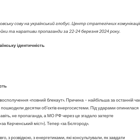
ейки та наративи пропаганди за 22-24 березня 2024 року.
їнську ідентичність
сть
овосполучення «повний блекаут». Причина – найбільша за останній ча
ни пошкодили десятки об’єктів енергосистеми. Під ударами опинилася
авіть, не пропаганда, а МО РФ через це згадало затерте
«за Керченський міст»). Тепер «за Бєлгород».
го, з розвідкою, з енергетиками, які консультували, як завдати