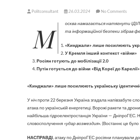
Politconsultant
26.03.2024
No Comments
Москва намагається натягнути ІДІЛовську сову на український глобус. Центр стратегічних комунікацій
та інформаційної безпеки зібрав ф
«Кинджали» лише посилюють укра
У Кремля інший контекст «війни»
Росіян готують до мобілізації 2.0
Путін готується до війни «Від Кореї до Карелії»
«Кинджали» лише посилюють українську ідентичні
У ніч проти 22 березня Україна згадала напівзабуте сл
атака по українській енергетиці. Ворожі ракети та дро
найбільша гідроелектростанція України — ДніпроГЕС. Н
словосполучення
«удар возмездия».
(Востаннє це було 
НАСПРАВДІ
, атаку по ДніпроГЕС росіяни планували дов