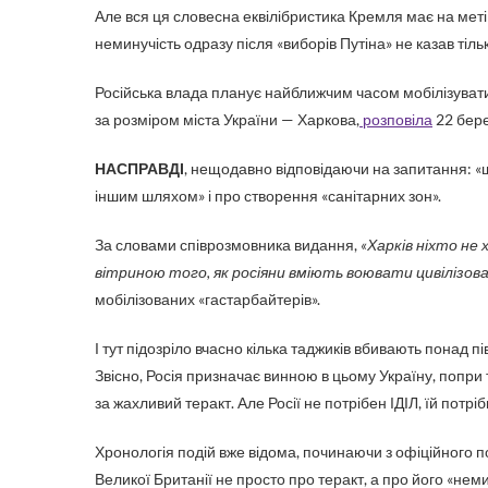
Але вся ця словесна еквілібристика Кремля має на меті
неминучість одразу після «виборів Путіна» не казав тільк
Російська влада планує найближчим часом мобілізувати
за розміром міста України — Харкова,
розповіла
22 бере
НАСПРАВДІ
, нещодавно відповідаючи на запитання: «щ
іншим шляхом» і про створення «санітарних зон».
За словами співрозмовника видання,
«Харків ніхто не
вітриною того, як росіяни вміють воювати цивілізова
мобілізованих «гастарбайтерів».
І тут підозріло вчасно кілька таджиків вбивають понад п
Звісно, Росія призначає винною в цьому Україну, попри 
за жахливий теракт. Але Росії не потрібен ІДІЛ, їй потрі
Хронологія подій вже відома, починаючи з офіційного п
Великої Британії не просто про теракт, а про його «неми