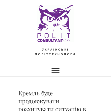
Skip
to
content
УКРАЇНСЬКІ
ПОЛІТТЕХНОЛОГИ
Кремль буде
продовжувати
розхитувати ситуацію в