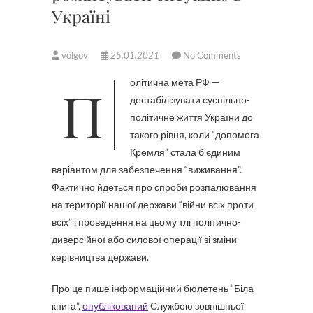
Україні
volgov
25.01.2021
No Comments
Політична мета РФ —
дестабілізувати суспільно-
політичне життя України до
такого рівня, коли “допомога
Кремля” стала б єдиним
варіантом для забезпечення “виживання”.
Фактично йдеться про спроби розпалювання
на території нашої держави “війни всіх проти
всіх” і проведення на цьому тлі політично-
диверсійної або силової операції зі зміни
керівництва держави.
Про це пише інформаційний бюлетень “Біла
книга”,
опублікований
Службою зовнішньої