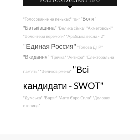
"Воля"
"Голосование на пеньках"
"Дія"
"Батьківщина"
"Велика сімка"
"Ахметовські"
"Волонтери перемоги"
"Арабська весна - 2"
"Единая Россия"
"Голова ДНР"
"Вкидання"
"Гречка"
"Антифа"
"Електоральна
"Всі
пам'ять"
"Великовірмени"
кандидати - SWOT"
"Думська"
"Варяг"
"Авто Євро Сила"
"Деловая
столица"