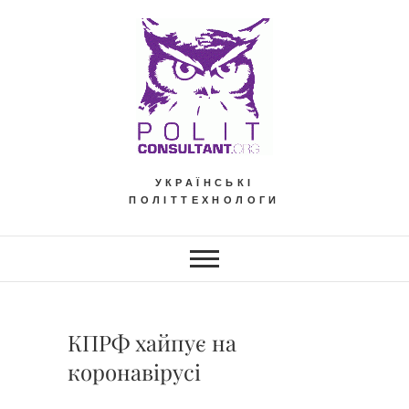
Skip
to
content
УКРАЇНСЬКІ
ПОЛІТТЕХНОЛОГИ
КПРФ хайпує на
коронавірусі