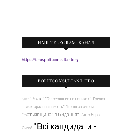
НАШ TELEGRAM-КАНАЛ
https://t.me/politconsultantorg
POLITCONSULTANT ПРО
"Воля"
"Голосование на пеньках"
"Гречка"
"Дія"
"Електоральна пам'ять"
"Великовірмени"
"Батьківщина"
"Вкидання"
"Авто Євро
"Всі кандидати -
Сила"