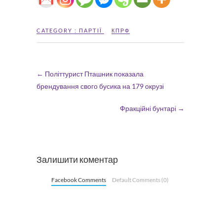
CATEGORY :
ПАРТІЇ
КПРФ
←
Політтурист Пташник показала
брендування свого бусика на 179 окрузі
Фракційні бунтарі
→
Залишити коментар
Facebook Comments
Default Comments (0)