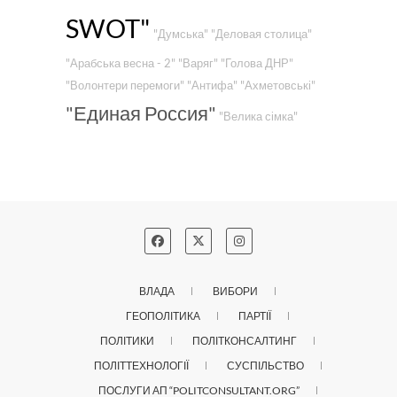
SWOT"
"Думська"
"Деловая столица"
"Арабська весна - 2"
"Варяг"
"Голова ДНР"
"Волонтери перемоги"
"Антифа"
"Ахметовські"
"Единая Россия"
"Велика сімка"
ВЛАДА
ВИБОРИ
ГЕОПОЛІТИКА
ПАРТІЇ
ПОЛІТИКИ
ПОЛІТКОНСАЛТИНГ
ПОЛІТТЕХНОЛОГІЇ
СУСПІЛЬСТВО
ПОСЛУГИ АП “POLITCONSULTANT.ORG”