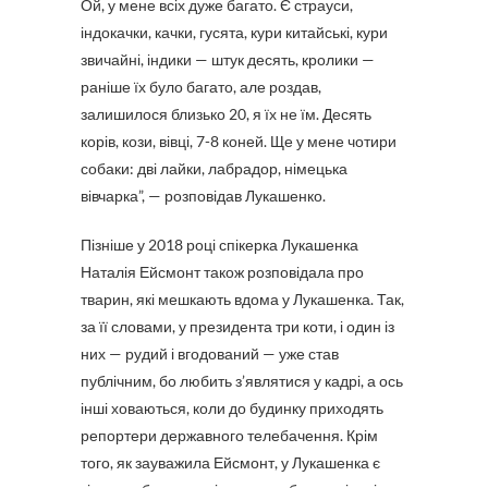
Ой, у мене всіх дуже багато. Є страуси,
індокачки, качки, гусята, кури китайські, кури
звичайні, індики — штук десять, кролики —
раніше їх було багато, але роздав,
залишилося близько 20, я їх не їм. Десять
корів, кози, вівці, 7-8 коней. Ще у мене чотири
собаки: дві лайки, лабрадор, німецька
вівчарка”, — розповідав Лукашенко.
Пізніше у 2018 році спікерка Лукашенка
Наталія Ейсмонт також розповідала про
тварин, які мешкають вдома у Лукашенка. Так,
за її словами, у президента три коти, і один із
них — рудий і вгодований — уже став
публічним, бо любить з’являтися у кадрі, а ось
інші ховаються, коли до будинку приходять
репортери державного телебачення. Крім
того, як зауважила Ейсмонт, у Лукашенка є