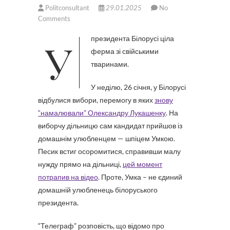
Politconsultant
29.01.2025
No
Comments
У президента Білорусі ціла
ферма зі свійськими
тваринами.
У неділю, 26 січня, у Білорусі
відбулися вибори, перемогу в яких
знову
“намалювали” Олександру Лукашенку
. На
виборчу дільницю сам кандидат прийшов із
домашнім улюбленцем — шпіцем Умкою.
Песик встиг осоромитися, справивши малу
нужду прямо на дільниці,
цей момент
потрапив на відео
. Проте, Умка – не єдиний
домашній улюбленець білоруського
президента.
“Телеграф” розповість, що відомо про