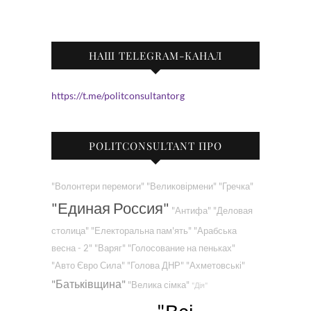
НАШ TELEGRAM-КАНАЛ
https://t.me/politconsultantorg
POLITCONSULTANT ПРО
"Волонтери перемоги"
"Великовірмени"
"Гречка"
"Единая Россия"
"Антифа"
"Деловая
столица"
"Електоральна пам'ять"
"Арабська
весна - 2"
"Варяг"
"Голосование на пеньках"
"Авто Євро Сила"
"Голова ДНР"
"Ахметовські"
"Батьківщина"
"Велика сімка"
"Дія"