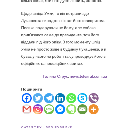
кілька собак, яких він дуже любить, як і котів.
Щодо шпіца Умки, то він потрапив до
Лукашенка випадково і став його фаворитом.
Песика подарували не йому, але собака
прив’язався саме до президента, тож його
віддали під його опіку. З того моменту шпіц
Умка не просто живе в будинку Лукашенка, а й
буває у нього на роботі та супроводжує його в
офіційних та неофіційних візитах.
Галина Струс
.
news.telegraf.com.ua
Поширити
CATEGORY :
БЕЗ РУБРИКИ