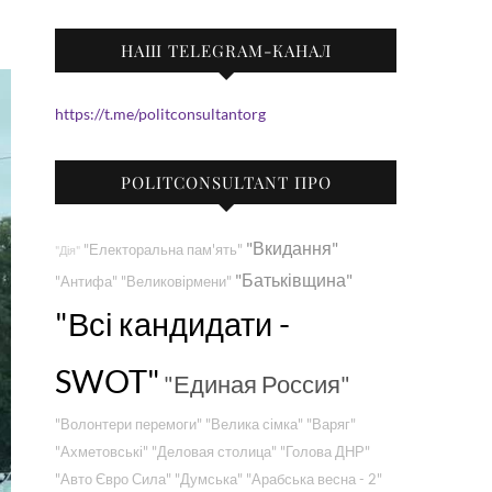
НАШ TELEGRAM-КАНАЛ
https://t.me/politconsultantorg
POLITCONSULTANT ПРО
"Вкидання"
"Електоральна пам'ять"
"Дія"
"Батьківщина"
"Антифа"
"Великовірмени"
"Всі кандидати -
SWOT"
"Единая Россия"
"Волонтери перемоги"
"Велика сімка"
"Варяг"
"Ахметовські"
"Деловая столица"
"Голова ДНР"
"Авто Євро Сила"
"Думська"
"Арабська весна - 2"