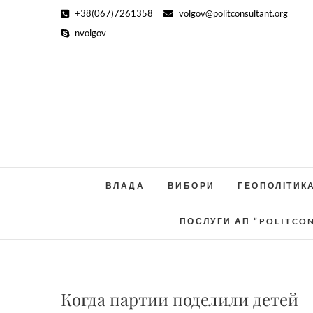
Skip
+38(067)7261358
volgov@politconsultant.org
to
nvolgov
content
ВЛАДА
ВИБОРИ
ГЕОПОЛІТИК
ПОСЛУГИ АП “POLITCO
Когда партии поделили детей