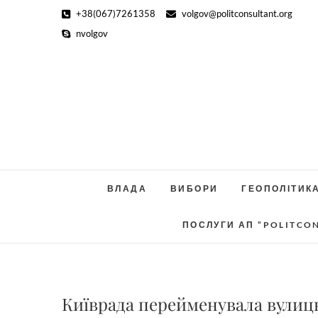
Skip
+38(067)7261358
volgov@politconsultant.org
to
nvolgov
content
ВЛАДА
ВИБОРИ
ГЕОПОЛІТИК
ПОСЛУГИ АП “POLITCO
Київрада перейменувала вулицю 