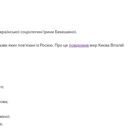
української соціологині Ірини Бекешкіної.
ви яких пов’язані із Росією. Про це
повідомив
мер Києва Віталій
го;
сова;
іної;
а;