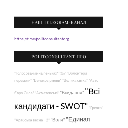
НАШ TELEGRAM-КАНАЛ
https://t.me/politconsultantorg
POLITCONSULTANT ПРО
"Голосование на пеньках"
"Волонтери
"Дія"
перемоги"
"Великовірмени"
"Велика сімка"
"Авто
"Всі
"Вкидання"
Євро Сила"
"Ахметовські"
кандидати - SWOT"
"Гречка"
"Единая
"Воля"
"Арабська весна - 2"