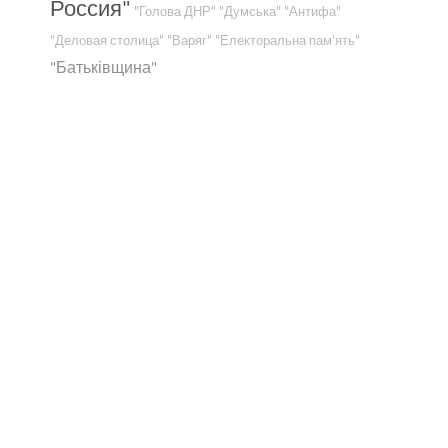
Россия"
"Голова ДНР"
"Думська"
"Антифа"
"Деловая столица"
"Варяг"
"Електоральна пам'ять"
"Батьківщина"