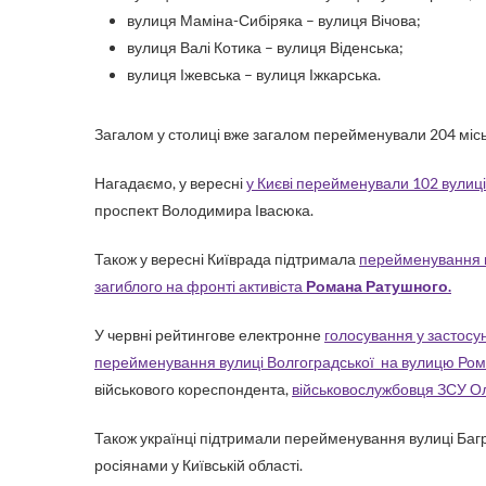
вулиця Маміна-Сибіряка – вулиця Вічова;
вулиця Валі Котика – вулиця Віденська;
вулиця Іжевська – вулиця Іжкарська.
Загалом у столиці вже загалом перейменували 204 місь
Нагадаємо, у вересні
у Києві перейменували 102 вулиці
проспект Володимира Івасюка.
Також у вересні Київрада підтримала
перейменування в
загиблого на фронті активіста
Романа Ратушного.
У червні рейтингове електронне
голосування у застосу
перейменування вулиці Волгоградської на вулицю Ро
військового кореспондента,
військовослужбовця ЗСУ О
Також українці підтримали перейменування вулиці Баг
росіянами у Київській області.