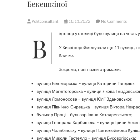
Бекешкіної
Politconsultant
10.11.2022
No Comments
Відтепер у столиці буде вулиця на честь 
У Києві перейменували ще 11 вулиць, наз
Кличко.
Зокрема, нові назви отримали:
вулиця Біломорська – вулиця Катерини Гандзюк;
вулиця Магнітогорська – вулиця Якова Гніздовсько
вулиця Ломоносова – вулиця Юлії Здановської;
вулиця Північно-Сирецька – вулиця Віктора Некра
бульвар Праці – бульвар Івана Котляревського;
вулиця Генерала Карбишева – вулиця Ірини Бекешк
вулиця Челябінську – вулиця Пантелеймона Куліш
вулиця Миколи Гастелло – вулиця Бусовогірська;