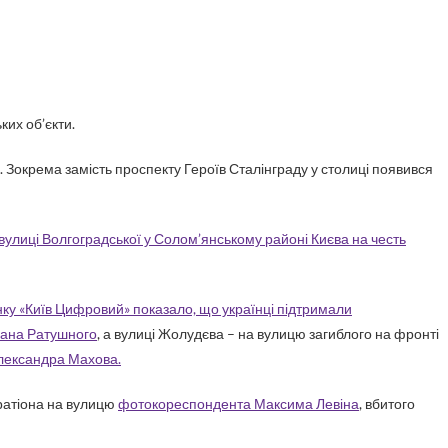
ких об’єкти.
. Зокрема замість проспекту Героїв Сталінграду у столиці появився
улиці Волгоградської у Солом’янському районі Києва на честь
нку «Київ Цифровий» показало, що українці підтримали
мана Ратушного
, а вулиці Жолудєва – на вулицю загиблого на фронті
лександра Махова.
ратіона на вулицю
фотокореспондента Максима Левіна
, вбитого