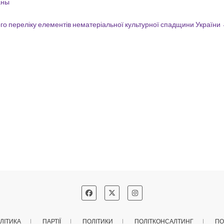
аны
го переліку елементів нематеріальної культурної спадщини України
ЛІТИКА
ПАРТІЇ
ПОЛІТИКИ
ПОЛІТКОНСАЛТИНГ
ПО