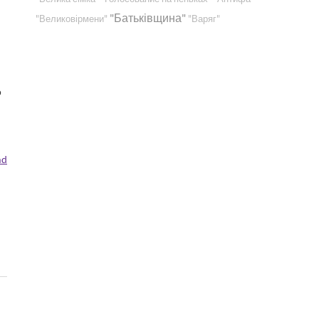
"Батьківщина"
"Великовірмени"
"Варяг"
о
md