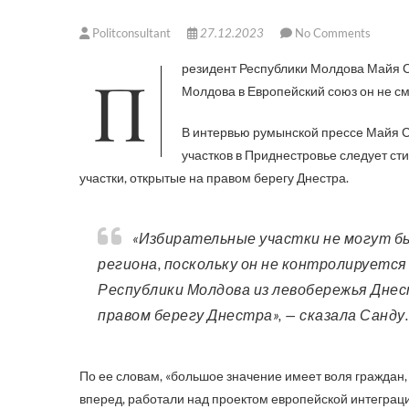
Politconsultant
27.12.2023
No Comments
Президент Республики Молдова Майя Санду объявляет, что в случае референдума о вступлении Республики
Молдова в Европейский союз он не с
В интервью румынской прессе Майя С
участков в Приднестровье следует с
участки, открытые на правом берегу Днестра.
«Избирательные участки не могут быть открыты на территории Приднестровского
региона, поскольку он не контролируетс
Республики Молдова из левобережья Днес
правом берегу Днестра», — сказала Санду.
По ее словам, «большое значение имеет воля граждан,
вперед, работали над проектом европейской интеграци