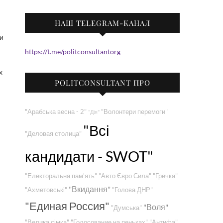
НАШ TELEGRAM-КАНАЛ
https://t.me/politconsultantorg
х
POLITCONSULTANT ПРО
"Арабська весна - 2"
"Волонтери перемоги"
"Дія"
"Всі
"Деловая столица"
кандидати - SWOT"
"Електоральна пам'ять"
"Авто Євро Сила"
"Гречка"
"Вкидання"
"Ахметовські"
"Голова ДНР"
"Единая Россия"
"Воля"
"Думська"
"Велика сімка"
"Голосование на пеньках"
"Антифа"