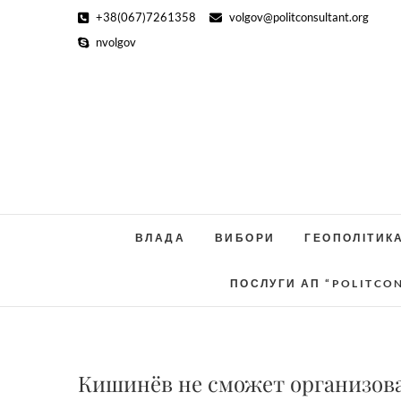
Skip
+38(067)7261358
volgov@politconsultant.org
to
nvolgov
content
ВЛАДА
ВИБОРИ
ГЕОПОЛІТИК
ПОСЛУГИ АП “POLITCO
Кишинёв не сможет организова