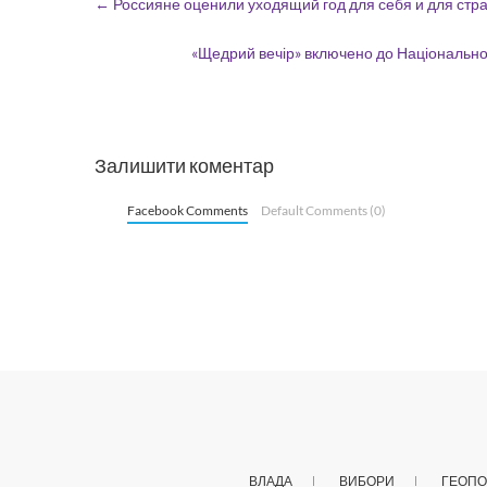
←
Россияне оценили уходящий год для себя и для стр
«Щедрий вечір» включено до Національно
Залишити коментар
Facebook Comments
Default Comments (0)
ВЛАДА
ВИБОРИ
ГЕОПО