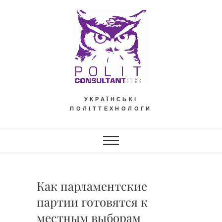
Skip
to
content
УКРАЇНСЬКІ
ПОЛІТТЕХНОЛОГИ
Как парламентские
партии готовятся к
местным выборам