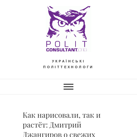
Skip
to
content
УКРАЇНСЬКІ
ПОЛІТТЕХНОЛОГИ
Как нарисовали, так и
растёт: Дмитрий
Джангиров о свежих