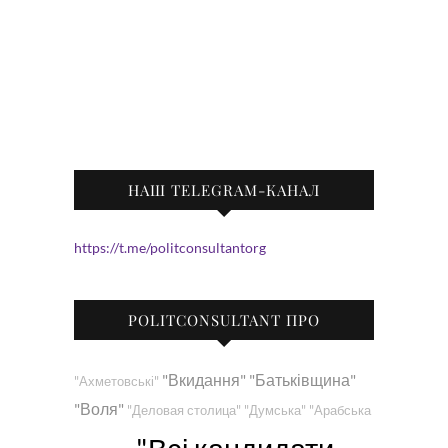
НАШ TELEGRAM-КАНАЛ
https://t.me/politconsultantorg
POLITCONSULTANT ПРО
"Вкидання"
"Батьківщина"
"Ахметовські"
"Воля"
"Деловая столица"
"Думська"
"Арабська