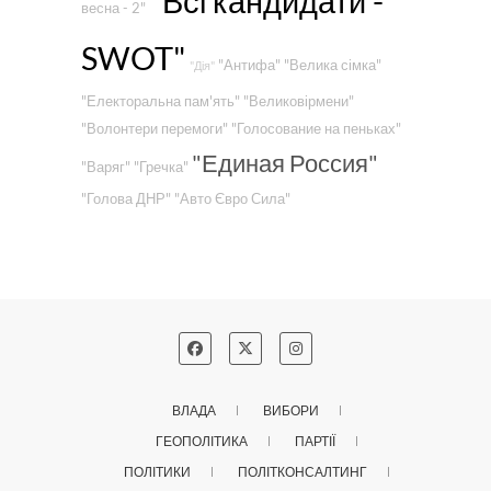
"Всі кандидати -
весна - 2"
SWOT"
"Антифа"
"Велика сімка"
"Дія"
"Електоральна пам'ять"
"Великовірмени"
"Волонтери перемоги"
"Голосование на пеньках"
"Единая Россия"
"Варяг"
"Гречка"
"Голова ДНР"
"Авто Євро Сила"
ВЛАДА
ВИБОРИ
ГЕОПОЛІТИКА
ПАРТІЇ
ПОЛІТИКИ
ПОЛІТКОНСАЛТИНГ