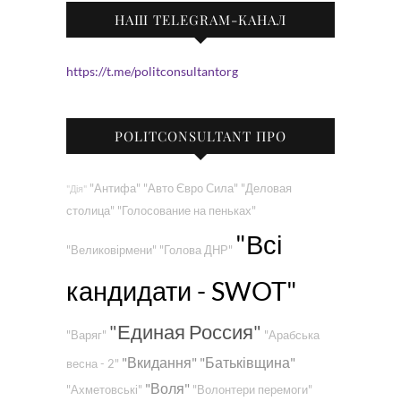
НАШ TELEGRAM-КАНАЛ
https://t.me/politconsultantorg
POLITCONSULTANT ПРО
"Антифа"
"Авто Євро Сила"
"Деловая
"Дія"
столица"
"Голосование на пеньках"
"Всі
"Великовірмени"
"Голова ДНР"
кандидати - SWOT"
"Единая Россия"
"Варяг"
"Арабська
"Вкидання"
"Батьківщина"
весна - 2"
"Воля"
"Ахметовські"
"Волонтери перемоги"