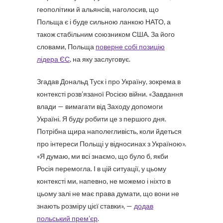
геополітики й альянсів, наголосив, що
Польща є і буде сильною ланкою НАТО, а
також стабільним союзником США. За його
словами, Польща
поверне собі позицію
лідера ЄС
, на яку заслуговує.
Згадав Дональд Туск і про Україну, зокрема в
контексті розв’язаної Росією війни. «Завдання
влади — вимагати від Заходу допомоги
Україні. Я буду робити це з першого дня.
Потрібна щира наполегливість, коли йдеться
про інтереси Польщі у відносинах з Україною».
«Я думаю, ми всі знаємо, що було б, якби
Росія перемогла. І в цій ситуації, у цьому
контексті ми, напевно, не можемо і ніхто в
цьому залі не має права думати, що вони не
знають розміру цієї ставки», —
додав
польський прем’єр
.