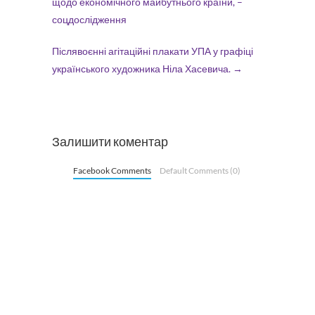
щодо економічного майбутнього країни, –
соцдослідження
Післявоєнні агітаційні плакати УПА у графіці
українського художника Ніла Хасевича.
→
Залишити коментар
Facebook Comments
Default Comments (0)