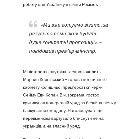
роботу для України у її війні з Росією».
«Ми вже готуємо візити, за
результатами яких будуть
дуже конкретні пропозиції», —
повідомив прем’єр-міністр.
Міністерство внутрішніх справ очолить
Марчин Кервінський – голова політичного
кабінету колишньої прем’єрки і спікерки
Сейму Еви Копач. Він, зокрема, гостро
критикував попередній уряд за бездіяльність у
блокуваннях кордону. Наголошував, що
перевізникам вартувало б тиснути не на
українців, а на власний уряд.