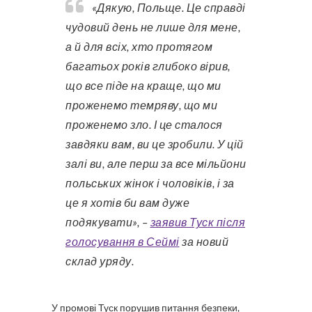
«Дякую, Польще. Це справді
чудовий день не лише для мене,
а й для всіх, хто протягом
багатьох років глибоко вірив,
що все піде на краще, що ми
проженемо темряву, що ми
проженемо зло. І це сталося
завдяки вам, ви це зробили. У цій
залі ви, але перш за все мільйони
польських жінок і чоловіків, і за
це я хотів би вам дуже
подякувати», –
заявив Туск після
голосування в Сеймі
за новий
склад уряду.
У промові Туск порушив питання безпеки,