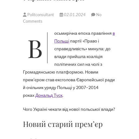
Politconsultant
02.01.2024
No
Comments
Восьмирічна епоха правління
в
Польщі
партії «Право і
справедливість» минула: до
влади прийшла коаліція
політичних сил на чолі з
Громадянською платформою. Новим
прем’єром став ексголова Європейської ради
й очільник уряду Польщі у 2007–2014
роках
Дональд Туск
.
Чого Україні чекати від нової польської влади?
Новий старий прем’єр