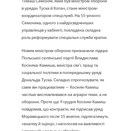
Томаш Семоняк, який був міністром оборони
в урядах Туска й Копач, стане міністром-
координатором спецслужб. На 55-річного
Семоняка, одного з найдосвідченіших
управлінців у кабінеті, покладена складна
роль реформувати спеціальні служби країни.
Новим міністром оборони призначили лідера
Польської селянської партії Владислава
Косіняка-Камиша, міністра сім’ї, праці та
соціальної політики в попередньому уряді
Дональда Туска. Складно спрогнозувати, як
саме він працюватиме — Косіняк-Камиш
частіше висловлювався на аграрні теми, а не
оборонні. Проте ще 9 грудня Косіняк-Камиш
повідомив, що контракти, які підписав уряд
Моравецького після 15 жовтня, підлягатимуть
«аналізу й оцінці», і наголосив на важливості
інвестицій у польську збройову