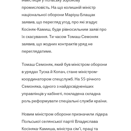
промисловість. На що колишній міністр
національної оборони Маріуш Блащак
заявив, що перегляд угод, про які згадує
Косіняк-Камиш, буде рівносильним заяві про
їх скасування. Ти часом Томаш Семоняк
заявив, що жодних контрактів уряд не
переглядатиме.
Томаш Семоняк, який був міністром оборони
в урядах Туска й Копач, стане міністром-
координатором спецслужб. На 55-річного
Семоняка, одного з найдосвідченіших
управлінців у кабінеті, покладена складна
роль реформувати спеціальні служби країни.
Новим міністром оборони призначили лідера
Польської селянської партії Владислава
Косіняка-Камиша, міністра сім’ї, праці та