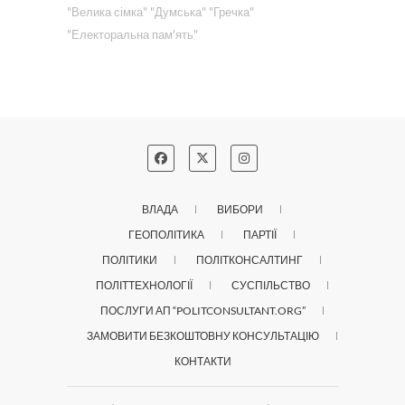
"Велика сімка"
"Думська"
"Гречка"
"Електоральна пам'ять"
ВЛАДА
ВИБОРИ
ГЕОПОЛІТИКА
ПАРТІЇ
ПОЛІТИКИ
ПОЛІТКОНСАЛТИНГ
ПОЛІТТЕХНОЛОГІЇ
СУСПІЛЬСТВО
ПОСЛУГИ АП “POLITCONSULTANT.ORG”
ЗАМОВИТИ БЕЗКОШТОВНУ КОНСУЛЬТАЦІЮ
КОНТАКТИ