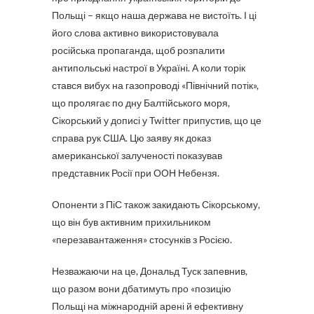
Польщі – якщо наша держава не вистоїть. І ці
його слова активно використовувала
російська пропаганда, щоб розпалити
антипольські настрої в Україні. А коли торік
стався вибух на газопроводі «Північний потік»,
що пролягає по дну Балтійського моря,
Сікорський у дописі у Twitter припустив, що це
справа рук США. Цю заяву як доказ
американської залученості показував
представник Росії при ООН Небензя.
Опоненти з ПіС також закидають Сікорському,
що він був активним прихильником
«перезавантаження» стосунків з Росією.
Незважаючи на це, Дональд Туск запевнив,
що разом вони дбатимуть про «позицію
Польщі на міжнародній арені й ефективну