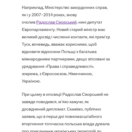
Наприклад, Міністерство закордонних справ,
як і у 2007–2014 роках, знову
очолив
Радослав Сікорський
, нині депутат
Європарламенту. Новий старий міністр має
великий досвід і численні контакти, які прем’єр
Туск, вочевидь, вважає корисними, щоб
відновити відносини Польщі з багатьма
міжнародними партнерами, дещо зіпсовані за
урядування «Права і справедливості»,
зокрема, з Євросоюзом, Німеччиною,
Україною.
При цьому в опозиції Радослав Сікорський не
завжди поводився, м’яко кажучи, як
досвідчений дипломат. Скажімо, публічно
заявив, що в перші дні повномасштабного
вторгнення тогочасна польська влада думала
про приєднання українських територій до