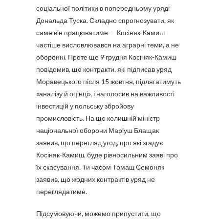
соціальної політики в попередньому уряді
Дональда Туска. Складно спрогнозувати, як
саме він працюватиме — Косіняк-Камиш
частіше висловлювався на аграрні теми, а не
оборонні. Проте ще 9 грудня Косіняк-Камиш
повідомив, що контракти, які підписав уряд
Моравецького після 15 жовтня, підлягатимуть
«аналізу й оцінці», і наголосив на важливості
інвестицій у польську збройову
промисловість. На що колишній міністр
національної оборони Маріуш Блащак
заявив, що перегляд угод, про які згадує
Косіняк-Камиш, буде рівносильним заяві про
їх скасування. Ти часом Томаш Семоняк
заявив, що жодних контрактів уряд не
переглядатиме.
Підсумовуючи, можемо припустити, що