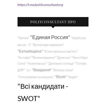
https://t.me/politconsultantorg
POLITCONSULTANT ПРО
"Единая Россия"
"Гречка"
"Арабська
весна - 2"
"Волонтери перемоги"
"Батьківщина"
"Електоральна пам'ять"
"Антифа"
"Великовірмени"
"Думська"
"Авто Євро
Сила"
"Ахметовські"
"Деловая столица"
"Голова
"Вкидання"
ДНР"
"Велика сімка"
"Дія"
"Воля"
"Голосование на пеньках"
"Варяг"
"Всі кандидати -
SWOT"