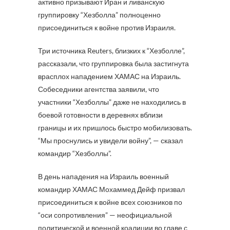
активно призывают Иран и ливанскую
группировку “Хезболла” полноценно
присоединиться к войне против Израиля.
Три источника Reuters, близких к “Хезболле”,
рассказали, что группировка была застигнута
врасплох нападением ХАМАС на Израиль.
Собеседники агентства заявили, что
участники “Хезболлы” даже не находились в
боевой готовности в деревнях вблизи
границы и их пришлось быстро мобилизовать.
“Мы проснулись и увидели войну”, — сказал
командир “Хезболлы”.
В день нападения на Израиль военный
командир ХАМАС Мохаммед Дейф призвал
присоединиться к войне всех союзников по
“оси сопротивления” — неофициальной
политической и военной коалиции во главе с