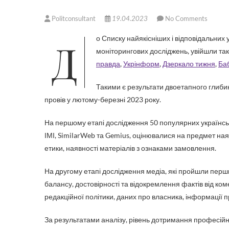
Politconsultant
19.04.2023
No Comments
До Списку найякісніших і відповідальних українських онлайн-медіа, який підготували експерти ІМІ на основі
моніторингових досліджень, увійшли такі
правда
,
Укрінформ
,
Дзеркало тижня
,
Ба
Такими є результати двоетапного глибин
провів у лютому-березні 2023 року.
На першому етапі дослідження 50 популярних українськ
ІМІ, SimilarWeb та Gemius, оцінювалися на предмет ная
етики, наявності матеріалів з ознаками замовлення.
На другому етапі дослідження медіа, які пройшли перш
балансу, достовірності та відокремлення фактів від коме
редакційної політики, даних про власника, інформації 
За результатами аналізу, рівень дотримання професійни