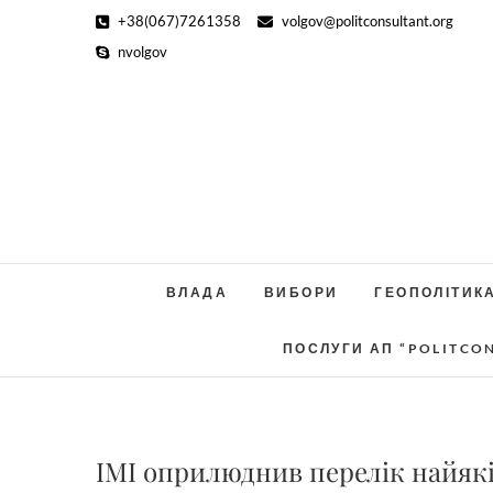
Skip
+38(067)7261358
volgov@politconsultant.org
to
nvolgov
content
ВЛАДА
ВИБОРИ
ГЕОПОЛІТИК
ПОСЛУГИ АП “POLITCO
ІМІ оприлюднив перелік найяк