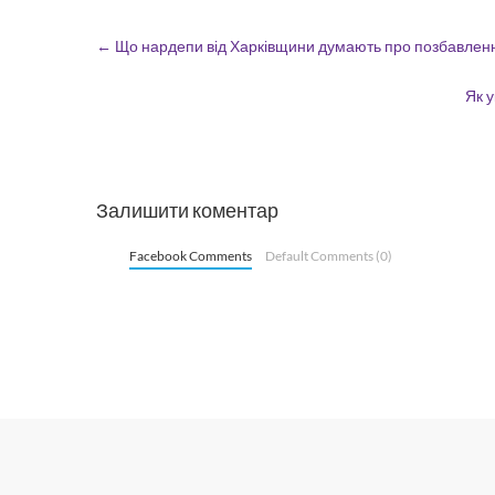
←
Що нардепи від Харківщини думають про позбавлення
Як у
Залишити коментар
Facebook Comments
Default Comments (0)