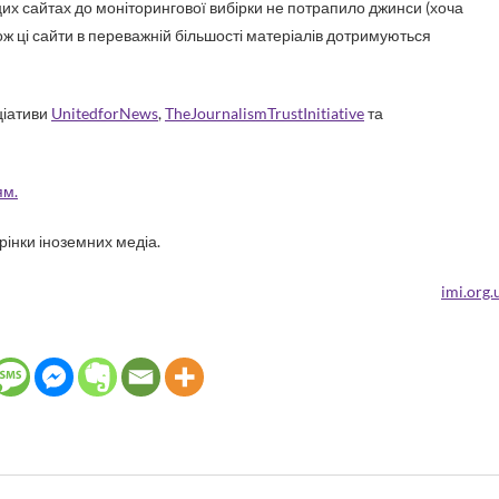
 цих сайтах до моніторингової вибірки не потрапило джинси (хоча
 ці сайти в переважній більшості матеріалів дотримуються
ціативи
UnitedforNews
,
TheJournalismTrustInitiative
та
ям.
рінки іноземних медіа.
imi.org.