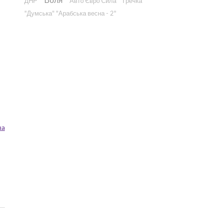
ДНР"
"Авто Євро Сила"
"Гречка"
"Думська"
"Арабська весна - 2"
ua