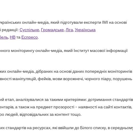
 редакції:
Суспільне
,
Громадське
,
Ліга
,
Українська
бель
,
НВ
та
Еспресо
.
ного моніторингу онлайн-медіа, який Інститут масової інформації
их онлайн-медіа, дібраних на основі даних попередніх моніторингів
вності маніпуляцій, фейків, мови ворожнечі, чорного піару, порушень
ий етап, аналізувалися за такими критеріями: дотримання стандартів
нтарів, а також на предмет прозорості – наявності на сайті контактів,
про людей, відповідальних за контент тощо.
х стандартів на ресурсах, які ввійшли до Білого списку, в середньом