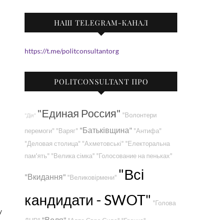
НАШ TELEGRAM-КАНАЛ
https://t.me/politconsultantorg
POLITCONSULTANT ПРО
"Единая Россия"
"Волонтери
"Дія"
"Батьківщина"
перемоги"
"Варяг"
"Антифа"
"Деловая столица"
"Ахметовські"
"Електоральна
пам'ять"
"Велика сімка"
"Голосование на пеньках"
"Всі
"Вкидання"
"Великовірмени"
кандидати - SWOT"
"Голова
у
"Воля"