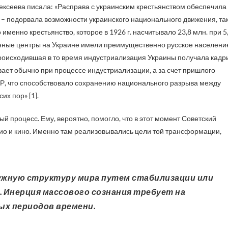
ексеева писала: «Расправа с украинским крестьянством обеспечила
 – подорвала возможности украинского национального движения, та
именно крестьянство, которое в 1926 г. насчитывало 23,8 млн. при 5
енные центры на Украине имели преимущественно русское населени
Происходившая в то время индустриализация Украины получала кадр
ает обычно при процессе индустриализации, а за счет пришлого
СР, что способствовало сохранению национального разрыва между
х пор» [1].
 процесс. Ему, вероятно, помогло, что в этот момент Советский
ио и кино. Именно там реализовывались цели той трансформации,
 Инерция массового сознания требует на
ых периодов времени.