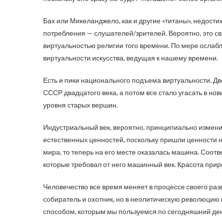
Бах или Микеланджело, как и другие «титаны», недости
потребления — слушателей/зрителей. Вероятно, это св
виртуальностью религии того времени. По мере ослабл
виртуальности искусства, ведущая к нашему времени.
Есть и пики национального подъема виртуальности. Дв
СССР двадцатого века, а потом все стало угасать в н
уровня старых вершин.
Индустриальный век, вероятно, принципиально изменил
естественных ценностей, поскольку пришли ценности н
мира, то теперь на его месте оказалась машина. Соот
которые требовал от него машинный век. Красота прир
Человечество все время меняет в процессе своего раз
собиратель и охотник, но в неолитическую революцию
способом, которым мы пользуемся по сегодняшний ден