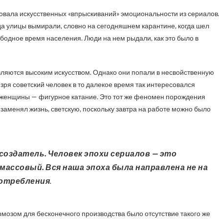
вала искусственных «впрыскиваний» эмоциональности из сериалов
да улицы вымирали, словно на сегодняшнем карантине, когда шел
бодное время населения. Люди на нем рыдали, как это было в
являются высоким искусством. Однако они попали в несвойственную
зря советский человек в то далекое время так интересовался
 женщины — фигурное катание. Это тот же феномен порождения
 заменял жизнь, светскую, поскольку завтра на работе можно было
ассовый. Вся наша эпоха была направлена не на
потребления
.
рмозом для бесконечного производства было отсутствие такого же