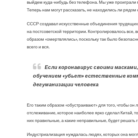
выйдем куда-нибудь без телефона. Мы уже проиграли м
Теперь нам могут рассказать, не находились ли рядом 
СССР создавал искусственные объединения трудящихся,
на постсоветской территории. Контролировалось все, 
образом «омертвлялись», поскольку так было безопасн
всего и вся.
Если коронавирус своими масками, социальной дистанцией и дистанционным
обучением «убьет» естественные комм
дегуманизации человека
Его таким образом «обустраивают» для того, чтобы он
отслеживание, которое наиболее ярко сделал Китай, т
них правильные, а какие неправильные, будет решать 
Индустриализация нуждалась людях, которых она могла 