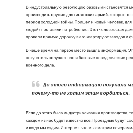
В индустриальную революцию базовыми становятся ме
производить оружие для гигантских армий, которые то в
период холодной войны. Пришел и новый человек, для 
людей» поставили потребление. Этот человек стал даж
провели прямую дорожку в его квартиру от заводов и ф
В наше время на первое место вышла информация. Это
покупатель получает наши базовые поведенческие реак
военного дела.
До этого информацию покупали мы, теперь информацию покупают о нас. Но мы
почему-то не хотим этим гордиться.
Если до этого была индустриализация производства, т
каждом из нас будет известно все. Проездные будут с
и когда мы ездим. Интернет- что мы смотрим вечерами