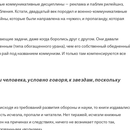
овые коммуникативные дисциплины — реклама и паблик рилейшнз,
бления. Кстати, двадцатый век породил и военно-коммуникативные
ы, которые были направлена на «чужих», и пропаганду, которая
ающие задачи, даже когда боролись друг с другом. Они давали
енным (типа обогащенного урана), чем его собственный обедненны
е в рай под названием коммунизм. И только там компенсируются все
сходя из требований развития обороны и науки, то книги издавалис
сть исчезла, пропали и читатели. Нет тиражей, исчезли книжные
н на причинах и следствиях, ничего не возникает просто так,
изованными «волнами».