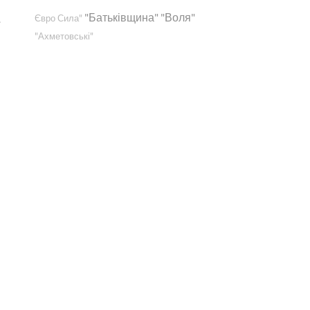
"Батьківщина"
"Воля"
.
Євро Сила"
"Ахметовські"