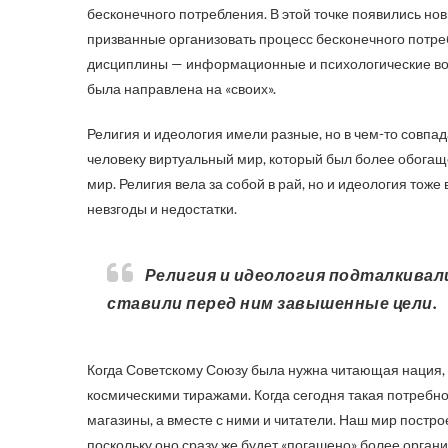
бесконечного потребления. В этой точке появились н
призванные организовать процесс бесконечного потре
дисциплины — информационные и психологические войн
была направлена на «своих».
Религия и идеология имели разные, но в чем-то совпад
человеку виртуальный мир, который был более обогащ
мир. Религия вела за собой в рай, но и идеология тож
невзгоды и недостатки.
Религия и идеология подталкивали человека, условно говоря, к звездам, поскольку
ставили перед ним завышенные цели.
Когда Советскому Союзу была нужна читающая нация, и
космическими тиражами. Когда сегодня такая потребно
магазины, а вместе с ними и читатели. Наш мир построе
поскольку оно сразу же будет «погашено» более орган