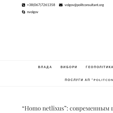
Skip
+38(067)7261358
volgov@politconsultant.org
to
nvolgov
content
ВЛАДА
ВИБОРИ
ГЕОПОЛІТИК
ПОСЛУГИ АП “POLITCO
“Homo netlixus”: современным