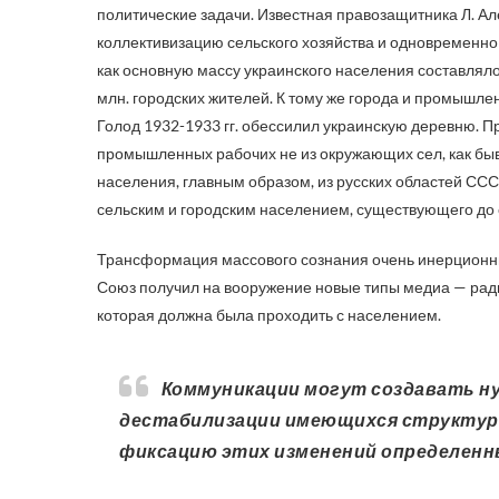
политические задачи. Известная правозащитника Л. Ал
коллективизацию сельского хозяйства и одновременно
как основную массу украинского населения составляло 
млн. городских жителей. К тому же города и промышл
Голод 1932-1933 гг. обессилил украинскую деревню. 
промышленных рабочих не из окружающих сел, как быв
населения, главным образом, из русских областей СС
сельским и городским населением, существующего до си
Трансформация массового сознания очень инерционный
Союз получил на вооружение новые типы медиа — рад
которая должна была проходить с населением.
Коммуникации могут создавать нужную структуру мира путем стабилизации или
дестабилизации имеющихся структур.
фиксацию этих изменений определенн