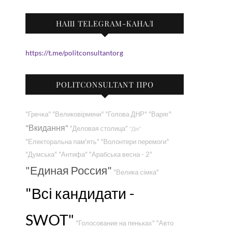
НАШ TELEGRAM-КАНАЛ
https://t.me/politconsultantorg
POLITCONSULTANT ПРО
"Гречка"
"Великовірмени"
"Голова ДНР"
"Варяг"
"Вкидання"
"Деловая столица"
"Дія"
"Електоральна пам'ять"
"Волонтери перемоги"
"Думська"
"Антифа"
"Арабська весна - 2"
"Единая Россия"
"Велика сімка"
"Всі кандидати -
SWOT"
"Голосование на пеньках"
"Авто