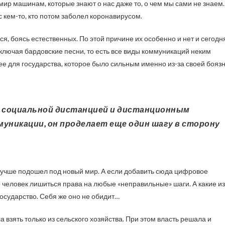
ир машинам, которые знают о нас даже то, о чем мы сами не знаем.
с кем-то, кто потом заболел коронавирусом.
 боясь естественных. По этой причине их особенно и нет и сегодн
включая бардовские песни, то есть все виды коммуникаций неким
ее для государства, которое было сильным именно из-за своей бояз
уникации, он проделает еще один шагу в сторону
 лучше подошел под новый мир. А если добавить сюда цифровое
о человек лишиться права на любые «неправильные» шаги. А какие из
государство. Себя же оно не обидит…
взять только из сельского хозяйства. При этом власть решала и