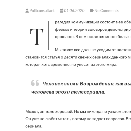
Politconsultant
01.06.2020
No Comments
Трагедия коммуникации состоит в ее обессмысливании, что сегодня резко усилил коронавирус. Появление
фейков и теории заговоров демонстрир
прошлого. В нем остается много белых 
Мы также все дальше уходим от насто
становится статья о десяти свежих сериалах данного м
которая хоть временно, но унесет из этого мира.
Человек эпохи Возрождения, как высшая точка развития, превращается сегодня в
человека эпохи телесериала.
Может, он тоже хороший. Но мы никогда не узнаем этого
Он уже не любит читать, потому не задает вопросов. Ег
сериала.