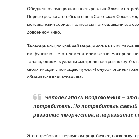
Обедненная эмоциональность реальной жизни потребо
Первые ростки этого были еще в Советском Союзе, ког
мексиканский сериал, полностью поглощавший все сво
довоенном кино.
Телесериалы, по крайней мере, многие из них, также 
им функцию — стать заменителем жизни. Наверное, не 
телевидением: мужчины смотрели неотрывно футбол,
своих эмоций с помощью чужих. «Голубой огонек» тоже
обменяться впечатлениями.
Человек эпохи Возрождения — это создатель. Человек эпохи сериалов — это
потребитель. Но потребитель самый м
развитие творчества, а на развитие 
Этого требовал в первую очередь бизнес, поскольку то