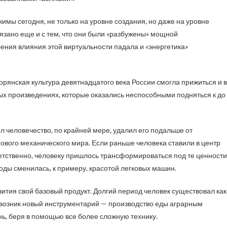
жимы сегодня, не только на уровне создания, но даже на уровне
язано еще и с тем, что они были «разбужены» мощной
ения влияния этой виртуальности падала и «энергетика»
орянская культура девятнадцатого века России смогла прижиться и в
овых произведениях, которые оказались неспособными подняться к до
 человечество, по крайней мере, удалил его подальше от
ового механического мира. Если раньше человека ставили в центр
ветственно, человеку пришлось трансформироваться под те ценности
оды сменилась, к примеру, красотой легковых машин.
вития свой базовый продукт. Долгий период человек существовал как
 возник новый инструментарий — производство еды аграрным
ь, беря в помощью все более сложную технику.