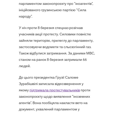
парламентом законопроєкту про “іноагентів”,
ініційованого грузинською партією “Сила
народу”.
У ніч проти 8 березня спецназ розігнав
учасників акції протесту. Силовики повністю
зайняли територію, прилеглу до парламенту,
застосовуючи водомети та сльозогінний газ.
Також відбулися затримання. За даними МВС,
станом на ранок 8 березня затримали 66
людей.
До цього президентка Грузії Саломе
Зурабішвілі записала відеозвернення у
якому
підтримала протестувальників
проти
законопроєкту щодо виявлення “іноземних
агентів”. Вона пообіцяла накласти вето на
документ, ухвалений парламентом у