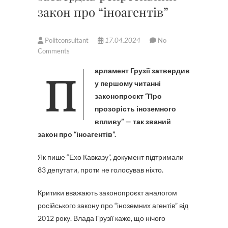
закон про “іноагентів”
Politconsultant
17.04.2024
No
Comments
Парламент Грузії затвердив
у першому читанні
законопроєкт “Про
прозорість іноземного
впливу” — так званий
закон про “іноагентів”.
Як пише “Ехо Кавказу”, документ підтримали
83 депутати, проти не голосував ніхто.
Критики вважають законопроєкт аналогом
російського закону про “іноземних агентів” від
2012 року. Влада Грузії каже, що нічого