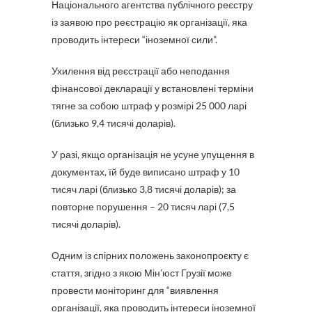
Національного агентства публічного реєстру
із заявою про реєстрацію як організації, яка
проводить інтереси “іноземної сили”.
Ухилення від реєстрації або неподання
фінансової декларації у встановлені терміни
тягне за собою штраф у розмірі 25 000 ларі
(близько 9,4 тисячі доларів).
У разі, якщо організація не усуне упущення в
документах, їй буде виписано штраф у 10
тисяч ларі (близько 3,8 тисячі доларів); за
повторне порушення – 20 тисяч ларі (7,5
тисячі доларів).
Одним із спірних положень законопроєкту є
стаття, згідно з якою Мін’юст Грузії може
провести моніторинг для “виявлення
організації, яка проводить інтереси іноземної