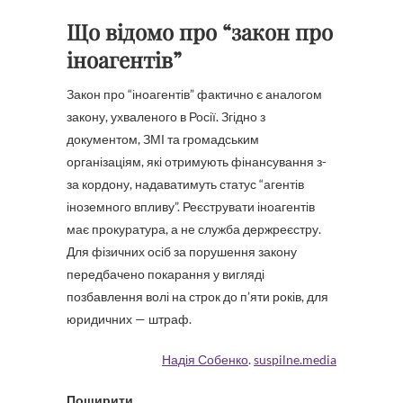
Що відомо про “закон про
іноагентів”
Закон про “іноагентів” фактично є аналогом
закону, ухваленого в Росії. Згідно з
документом, ЗМІ та громадським
організаціям, які отримують фінансування з-
за кордону, надаватимуть статус “агентів
іноземного впливу”. Реєструвати іноагентів
має прокуратура, а не служба держреєстру.
Для фізичних осіб за порушення закону
передбачено покарання у вигляді
позбавлення волі на строк до п’яти років, для
юридичних — штраф.
Надія Собенко
.
suspilne.media
Поширити