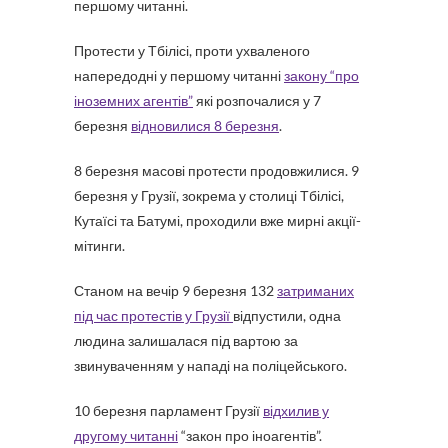
першому читанні.
Протести у Тбілісі, проти ухваленого
напередодні у першому читанні
закону “про
іноземних агентів”
які розпочалися у 7
березня
відновилися 8 березня
.
8 березня масові протести продовжилися. 9
березня у Грузії, зокрема у столиці Тбілісі,
Кутаїсі та Батумі, проходили вже мирні акції-
мітинги.
Станом на вечір 9 березня 132
затриманих
під час протестів у Грузії
відпустили, одна
людина залишалася під вартою за
звинуваченням у нападі на поліцейського.
10 березня парламент Грузії
відхилив у
другому читанні
“закон про іноагентів”.