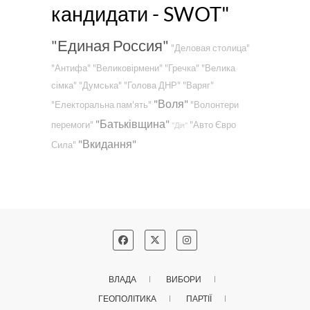
кандидати - SWOT"
"Единая Россия"
"Деловая столица"
"Антифа"
"Великовірмени"
"Гречка"
"Велика
сімка"
"Думська"
"Голова ДНР"
"Варяг"
"Воля"
"Електоральна пам'ять"
"Волонтери
"Батьківщина"
перемоги"
"Авто Євро
"Дія"
"Вкидання"
Сила"
ВЛАДА
ВИБОРИ
ГЕОПОЛІТИКА
ПАРТІЇ