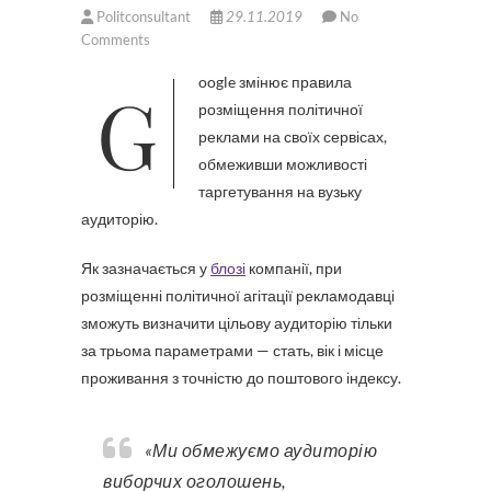
Politconsultant
29.11.2019
No
Comments
Google змінює правила
розміщення політичної
реклами на своїх сервісах,
обмеживши можливості
таргетування на вузьку
аудиторію.
Як зазначається у
блозі
компанії, при
розміщенні політичної агітації рекламодавці
зможуть визначити цільову аудиторію тільки
за трьома параметрами — стать, вік і місце
проживання з точністю до поштового індексу.
«Ми обмежуємо аудиторію
виборчих оголошень,