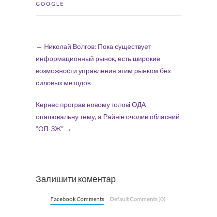
GOOGLE
←
Николай Волгов: Пока существует
информационный рынок, есть широкие
возможности управления этим рынком без
силовых методов
Кернес програв новому голові ОДА
опалювальну тему, а Райнін очолив обласний
“ОП-ЗЖ”
→
Залишити коментар
Facebook Comments
Default Comments (0)