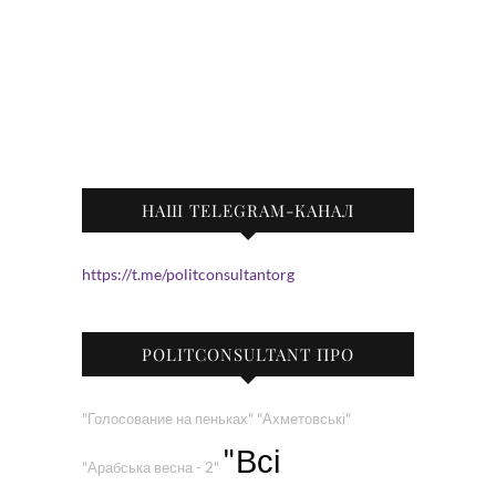
НАШ TELEGRAM-КАНАЛ
https://t.me/politconsultantorg
POLITCONSULTANT ПРО
"Голосование на пеньках"
"Ахметовські"
"Всі
"Арабська весна - 2"