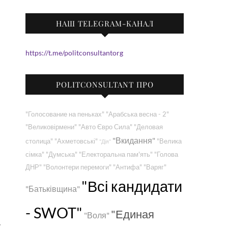
НАШ TELEGRAM-КАНАЛ
https://t.me/politconsultantorg
POLITCONSULTANT ПРО
"Голосование на пеньках"
"Арабська весна - 2"
"Великовірмени"
"Авто Євро Сила"
"Деловая
"Вкидання"
столица"
"Ахметовські"
"Велика
"Дія"
сімка"
"Думська"
"Електоральна пам'ять"
"Голова
ДНР"
"Волонтери перемоги"
"Антифа"
"Варяг"
"Всі кандидати
"Батьківщина"
- SWOT"
"Единая
"Воля"
у