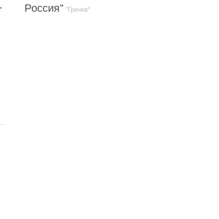
Россия"
”
"Гречка"