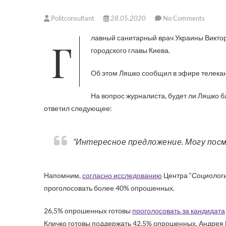
Politconsultant
28.05.2020
No Comments
Главный санитарный врач Украины Виктор Ляшко не исключает, что будет баллотироваться на должность
городского главы Киева.
Об этом Ляшко сообщил в эфире телека
На вопрос журналиста, будет ли Ляшко б
ответил следующее:
“Интересное предложение. Могу пос
Напомним,
согласно исследованию
Центра “Социологи
проголосовать более 40% опрошенных.
26,5% опрошенных готовы
проголосовать за кандидата
Кличко готовы поддержать 42,5% опрошенных, Андрея П