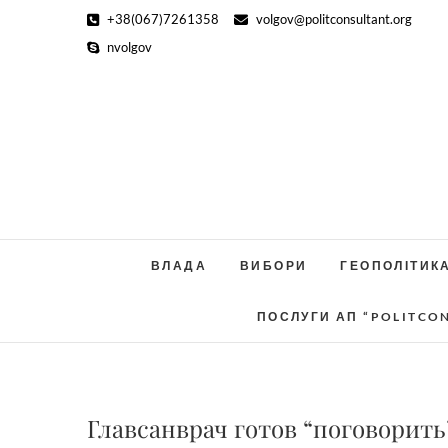
Skip
+38(067)7261358
volgov@politconsultant.org
to
nvolgov
content
ВЛАДА
ВИБОРИ
ГЕОПОЛІТИК
ПОСЛУГИ АП “POLITCO
Главсанврач готов “поговорит