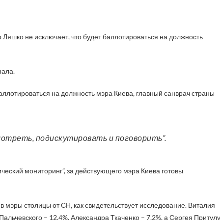
нала.
аллотироваться на должность мэра Киева, главный санврач страны
мотреть, подискутировать и поговорить”.
ческий мониторинг”, за действующего мэра Киева готовы
в мэры столицы от СН, как свидетельствует исследование. Виталия
альчевского – 12,4%, Александра Ткаченко – 7,2%, а Сергея Притул