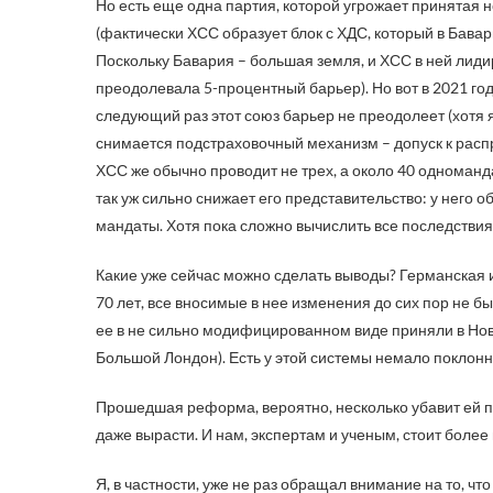
Но есть еще одна партия, которой угрожает принятая 
(фактически ХСС образует блок с ХДС, который в Бавар
Поскольку Бавария – большая земля, и ХСС в ней лиди
преодолевала 5-процентный барьер). Но вот в 2021 год
следующий раз этот союз барьер не преодолеет (хотя я
снимается подстраховочный механизм – допуск к рас
ХСС же обычно проводит не трех, а около 40 одноманд
так уж сильно снижает его представительство: у него о
мандаты. Хотя пока сложно вычислить все последствия
Какие уже сейчас можно сделать выводы? Германская 
70 лет, все вносимые в нее изменения до сих пор не 
ее в не сильно модифицированном виде приняли в Нов
Большой Лондон). Есть у этой системы немало поклонник
Прошедшая реформа, вероятно, несколько убавит ей пр
даже вырасти. И нам, экспертам и ученым, стоит более
Я, в частности, уже не раз обращал внимание на то, 