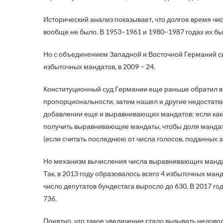
Исторический анализ показывает, что долгое время ч
вообще не было. В 1953–1961 и 1980–1987 годах их был
Но с объединением Западной и Восточной Германий сит
избыточных мандатов, в 2009 – 24.
Конституционный суд Германии еще раньше обратил в
пропорциональности, затем нашел и другие недостатк
добавлении еще и выравнивающих мандатов: если как
получить выравнивающие мандаты, чтобы доля мандато
(если считать последнюю от числа голосов, поданных 
Но механизм вычисления числа выравнивающих мандато
Так, в 2013 году образовалось всего 4 избыточных ма
число депутатов бундестага выросло до 630. В 2017 год
736.
Понятно, что такое увеличение стало вызывать недовол