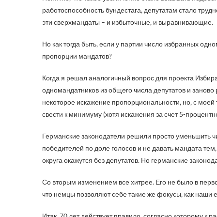
работоспособность бундестага, депутатам стало трудн
эти сверхмандаты – и избыточные, и выравнивающие.
Но как тогда быть, если у партии число избранных од
пропорции мандатов?
Когда я решал аналогичный вопрос для проекта Избира
одномандатников из общего числа депутатов и занов
некоторое искажение пропорциональности, но, с моей 
свести к минимуму (хотя искажения за счет 5-процентн
Германские законодатели решили просто уменьшить чи
победителей по доле голосов и не давать мандата тем, 
округа окажутся без депутатов. Но германские законод
Со вторым изменением все хитрее. Его не было в перв
что немцы позволяют себе такие же фокусы, как наши 
Итак, 70 лет действует правило, согласно которому к 