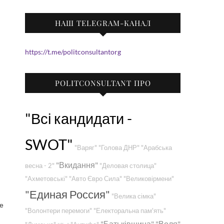
НАШ TELEGRAM-КАНАЛ
https://t.me/politconsultantorg
POLITCONSULTANT ПРО
"Всі кандидати -
SWOT"
"Варяг"
"Голова ДНР"
"Арабська
"Вкидання"
весна - 2"
"Деловая столица"
"Ахметовські"
"Авто Євро Сила"
"Великовірмени"
"Единая Россия"
"Велика сімка"
е
"Волонтери перемоги"
"Електоральна пам'ять"
"Батьківщина"
"Воля"