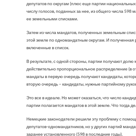
депутатов по округам (плюс еще партии национальны
числу голосов, поданных за нее, из общего числа 59
ее земельными списками.
Затем из числа мандатов, полученных земельным списк
этой земле по одномандатным округам. И полученная р
включенные в список.
В результате, с одной стороны, партии получают долю 
действительно пропорциональное распределение (в от
мандаты в первую очередь получают кандидаты, которы
вторую очередь – кандидаты, нужные партийному руко
Это все в идеале. Но может оказаться, что число канди
партии полагается мандатов в этой земле. Что тогда де
Немецкие законодатели решили эту проблему с помощь
депутатов-одномандатников, но у других партий манд
заранее установленного (598 в последние годы).