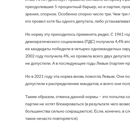
преодолевшие 5-процентный барьер, но и партии, прове
зрения, спорное. Особенно спорно число три. Чем три 
кто провел хотя бы одного депутата, либо устанавливат
Но норму эту приходилось применять редко. С 1961 год
демократического социализма (ПДС) получила 4,4% вто
ее кандидаты победили в четырех одномандатных округ
2002 году получила 4%, но провела всего двух депутат
не допустили. А в последующее годы Левые (партия-п
Но в 2021 году эта норма вновь помогла Левым. Они по
допустили к распределению мандатов, и всего они пол
Таким образом, отмена данной нормы – это попытка со
партии не хотят блокироваться (в результате чего во
большинства сильно сокращаются). Если, конечно, в сл
такое нечасто повторяется).