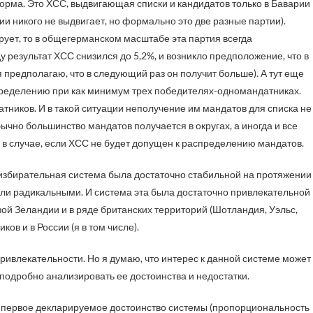
норма. Это ХСС, выдвигающая списки и кандидатов только в Баварии
ии никого не выдвигает, но формально это две разные партии).
рует, то в общегерманском масштабе эта партия всегда
у результат ХСС снизился до 5,2%, и возникло предположение, что в
 предполагаю, что в следующий раз он получит больше). А тут еще
пределению при как минимум трех победителях-одномандатниках.
атников. И в такой ситуации неполучение им мандатов для списка не
бычно большинство мандатов получается в округах, а иногда и все
 в случае, если ХСС не будет допущен к распределению мандатов.
избирательная система была достаточно стабильной на протяжении
были радикальными. И система эта была достаточно привлекательной
ой Зеландии и в ряде британских территорий (Шотландия, Уэльс,
ов и в России (я в том числе).
ивлекательности. Но я думаю, что интерес к данной системе может
 подробно анализировать ее достоинства и недостатки.
что первое декларируемое достоинство системы (пропорциональность