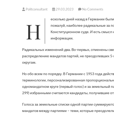
Politconsultant
29.03.2023
No Comments
Несколько дней назад в Германии были внесены изменения в закон о выборах бундестага. Изменения,
пожалуй, наиболее радикальные за пос
Конституционном суде. И есть смысл н
информации.
Радикальных изменений два. Во-первых, отменены све
распределению мандатов партий, не преодолевших 5-п
округам.
Но обо всем по порядку. В Германии с 1953 года дейст
терминологии, персонализированная пропорциональная)
одномандатном круге (первый голос) и за земельный па
299) избранными считаются кандидаты, получившие о
Голоса за земельные списки одной партии суммируют
мандатов между партиями – теми, которые преодолели