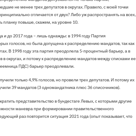
дшие не менее трех депутатов в округах. Правило, с моей точки
принципиально отличается от двух? Либо уж распространять на всех,
ь планку повыше, скажем, на уровне 10.
а и до 2017 года – лишь однажды: в 1994 году Партия
рых голосов, но была допущена к распределению мандатов, так как
ах. В 1998 году эта партия преодолела 5-процентный барьер, а в
ов в округах, и потому к распределению мандатов между списками ее
реемница ПДС) барьер преодолевали.
лучили только 4,9% голосов, но провели трех депутатов. И потому их
учили 39 мандатов (3 одномандатника плюс 36 списочников).
кратить представительство в бундестаге Левых, с которыми другие
зможности маневра при формировании правительственного
едующий раз повторится ситуация 2021 года (опыт показывает, что