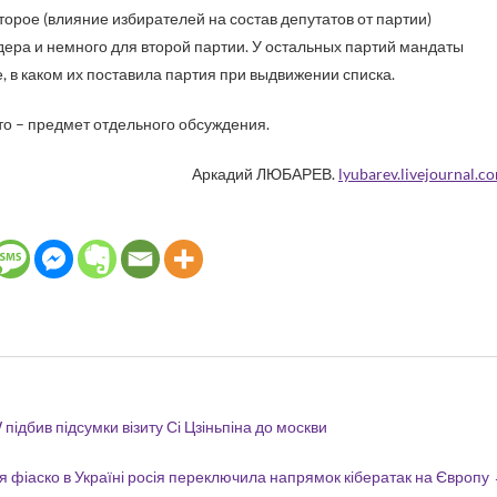
второе (влияние избирателей на состав депутатов от партии)
дера и немного для второй партии. У остальных партий мандаты
, в каком их поставила партия при выдвижении списка.
это – предмет отдельного обсуждения.
Аркадий ЛЮБАРЕВ.
lyubarev.livejournal.c
 підбив підсумки візиту Сі Цзіньпіна до москви
я фіаско в Україні росія переключила напрямок кібератак на Європу