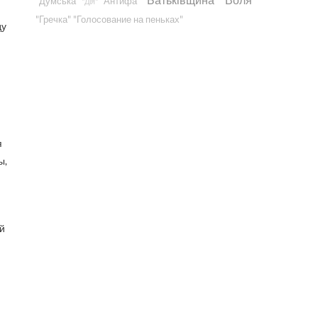
"Думська"
"Антифа"
"Дія"
"Гречка"
"Голосование на пеньках"
ду
я
ы,
ой