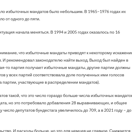
исло избыточных мандатов было небольшим. В 1965–1976 годах их
о от одного до пяти.
уация начала меняться. В 1994 и 2005 годах оказалось по 16
нимание, что избыточные мандаты приводят к некоторому искажен
и. И рекомендовал законодателю найти выход. Выход был найден в
ая-то партия получает избыточные мандаты, другие партии должны
в у всех партий соответствовала доле полученных ими голосов
за партии, участвующие в распределении мандатов).
в такой, что это число гораздо больше числа избыточных мандатов
ндата, но это потребовало добавления 28 выравнивающих, и общее
у число депутатов бундестага увеличилось до 709, а в 2021 году – до
ьство. И расходы больше, но это для немцев не главное. Снижается