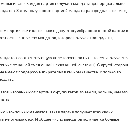
х меньшинств). Каждая партия получает мандаты пропорционально
8 мандатов. Затем полученные партией мандаты распределяются меж
ом партии, вычитается число депутатов, избранных от этой партии в
азность – это число мандатов, которое получают кандидаты,
мандатов, соответствующую доле голосов за них – то есть получаетс
личие от нашей смешанной несвязанной системы). С другой сторон
е имеют поддержку избирателей в личном качестве. И только во
водству.
датов, избранных от партии в округах какой-то земли, больше, чем эт
лать?
ю избыточных мандатов. Такая партия получает всех своих
аты не отнимаются. И общее число мандатов получается больше