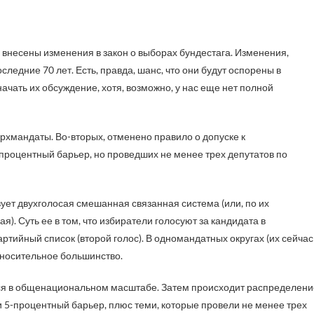
ледние 70 лет. Есть, правда, шанс, что они будут оспорены в
ачать их обсуждение, хотя, возможно, у нас еще нет полной
рхмандаты. Во-вторых, отменено правило о допуске к
роцентный барьер, но проведших не менее трех депутатов по
вует двухголосая смешанная связанная система (или, по их
. Суть ее в том, что избиратели голосуют за кандидата в
ртийный список (второй голос). В одномандатных округах (их сейчас
тносительное большинство.
ся в общенациональном масштабе. Затем происходит распределени
 5-процентный барьер, плюс теми, которые провели не менее трех