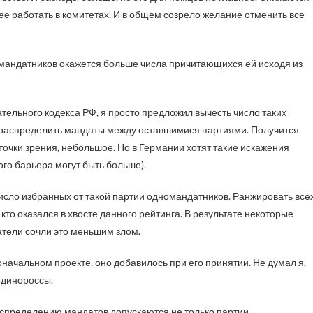
ее работать в комитетах. И в общем созрело желание отменить все
номандатников окажется больше числа причитающихся ей исходя из
тельного кодекса РФ, я просто предложил вычесть число таких
о распределить мандаты между оставшимися партиями. Получится
точки зрения, небольшое. Но в Германии хотят такие искажения
ого барьера могут быть больше).
сло избранных от такой партии одномандатников. Ранжировать все
кто оказался в хвосте данного рейтинга. В результате некоторые
атели сочли это меньшим злом.
оначальном проекте, оно добавилось при его принятии. Не думал я,
единороссы.
распределению мандатов допускаются не только партии,