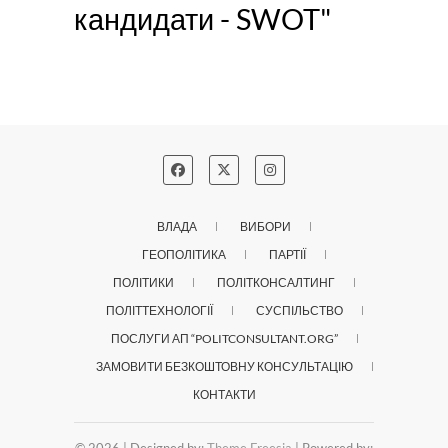
кандидати - SWOT"
ВЛАДА
ВИБОРИ
ГЕОПОЛІТИКА
ПАРТІЇ
ПОЛІТИКИ
ПОЛІТКОНСАЛТИНГ
ПОЛІТТЕХНОЛОГІЇ
СУСПІЛЬСТВО
ПОСЛУГИ АП “POLITCONSULTANT.ORG”
ЗАМОВИТИ БЕЗКОШТОВНУ КОНСУЛЬТАЦІЮ
КОНТАКТИ
© 2026
| Designed by:
Theme Freesia
| Powered by: