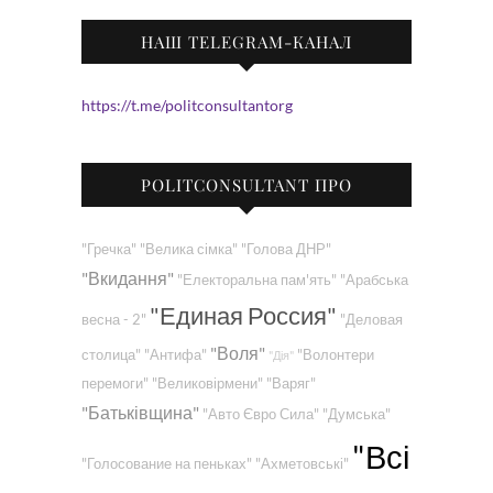
НАШ TELEGRAM-КАНАЛ
https://t.me/politconsultantorg
POLITCONSULTANT ПРО
"Гречка"
"Велика сімка"
"Голова ДНР"
"Вкидання"
"Електоральна пам'ять"
"Арабська
"Единая Россия"
весна - 2"
"Деловая
"Воля"
столица"
"Антифа"
"Волонтери
"Дія"
перемоги"
"Великовірмени"
"Варяг"
"Батьківщина"
"Авто Євро Сила"
"Думська"
"Всі
"Голосование на пеньках"
"Ахметовські"