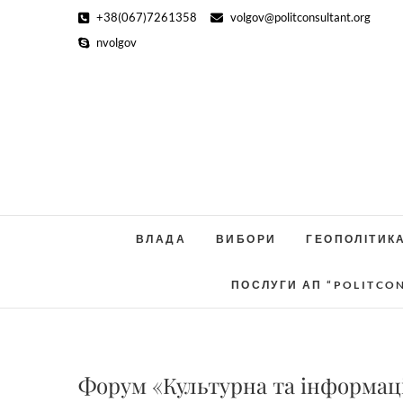
Skip
+38(067)7261358
volgov@politconsultant.org
to
nvolgov
content
ВЛАДА
ВИБОРИ
ГЕОПОЛІТИК
ПОСЛУГИ АП “POLITCO
Форум «Культурна та інформаці