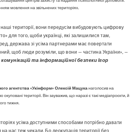
 розташування центрів захисту та надання психологічної допомоги.
нням мовлення на звільнених територіях.
то» для того, щоби українці, які залишилися там,
ред, держава зі усіма партнерами має повертати
ний, щоб люди розуміли, що вони — частина України»
, —
комунікацій та інформаційної безпеки Ігор
ого агентства «Укінформ» Олексій Мацука
наголосив на
куповані території. Він зауважив, що наразі є такі медіапроєкти, й
ого тижня.
 на нас теж чекали. Бо деокупація території без