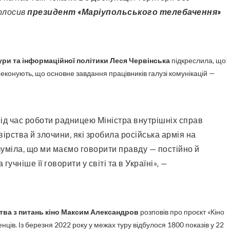
голосив
президент «Маріупольського телебачення»
тури та інформаційної політики Леся Червінська
підкреслила, що
реконують, що основне завдання працівників галузі комунікацій —
рства й злочини, які зробила російська армія на
озуміла, що ми маємо говорити правду — постійно й
учніше її говорити у світі та в Україні»
, —
тва з питань кіно Максим Александров
розповів про проєкт «Кіно
ців. Із березня 2022 року у межах туру відбулося 1800 показів у 22