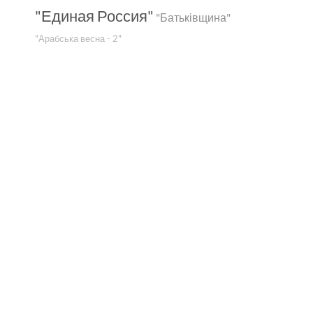
"Единая Россия"
"Батьківщина"
"Арабська весна - 2"