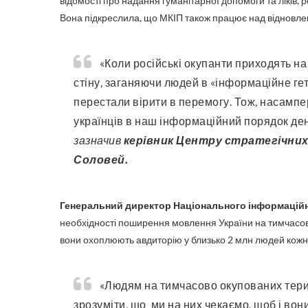
відомості про надання гуманітарної допомоги та ліків,
Вона підкреслила, що МКІП також працює над відновле
«Коли російські окупанти приходять на наші території, вони передусім вибудовують цифрову
стіну, заганяючи людей в «інформаційне гет
перестали вірити в перемогу. Тож, насампе
українців в наш інформаційний порядок ден
зазначив
керівник Центру стратегічних 
Соловей.
Генеральний директор Національного інформаційн
необхідності поширення мовлення України на тимчасово о
вони охоплюють авдиторію у близько 2 млн людей кожн
«Людям на тимчасово окупованих територіях усіма доступними способами потрібно давати
зрозуміти, що ми на них чекаємо, щоб і вони