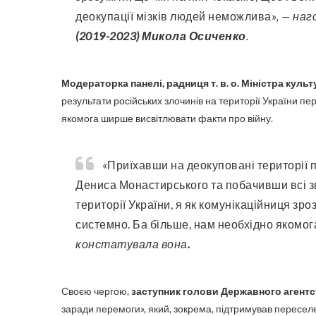
деокупації мізків людей неможлива»
, — на
(2019-2023) Микола Осиченко
.
Модераторка панелі, радниця т. в. о. Міністра куль
результати російських злочинів на території України пе
якомога ширше висвітлювати факти про війну.
«Приїхавши на деокуповані території під час роботи радницею Міністра внутрішніх справ
Дениса Монастирського та побачивши всі зві
території України, я як комунікаційниця зр
системно. Ба більше, нам необхідно якомога г
констатувала
вона
.
Своєю чергою,
заступник голови Державного агентс
заради перемоги», який, зокрема, підтримував переселен