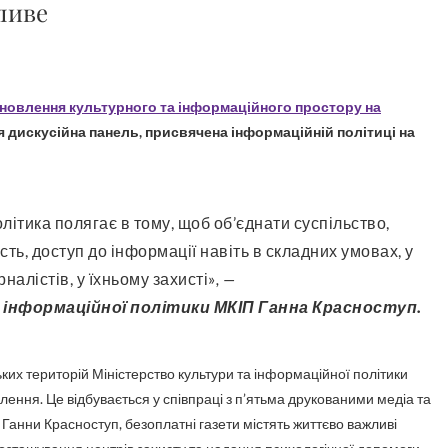
ливе
новлення культурного та інформаційного простору на
 дискусійна панель, присвячена інформаційній політиці на
ь, доступ до інформації навіть в складних умовах, у
алістів, у їхньому захисті»
, —
нформаційної політики МКІП Ганна Красноступ.
ьких територій Міністерство культури та інформаційної політики
ння. Це відбувається у співпраці з п’ятьма друкованими медіа та
Ганни Красноступ, безоплатні газети містять життєво важливі