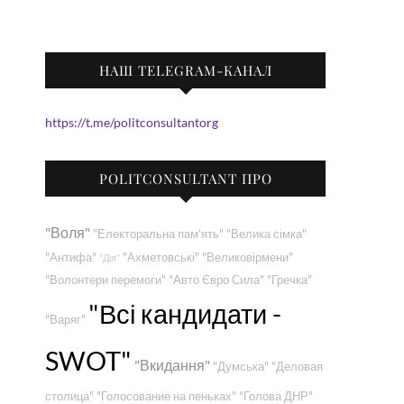
НАШ TELEGRAM-КАНАЛ
https://t.me/politconsultantorg
POLITCONSULTANT ПРО
"Воля"
"Електоральна пам'ять"
"Велика сімка"
"Антифа"
"Ахметовські"
"Великовірмени"
"Дія"
"Волонтери перемоги"
"Авто Євро Сила"
"Гречка"
"Всі кандидати -
"Варяг"
SWOT"
"Вкидання"
"Думська"
"Деловая
столица"
"Голосование на пеньках"
"Голова ДНР"