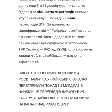
дали лише 5 із 39 досліджуваних каналів.
Лідером
за кількістю переглядів
з ними є
ютуб “24 каналу” —
понад 380 млн
переглядів (9%).
За тривалістю
відеофрагментів — “Фабрика новин” (агрегує
різні експертні відео + додає свій контент,
раніше канал був офіційною платформою
ТРК Україна) —
842 год (25%).
Кого з росіян які
канали люблять найбільше — видно на
інфографіці.
ВІДЕО З ОСНОВНИМИ “ХОРОШИМИ
РОСІЯНАМИ” НА УКРАЇНСЬКИХ КАНАЛАХ
ПЕРЕГЛЯНУЛИ ПОНАД 1,5 МЛРД РАЗІВ.
НАЙБІЛЬШЕ ПЕРЕГЛЯДІВ ДАВ ЮТУБ 24
КАНАЛУ, А НАЙДОВШЕ РОСІЯНИ МОВИЛИ
НА КАНАЛІ “ФАБРИКА НОВИН”