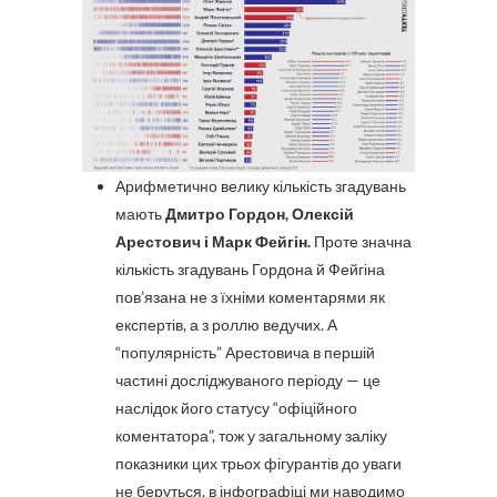
Арифметично велику кількість згадувань
мають
Дмитро Гордон, Олексій
Арестович і Марк Фейгін.
Проте значна
кількість згадувань Гордона й Фейгіна
пов’язана не з їхніми коментарями як
експертів, а з роллю ведучих. А
“популярність” Арестовича в першій
частині досліджуваного періоду — це
наслідок його статусу “офіційного
коментатора”, тож у загальному заліку
показники цих трьох фігурантів до уваги
не беруться, в інфографіці ми наводимо