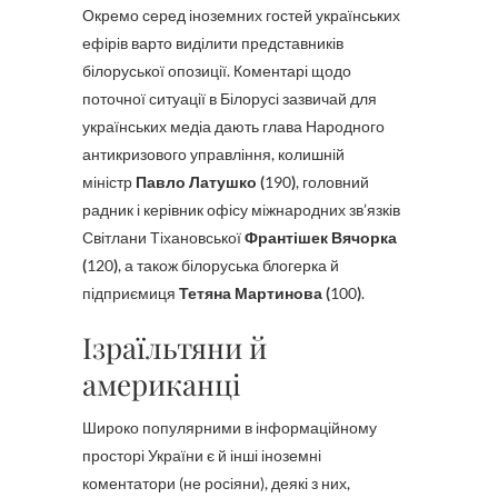
Окремо серед іноземних гостей українських
ефірів варто виділити представників
білоруської опозиції. Коментарі щодо
поточної ситуації в Білорусі зазвичай для
українських медіа дають глава Народного
антикризового управління, колишній
міністр
Павло Латушко (
190
)
, головний
радник і керівник офісу міжнародних зв’язків
Світлани Тіхановської
Франтішек Вячорка
(
120
)
, а також білоруська блогерка й
підприємиця
Тетяна Мартинова (
100
)
.
Ізраїльтяни й
американці
Широко популярними в інформаційному
просторі України є й інші іноземні
коментатори (не росіяни), деякі з них,