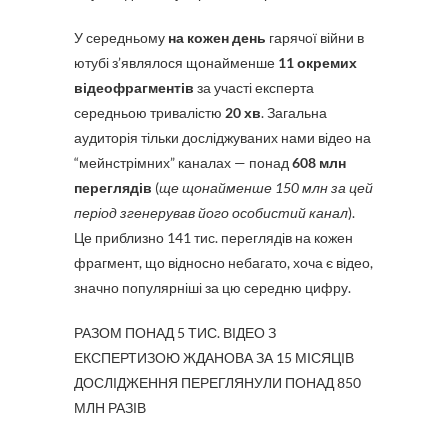
У середньому
на кожен день
гарячої війни в
ютубі з’являлося щонайменше
11 окремих
відеофрагментів
за участі експерта
середньою тривалістю
20 хв
. Загальна
аудиторія тільки досліджуваних нами відео на
“мейнстрімних” каналах — понад
608 млн
переглядів
(
ще щонайменше 150 млн за цей
період згенерував його особистий канал
).
Це приблизно 141 тис. переглядів на кожен
фрагмент, що відносно небагато, хоча є відео,
значно популярніші за цю середню цифру.
РАЗОМ ПОНАД 5 ТИС. ВІДЕО З
ЕКСПЕРТИЗОЮ ЖДАНОВА ЗА 15 МІСЯЦІВ
ДОСЛІДЖЕННЯ ПЕРЕГЛЯНУЛИ ПОНАД 850
МЛН РАЗІВ