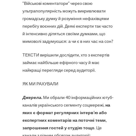
“Військові коментатори” через свою
ультрапопулярність можуть викривлювати
громадську думку й розуміння нефахівцями
перебігу воєнних дій. Деякі експерти так часто
й інтенсивно діляться своїми думками, що
мимоволі задумуєшся: а чи є в них час на сон?
ТЕКСТИ вирішили дослідити, хто з експертів
займає найбільше ефірного часу й має
найкращі перегляди серед аудиторії.
ЯК МИ РАХУВАЛИ
Джерела.
Ми обрали 40 інформаційних ютуб-
каналів українського сегменту соцмережі,
на
яких є формат регулярних інтерв’ю або
експертних коментарів на поточні теми,
запрошення гостей у студію тощо
. Це
канали з різним обсягом аудиторії: