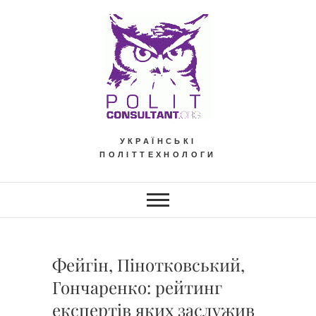
Skip
to
content
УКРАЇНСЬКІ
ПОЛІТТЕХНОЛОГИ
Фейгін, Пінотковський,
Гончаренко: рейтинг
експертів яких заслужив