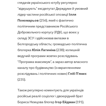
глядачів українського ютубу регулярно
“відкушують” ексдепутат Держдуми й умовний
лідер частини російської опозиції
Ілля
Пономарьов (
256
)
, який є фактично
політичним представником Російського
Добровольчого корпусу (РДК), що воює у
складі ЗСУ і здійснював вилазки в
Бєлгородську область; громадсько-політична
блогерка
Юлія Латиніна (
238
);
колишній
ведучий програми жовтих розслідувань
“Програма максимум”, а зараз автор власного
каналу про будівництво (із вкрапленнями
розслідувань і політичних новин)
Гліб П’яних
(
235
)
.
Також регулярно коментують для українців
російські реалії соціолог і двоюрідний брат
Бориса Нємцова блогер
Ігор Ейдман (
191
)
,