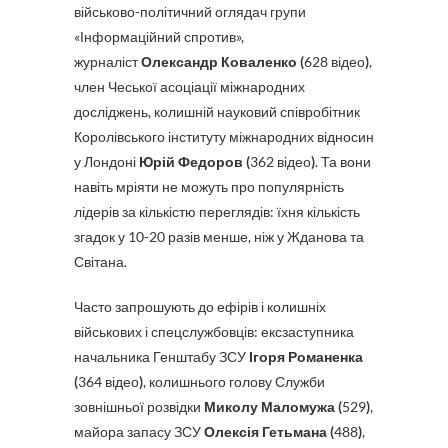
військово-політичний оглядач групи
«Інформаційний спротив»,
журналіст
Олександр Коваленко (
628 відео
)
,
член Чеської асоціації міжнародних
досліджень, колишній науковий співробітник
Королівського інституту міжнародних відносин
у Лондоні
Юрій Федоров (
362 відео
)
. Та вони
навіть мріяти не можуть про популярність
лідерів за кількістю переглядів: їхня кількість
згадок у 10-20 разів менше, ніж у Жданова та
Світана.
Часто запрошують до ефірів і колишніх
військових і спецслужбовців: ексзаступника
начальника Генштабу ЗСУ
Ігоря Романенка
(
364 відео
)
, колишнього голову Служби
зовнішньої розвідки
Миколу Маломужа (
529
)
,
майора запасу ЗСУ
Олексія Гетьмана (
488
)
,