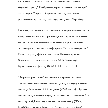
затятим трампістом і критиком поточної
Адміністрації Байдена, прихильником теорії
змов про Сороса і критиком адекватних
росіян-емігрантів, які підтримують Україну.
Цікаво, що низка цих коментаторів опинялася
в українському ефірі завдяки перезаливанню
на українські канали контенту з російської
опозиційної відеоплаформи “Утро февраля”.
Платформу фінансує Ілля Пономарьов,
бізнес-партнер власника АТБ Геннадія
Буткевича у фонді BGV Trident Capital.
“Хороші росіяни” мовили в українському
суспільно-політичному ютубі досліджуваний
період близько 3300 годин (26% часу). Проте
переглядів мали відчутно більше — майже
1,5
млрд із 4,4 млрд з усього масиву
(35%).
Найбільше трафіку для “хороших росіян”