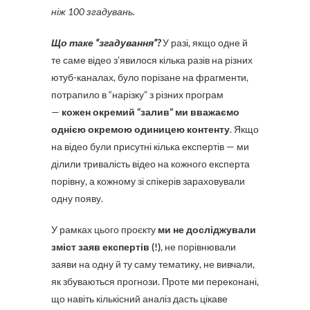
ніж 100 згадувань.
Що таке “згадування”?
У разі, якщо одне й
те саме відео з’явилося кілька разів на різних
ютуб-каналах, було порізане на фрагменти,
потрапило в “нарізку” з різних програм
—
кожен окремий “залив” ми вважаємо
однією окремою одиницею контенту
. Якщо
на відео були присутні кілька експертів — ми
ділили тривалість відео на кожного експерта
порівну, а кожному зі спікерів зараховували
одну появу.
У рамках цього проєкту
ми не досліджували
зміст заяв експертів (!)
, не порівнювали
заяви на одну й ту саму тематику, не вивчали,
як збуваються прогнози. Проте ми переконані,
що навіть кількісний аналіз дасть цікаве