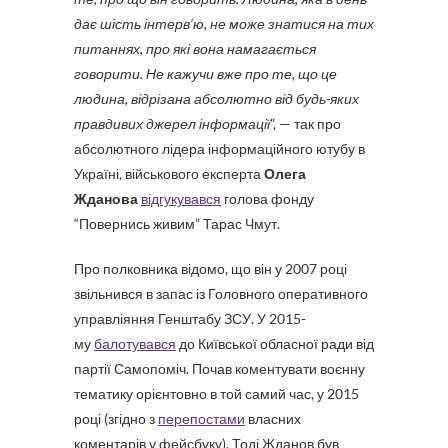
дає шість інтерв’ю, не може знатися на тих
питаннях, про які вона намагається
говорити. Не кажучи вже про те, що це
людина, відрізана абсолютно від будь-яких
правдивих джерел інформації
”, — так про
абсолютного лідера інформаційного ютубу в
Україні, військового експерта
Олега
Жданова
відгукувався
голова фонду
“Повернись живим” Тарас Чмут.
Про полковника відомо, що він у 2007 році
звільнився в запас із Головного оперативного
управліяння Генштабу ЗСУ. У 2015-
му
балотувався
до Київської обласної ради від
партії Самопоміч. Почав коментувати воєнну
тематику орієнтовно в той самий час, у 2015
році (згідно з
перепостами
власних
коментарів у фейсбуку). Тоді Жданов був