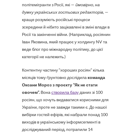
політемігранти з Росії, які —
ймовірно, на
думку українських гостьових редакторів,
—
краще розуміють російські процеси
зсередини й нібито зацікавлені в зміні влади в
Росії та закінченні війни. (Наприклад, росіянин
Іван Яковина, який працює у холдингу NV та
веде блог про міжнародну політику, до цієї
категорії не належить.)
Контентну частину “хороших росіян” кілька
місяців тому ґрунтовно дослідила
команда
Оксани Мороз з проєкту “Як не стати
овочем”.
Вона
створила базу
даних зі 100
росіян, що хочуть видаватися корисними для
України, проте не завжди такими є. До нашої
вибірки гостей ефірів, які набрали понад 100
виходів в українському інформсегменті в
досліджуваний період, потрапили 14