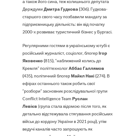
а також його сина, теж колишнього депутата
Держдуми
Дмитра Гудкова (
306
)
. Гудкова-
старшого свого часу позбавили мандату за
підприємницьку діяльність: він від початку
2000-х розвиває туристичний бізнес у Бургасі.
Регулярними гостями в українському ютубі є
російський журналіст, соціолог, блогер
Ігор
Яковенко (
815
)
, “наближений колись до
Кремля” політтехнолог
Аббас Галлямов
(
435
)
, політичний блогер
Майкл Накі (
274
)
. В
ефірах останнього також робить свої
“розбори” засновник розслідувальної групи
Conflict Intelligence Team
Руслан
Левієв
(група стала відомою після того, як
детально відстежувала стягування російських
військ до кордону України в 2021 році
)
, утім
ведучі каналів часто запрошують як