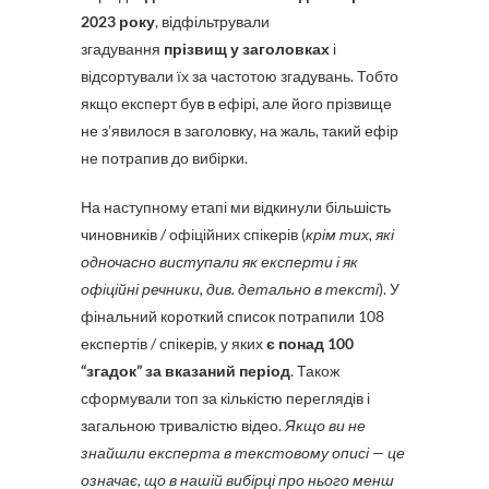
2023 року
, відфільтрували
згадування
прізвищ у заголовках
і
відсортували їх за частотою згадувань. Тобто
якщо експерт був в ефірі, але його прізвище
не зʼявилося в заголовку, на жаль, такий ефір
не потрапив до вибірки.
На наступному етапі ми відкинули більшість
чиновників / офіційних спікерів (
крім тих, які
одночасно виступали як експерти і як
офіційні речники, див. детально в тексті
). У
фінальний короткий список потрапили 108
експертів / спікерів, у яких
є понад 100
“згадок” за вказаний період
. Також
сформували топ за кількістю переглядів і
загальною тривалістю відео.
Якщо ви не
знайшли експерта в текстовому описі — це
означає, що в нашій вибірці про нього менш