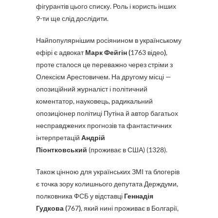
фігурантів цього списку. Роль і користь інших
9-ти ще слід дослідити.
Найпопулярнішим росіянином в українському
ефірі є адвокат
Марк Фейгін (
1763 відео
)
,
проте сталося це переважно через стріми з
Олексієм Арестовичем. На другому місці —
опозиційний журналіст і політичний
коментатор, науковець, радикальний
опозиціонер політиці Путіна й автор багатьох
несправджених прогнозів та фантастичних
інтерпретацій
Андрій
Піонтковський
(проживає в США) (1328).
Також цінною для українських ЗМІ та блогерів
є точка зору колишнього депутата Держдуми,
полковника ФСБ у відставці
Геннадія
Гудкова (
767
)
, який нині проживає в Болгарії,