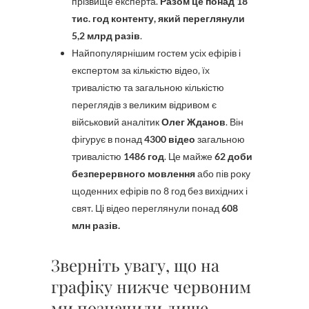
прізвище експерта.
Разом це понад 18
тис. год контенту, який переглянули
5,2 млрд разів
.
Найпопулярнішим гостем усіх ефірів і
експертом за кількістю відео, їх
тривалістю та загальною кількістю
переглядів з великим відривом є
військовий аналітик
Олег Жданов
. Він
фігурує в понад
4300 відео
загальною
тривалістю
1486 год
. Це майже
62 доби
безперервного мовлення
або пів року
щоденних ефірів по 8 год без вихідних і
свят. Ці відео переглянули понад
608
млн разів.
Зверніть увагу, що на
графіку нижче червоним
ми позначили лише