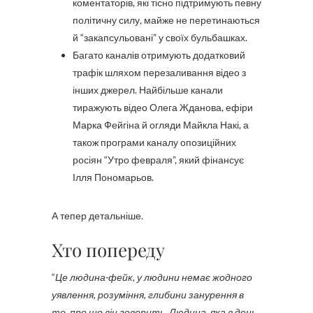
коментаторів, які тісно підтримують певну
політичну силу, майже не перетинаються
й “закапсульовані” у своїх бульбашках.
Багато каналів отримують додатковий
трафік шляхом перезаливання відео з
інших джерел. Найбільше канали
тиражують відео Олега Жданова, ефіри
Марка Фейгіна й огляди Майкла Накі, а
також програми каналу опозиційних
росіян “Утро февраля”, який фінансує
Ілля Пономарьов.
А тепер детальніше.
Хто попереду
“
Це людина-фейк, у людини немає жодного
уявлення, розуміння, глибини занурення в
те, про що він говорить. Людина, яка в день