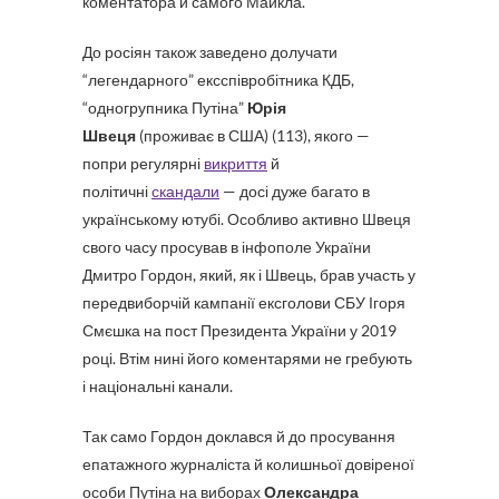
коментатора й самого Майкла.
До росіян також заведено долучати
“легендарного” ексспівробітника КДБ,
“одногрупника Путіна”
Юрія
Швеця
(проживає в США) (113), якого —
попри регулярні
викриття
й
політичні
скандали
— досі дуже багато в
українському ютубі. Особливо активно Швеця
свого часу просував в інфополе України
Дмитро Гордон, який, як і Швець, брав участь у
передвиборчій кампанії ексголови СБУ Ігоря
Смєшка на пост Президента України у 2019
році. Втім нині його коментарями не гребують
і національні канали.
Так само Гордон доклався й до просування
епатажного журналіста й колишньої довіреної
особи Путіна на виборах
Олександра