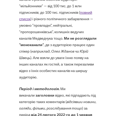
“мільйонники” — від 100 тис. до 1 млн
підписників; до 100 тис. підписників (
повний
список
) і різного політичного забарвлення —
умовно “провладні”, нейтральні,
“пропорошенківські”, колишніх ведучих
каналів Медведчука тощо.
Ми не розглядали
“моноканали”
, де з аудиторією працює один
спікер (
наприклад, Олег Жданов чи Юрій
Швець
). Але взяли до уваги їхню появу на
інших каналах як гостей, а також перезаливи
відео з їхніх особистих каналів на ширшу
аудиторію.
Період і методологія.
Ми
викачали
заголовки
відео, які підпадають під
категорію таких коментарів (
відсіявши новини,
огляди, фільми, розслідування тощо
) за
період
від 24 лютого 2022-го до 1 червня