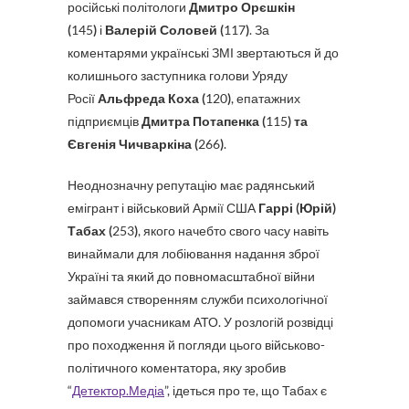
російські політологи
Дмитро Орєшкін
(
145
)
і
Валерій Соловей (
117
)
. За
коментарями українські ЗМІ звертаються й до
колишнього заступника голови Уряду
Росії
Альфреда Коха (
120
)
, епатажних
підприємців
Дмитра Потапенка (
115
) та
Євгенія Чичваркіна (
266
)
.
Неоднозначну репутацію має радянський
емігрант і військовий Армії США
Гаррі (Юрій)
Табах (
253
)
, якого начебто свого часу навіть
винаймали для лобіювання надання зброї
Україні та який до повномасштабної війни
займався створенням служби психологічної
допомоги учасникам АТО. У розлогій розвідці
про походження й погляди цього військово-
політичного коментатора, яку зробив
“
Детектор.Медіа
”, ідеться про те, що Табах є