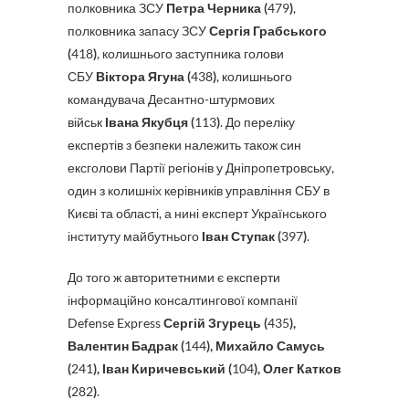
полковника ЗСУ
Петра Черника (
479
)
,
полковника запасу ЗСУ
Сергія Грабського
(
418
)
, колишнього заступника голови
СБУ
Віктора Ягуна (
438
)
, колишнього
командувача Десантно-штурмових
військ
Івана Якубця (
113
)
. До переліку
експертів з безпеки належить також син
ексголови Партії регіонів у Дніпропетровську,
один з колишніх керівників управління СБУ в
Києві та області, а нині експерт Українського
інституту майбутнього
Іван Ступак (
397
)
.
До того ж авторитетними є експерти
інформаційно консалтингової компанії
Defense Express
Сергій Згурець (
435
),
Валентин Бадрак (
144
), Михайло Самусь
(
241
), Іван Киричевський (
104
), Олег Катков
(
282
)
.