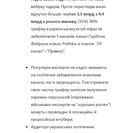
вибірку лідерів. Проте переглядів мали
відчутно більше: майже
1,5 млрд з 4,4
млрд з усього масиву
(35%). 80%
трафіку в українському ютуб-ефірі їм
забезпечили 5 каналів:
канал Гордона,
Фабрика новин, Politeka, а також “24
канал” і “Прямий”.
Популярні експерти не надто зважають
на політичне забарвлення власників
каналу, які їх запрошують. Тож отримати
свою частку трафіку шляхом залучення
окремих персоналій (переважно
військових експертів чи “хороших росіян”)
можуть і провладні, й опозиційні, й
проросійські ютубери.
Аудиторії українських політичних