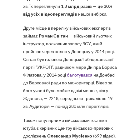
хв. Їх переглянули
1,3 млрд разів — це 30%
від усіх відеопереглядів
нашої вибірки.
Друге місце в переліку військових експертів
займає
Роман Світан
— військовий льотчик-
інструктор, полковник запасу ЗСУ, який
пройшов через полон у Донецьку у 2014 році.
Світан був головою Донецької облорганізації
партії “УКРОП”, радником мера Дніпра Бориса
Філатова, у 2014 році
балотувався
на Донбасі
до Верховної ради по мажоритарці. Відео за
його участі було майже вдвічі менше, ніж у
Жданова, — 2218, середньою тривалістю 19
хв. Аудиторія — понад 280 млн переглядів.
Також популярними військовими гостями
ютуба є керівник Центру військово-правових
досліджень
Олександр Мусієнко
(699 відео
)
,