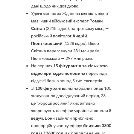
дані щодо них довідково.
Удвічі менше за Жданова кількість відео
має інший військовий експерт
Роман
Світан
(2218 відео), на третьому місці —
російський політолог
Андрій
Піонтковський
(1328 відео). Відео
Світана переглянули 281 млн разів,
Піонтковського — 297 млн разів.
На перших
15 фігурантів за кількістю
відео припадає половина
переглядів
від усієї бази в понад 5 тис. експертів.
Зі
108 фігурантів
, які набрали понад 100
згадувань за досліджуваний період, 23 —
це “хороші росіяни”, яких активно
запрошують на ефіри українські канали й
ведучі. Вони зайняли приблизно
пропорційну частку ефіру:
близько 3300
год із 12600 год
, які припали на нашу