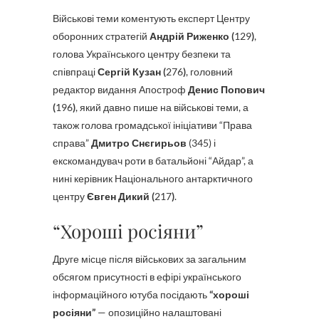
Військові теми коментують експерт Центру
оборонних стратегій
Андрій Риженко (
129
)
,
голова Українського центру безпеки та
співпраці
Сергій Кузан (
276
)
, головний
редактор видання Апостроф
Денис Попович
(
196
)
, який давно пише на військові теми, а
також голова громадської ініціативи “Права
справа”
Дмитро Снєгирьов
(345) і
екскомандувач роти в батальйоні “Айдар”, а
нині керівник Національного антарктичного
центру
Євген Дикий (
217
)
.
“Хороші росіяни”
Друге місце після військових за загальним
обсягом присутності в ефірі українського
інформаційного ютуба посідають
“хороші
росіяни”
— опозиційно налаштовані