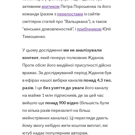
активним
критиком
Петра Порошенка та його
команди (разом з
перепостами
із сайтів-
сміттярок статей про “Вальцмана”), а також
“мінських домовленостей”, і
прибічником
Юлії
Тимошенко.
У цьому дослідженні
ми не аналізували
контент
, який генерує полковник Жданов.
Проте обсяг його медійної присутності дійсно
вражає. За досліджуваний період Жданов був
в ефірах нашої вибірки каналів
понад 4,3 тис.
разів
. І це
без узяття до уваги
його каналу
на майже 1 млн підписників, де за цей час
вийшло ще
понад 900 відео
(більшість були
по кілька разів перезалиті на більш
мейнстрімних каналах). Ці перегляди дають
йому змогу небідно жити коштом виплат, які
ютуб надає популярним авторам.