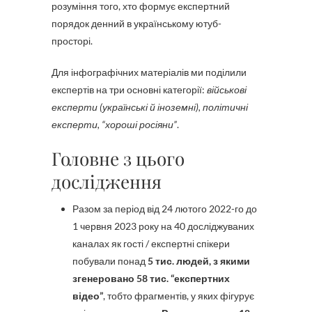
розуміння того, хто формує експертний
порядок денний в українському ютуб-
просторі.
Для інфографічних матеріалів ми поділили
експертів на три основні категорії:
військові
експерти (українські й іноземні), політичні
експерти, “хороші росіяни”
.
Головне з цього
дослідження
Разом за період від 24 лютого 2022-го до
1 червня 2023 року на 40 досліджуваних
каналах як гості / експертні спікери
побували понад
5 тис. людей, з якими
згенеровано 58 тис. “експертних
відео”
, тобто фрагментів, у яких фігурує