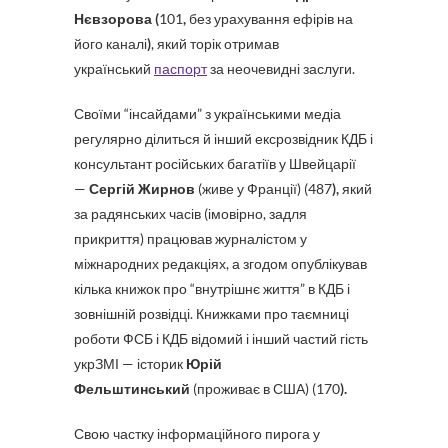
Нєвзорова (
101
,
без урахування ефірів на
його каналі
)
, який торік отримав
український
паспорт
за неочевидні заслуги.
Своїми “інсайдами” з українськими медіа
регулярно ділиться й інший ексрозвідник КДБ і
консультант російських багатіїв у Швейцарії
—
Сергій Жирнов
(живе у Франції) (487
),
який
за радянських часів (імовірно, задля
прикриття) працював журналістом у
міжнародних редакціях, а згодом опублікував
кілька книжок про “внутрішнє життя” в КДБ і
зовнішній розвідці. Книжками про таємниці
роботи ФСБ і КДБ відомий і інший частий гість
укрЗМІ — історик
Юрій
Фельштинський
(проживає в США) (170
).
Свою частку інформаційного пирога у