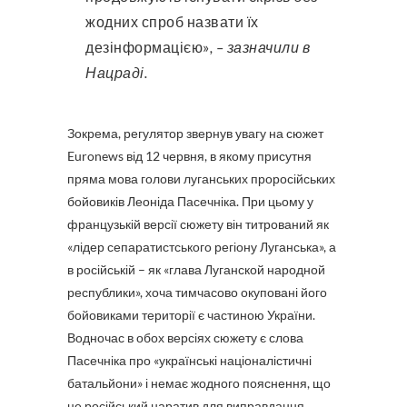
жодних спроб назвати їх
дезінформацією»
, – зазначили в
Нацраді.
Зокрема, регулятор звернув увагу на сюжет
Euronews від 12 червня, в якому присутня
пряма мова голови луганських проросійських
бойовиків Леоніда Пасечніка. При цьому у
французькій версії сюжету він титрований як
«лідер сепаратистського регіону Луганська», а
в російській – як «глава Луганской народной
республики», хоча тимчасово окуповані його
бойовиками території є частиною України.
Водночас в обох версіях сюжету є слова
Пасечніка про «українські націоналістичні
батальйони» і немає жодного пояснення, що
це російський наратив для виправдання