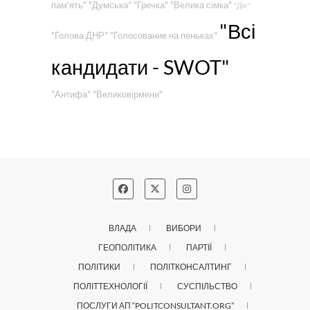
пам'ять"
"Думська"
"Гречка"
"Велика сімка"
"Дія"
"Всі
"Голова ДНР"
"Голосование на пеньках"
кандидати - SWOT"
"Антифа"
"Великовірмени"
ВЛАДА
ВИБОРИ
ГЕОПОЛІТИКА
ПАРТІЇ
ПОЛІТИКИ
ПОЛІТКОНСАЛТИНГ
ПОЛІТТЕХНОЛОГІЇ
СУСПІЛЬСТВО
ПОСЛУГИ АП “POLITCONSULTANT.ORG”