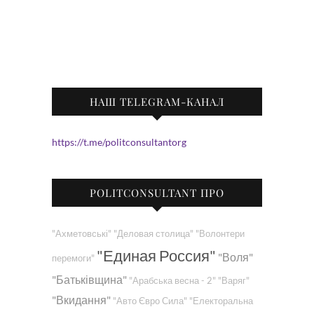
НАШ TELEGRAM-КАНАЛ
https://t.me/politconsultantorg
POLITCONSULTANT ПРО
"Ахметовські"
"Деловая столица"
"Волонтери
"Единая Россия"
"Воля"
перемоги"
"Батьківщина"
"Арабська весна - 2"
"Варяг"
"Вкидання"
"Авто Євро Сила"
"Електоральна