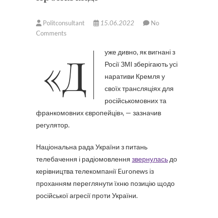
Politconsultant
15.06.2022
No
Comments
«Дуже дивно, як вигнані з
Росії ЗМІ зберігають усі
наративи Кремля у
своїх трансляціях для
російськомовних та
франкомовних європейців», — зазначив
регулятор.
Національна рада України з питань
телебачення і радіомовлення
звернулась
до
керівництва телекомпанії Euronews із
проханням переглянути їхню позицію щодо
російської агресії проти України.