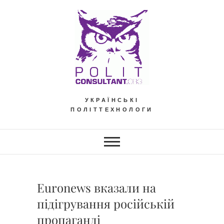
Skip
to
content
УКРАЇНСЬКІ
ПОЛІТТЕХНОЛОГИ
Euronews вказали на
підігрування російській
пропаганді