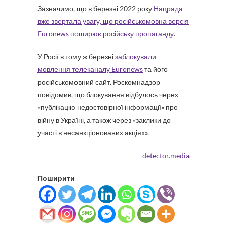
Зазначимо, що в березні 2022 року
Нацрада
вже звертала увагу, що російськомовна версія
Euronews поширює російську пропаганду
.
У Росії в тому ж березні
заблокували
мовлення телеканалу Euronews
та його
російськомовний сайт. Роскомнадзор
повідомив, що блокування відбулось через
«публікацію недостовірної інформації» про
війну в Україні, а також через «заклики до
участі в несанкціонованих акціях».
detector.media
Поширити