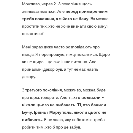
Можливо, через 2–3 покоління щось
змінюватиметься. Але
перед примиренням
треба покаяння, а я його не бачу
. Як можна
простити тих, хто не хоче визнати свою вину і
покаятися?
Мені зараз дуже часто розповідають про
німців. Я перепрошую, німці покаялися. Щиро
чи не щиро – це вже інше питання. Але
принаймні декор був, а тут немає навіть
декору.
З третього покоління, можливо, можна буде
про щось говорити. Але
ті, хто воювали –
ніколи цього не вибачать. Ті, хто бачили
Бучу, Ірпінь і Маріуполь, ніколи цього не
вибачать
. Я не знаю, яку лоботомію треба
робити тим, хто б про це забув.