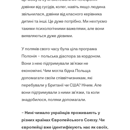
дзвінки від сусідів, колег, навіть якщо людина
звільнилася, дзвінки від класного керівника
дитині та інші. Це дуже потрібно. Ми нехтуємо
такими психологічними важелями, але вони
виявляються дуже дієвими.
У поляків свого часу була ціла програма
Полонія – польська діаспора за кордоном.
Вони з нею підтримували зв’язки не
економічні. Чим могла бідна Польща
допомагати своїм співвітчизникам, які
перебували у Британії чи США? Нічим. Але
вони підтримували з ними зв’язки, та коли
знадобилося, поляки допомагали.
– Нині чимало українців проживають у
різних країнах Європейського Союзу. Чи
європейці вже ідентифікують нас як своїх,