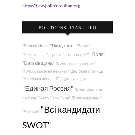
https://t.me/politconsultantorg
POLITCONSULTANT ПРО
"Вкидання"
"Велика сімка"
"Варяг"
"Воля"
"Ахметовські"
"Гречка"
"Голова ДНР"
"Батьківщина"
"Волонтери перемоги"
"Голосование на пеньках"
"Деловая столица"
"Арабська весна - 2"
"Думська"
"Дія"
"Единая Россия"
"Електоральна
пам'ять"
"Авто Євро Сила"
"Великовірмени"
"Всі кандидати -
"Антифа"
SWOT"