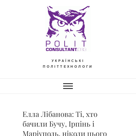
Skip
to
content
УКРАЇНСЬКІ
ПОЛІТТЕХНОЛОГИ
Елла Лібанова: Ті, хто
бачили Бучу, Ірпінь і
Маріуполь, ніколи цього