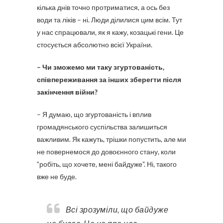
кілька днів точно протриматися, а ось без
води та ліків – ні. Люди ділилися цим всім. Тут
у нас спрацювали, як я кажу, козацькі гени. Це
стосується абсолютно всієї України.
– Чи зможемо ми таку згуртованість,
співпереживання за інших зберегти після
закінчення війни?
– Я думаю, що згуртованість і вплив
громадянського суспільства залишиться
важливим. Як кажуть, трішки попустить, але ми
не повернемося до довоєнного стану, коли
“робіть, що хочете, мені байдуже”. Ні, такого
вже не буде.
Всі зрозуміли, що байдуже