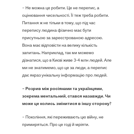
– Не можна це робити. Це не перепис, а
оцінювання чисельності. Її теж треба робити.
Питання ж не тільки в тому, що під час
перепису людина фізично має бути
присутньою за зареєстрованою адресою.
Вона має відповісти на велику кількість
запитань. Наприклад, так ми можемо
дізнатися, що в Києві живе 3-4 млн людей. Але
ми не знатимемо, що це за люди, а перепис
дає якраз унікальну інформацію про людей.
– Розрив між росіянами та українцями,
зокрема ментальний, стався назавжди. Чи
може це колись змінитися в іншу сторону?
– Покоління, які переживають цю війну, не
примиряться. Про це годі й мріяти.