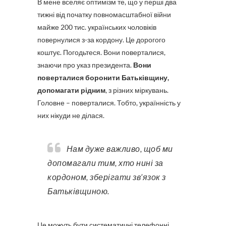
В мене вселяє оптимізм те, що у перші два
тижні від початку повномасштабної війни
майже 200 тис. українських чоловіків
повернулися з-за кордону. Це дорогого
коштує. Погодьтеся. Вони поверталися,
знаючи про указ президента.
Вони
поверталися боронити Батьківщину,
допомагати рідним
, з різних міркувань.
Головне – поверталися. Тобто, українність у
них нікуди не ділася.
Нам дуже важливо, щоб ми
допомагали тим, хто нині за
кордоном, зберігати зв’язок з
Батьківщиною.
Це можуть бути систематичні телефонні