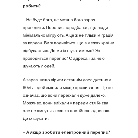
робити?
– Не буде його, не можна його зараз
проводити. Перепис передбачає, що люди
мінімально мігрують. А це ж не тільки міграція
за кордон. Ви ж подивіться, що в межах країни
відбувається. Де ми їх шукатимемо? Як
проводиться перепис? Є адреса, і за нею
шукають людей.
А зараз, якщо вірити останнім дослідженням,
80% людей змінили місце проживання. Це не
означає, що вони переїхали дуже далеко.
Можливо, вони виїхали у передмістя Києва,
але не живуть за своєю постійною адресою.
Де їх шукати?
– А якщо зробити електронний перепис?