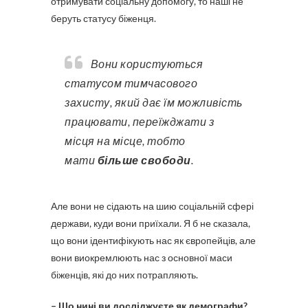
отримувати соціальну допомогу, то наші не
беруть статусу біженця.
Вони користуються
статусом тимчасового
захисту, який дає їм можливість
працювати, переїжджати з
місця на місце, тобто
мати
більше свободи
.
Але вони не сідають на шию соціальній сфері
держави, куди вони приїхали. Я б не сказала,
що вони ідентифікують нас як європейців, але
вони виокремлюють нас з основної маси
біженців, які до них потрапляють.
– Що нині ви досліджуєте як демографи?