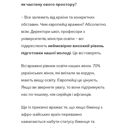
як частину свого простору?
– Все залежить від країни та конкретних
обставин. Чим європейці вражені? Абсолютно
всім. Директори шкіл, професори з
університетів, міністри освіти – всі
підкреслюють
неймовірно високий рівень
підготовки нашої молоді
. Це всі говорять.
Всі вражені рівнем освіти наших жінок. 70%
українських жінок, які виїхали за кордон,
мають вищу освіту. Європейці це цінують.
Якщо ви звернете увагу, то вони підтримують
нас по-іншому, ніж сирійців і афганців.
Ще їх приємно вражає те, що якщо біженці з
афро-азійських країн переважно
намагаються набути статусу біженця та