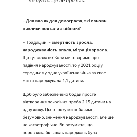
не буває. Це не про нас.
– Для вас як для демографа, які основні
виклики постали з війною?
– Традиційні –
смертність зросла,
народжуваність впала, міграція зросла
.
Що тут сказати? Коли ми говоримо про
падіння народжуваності, то у 2021 році у
середньому одна українська жінка за своє
життя народжувала 1,1 дитини.
Щоб було забезпечено бодай просте
відтворення покоління, треба 2,15 дитини на
одну жінку. Цього року ми побачимо,
безумовно, зниження народжуваності, але ще
не катастрофічне. Ви розумієте, що
переважна більшість народжень була