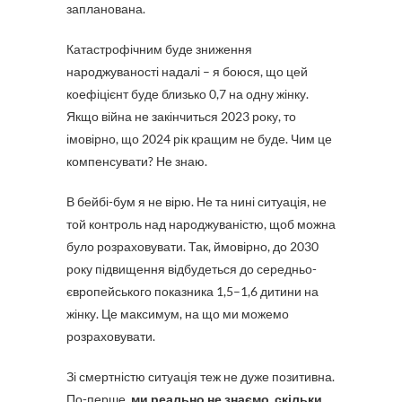
запланована.
Катастрофічним буде зниження
народжуваності надалі – я боюся, що цей
коефіцієнт буде близько 0,7 на одну жінку.
Якщо війна не закінчиться 2023 року, то
імовірно, що 2024 рік кращим не буде. Чим це
компенсувати? Не знаю.
В бейбі-бум я не вірю. Не та нині ситуація, не
той контроль над народжуваністю, щоб можна
було розраховувати. Так, ймовірно, до 2030
року підвищення відбудеться до середньо-
європейського показника 1,5–1,6 дитини на
жінку. Це максимум, на що ми можемо
розраховувати.
Зі смертністю ситуація теж не дуже позитивна.
По-перше,
ми реально не знаємо, скільки