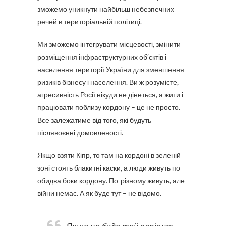
зможемо уникнути найбільш небезпечних
речей в територіальній політиці.
Ми зможемо інтегрувати місцевості, змінити
розміщення інфраструктурних об’єктів і
населення території України для зменшення
ризиків бізнесу і населення. Ви ж розумієте,
агресивність Росії нікуди не дінеться, а жити і
працювати поблизу кордону – це не просто.
Все залежатиме від того, які будуть
післявоєнні домовленості.
Якщо взяти Кіпр, то там на кордоні в зеленій
зоні стоять блакитні каски, а люди живуть по
обидва боки кордону. По-різному живуть, але
війни немає. А як буде тут – не відомо.