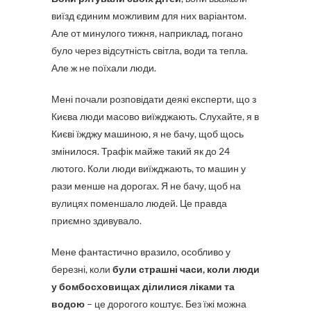
виїзд єдиним можливим для них варіантом.
Але от минулого тижня, наприклад, погано
було через відсутність світла, води та тепла.
Але ж не поїхали люди.
Мені почали розповідати деякі експерти, що з
Києва люди масово виїжджають. Слухайте, я в
Києві їжджу машиною, я не бачу, щоб щось
змінилося. Трафік майже такий як до 24
лютого. Коли люди виїжджають, то машин у
рази менше на дорогах. Я не бачу, щоб на
вулицях поменшало людей. Це правда
приємно здивувало.
Мене фантастично вразило, особливо у
березні, коли
були страшні часи, коли люди
у бомбосховищах ділилися ліками та
водою
– це дорогого коштує. Без їжі можна