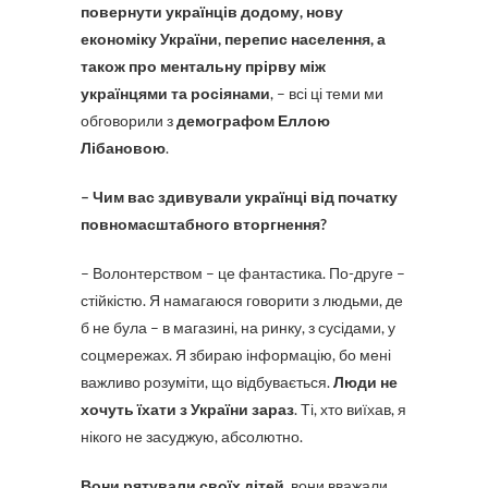
повернути українців додому, нову
економіку України, перепис населення, а
також про ментальну прірву між
українцями та росіянами
, – всі ці теми ми
обговорили з
демографом Еллою
Лібановою
.
– Чим вас здивували українці від початку
повномасштабного вторгнення?
– Волонтерством – це фантастика. По-друге –
стійкістю. Я намагаюся говорити з людьми, де
б не була – в магазині, на ринку, з сусідами, у
соцмережах. Я збираю інформацію, бо мені
важливо розуміти, що відбувається.
Люди не
хочуть їхати з України зараз
. Ті, хто виїхав, я
нікого не засуджую, абсолютно.
Вони рятували своїх дітей
, вони вважали