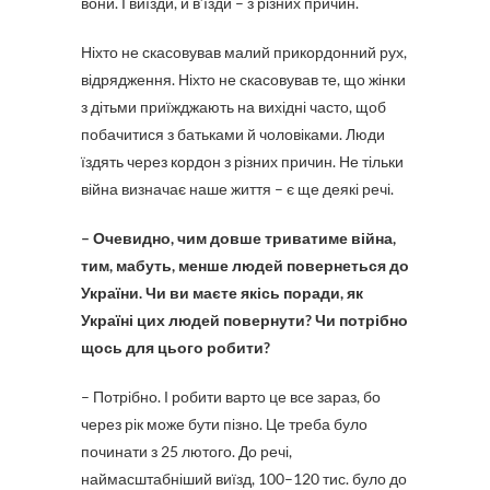
вони. І виїзди, й в’їзди – з різних причин.
Ніхто не скасовував малий прикордонний рух,
відрядження. Ніхто не скасовував те, що жінки
з дітьми приїжджають на вихідні часто, щоб
побачитися з батьками й чоловіками. Люди
їздять через кордон з різних причин. Не тільки
війна визначає наше життя – є ще деякі речі.
– Очевидно, чим довше триватиме війна,
тим, мабуть, менше людей повернеться до
України. Чи ви маєте якісь поради, як
Україні цих людей повернути? Чи потрібно
щось для цього робити?
– Потрібно. І робити варто це все зараз, бо
через рік може бути пізно. Це треба було
починати з 25 лютого. До речі,
наймасштабніший виїзд, 100–120 тис. було до