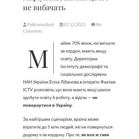
не вибачать
Politconsultant
07.12.2022
No
Comments
Майже 70% жінок, які виїхали
за кордон, мають вищу
освіту. Директорка
Інституту демографії та
соціальних досліджень
НАН України Елла Лібанова в інтерв’ю Фактам
ICTV розповіла, що вони мають вищі шанси
здобути освіту й роботу, а відтак —
не
повернутися в Україну
.
За найгіршим сценарієм, країна може
втратити до 5 млн людей, які не повернуться
додому з-за кордону. Про те,
як все ж таки