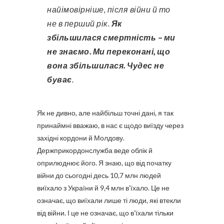
найімовірніше, після війни й то
не в перший рік.
Як
збільшилася смертність – ми
не знаємо. Ми переконані, що
вона збільшилася. Чудес не
буває
.
Як не дивно, але найбільш точні дані, я так
принаймні вважаю, в нас є щодо виїзду через
західні кордони й Молдову.
Держприкордонслужба веде облік й
оприлюднює його. Я знаю, що від початку
війни до сьогодні десь 10,7 млн людей
виїхало з України й 9,4 млн в’їхало. Це не
означає, що виїхали лише ті люди, які втекли
від війни. І це не означає, що в’їхали тільки