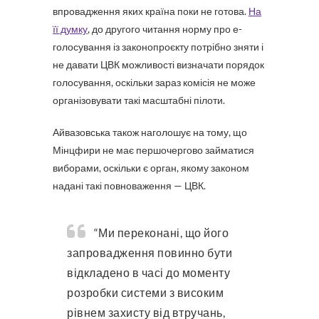
впровадження яких країна поки не готова.
На
її думку
, до другого читання норму про е-
голосування із законопроєкту потрібно зняти і
не давати ЦВК можливості визначати порядок
голосування, оскільки зараз комісія не може
організовувати такі масштабні пілоти.
Айвазовська також наголошує на тому, що
Мінцфири не має першочергово займатися
виборами, оскільки є орган, якому законом
надані такі повноваження — ЦВК.
“Ми переконані, що його
запровадження повинно бути
відкладено в часі до моменту
розробки системи з високим
рівнем захисту від втручань,