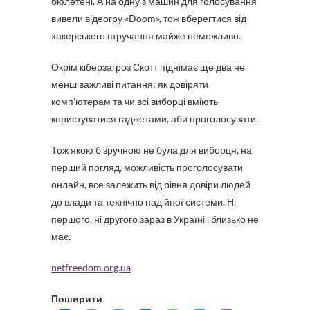
бюлетені. А на одну з машин для голосування
вивели відеогру «Doom», тож вберегтися від
хакерського втручання майже неможливо.
Окрім кіберзагроз Скотт піднімає ще два не
менш важливі питання: як довіряти
комп’ютерам та чи всі виборці вміють
користуватися гаджетами, аби проголосувати.
Тож якою б зручною не була для виборця, на
перший погляд, можливість проголосувати
онлайн, все залежить від рівня довіри людей
до влади та технічно надійної системи. Ні
першого, ні другого зараз в Україні і близько не
має.
netfreedom.org.ua
Поширити