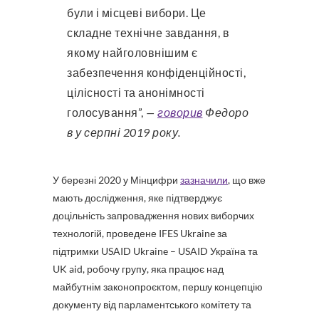
були і місцеві вибори. Це
складне технічне завдання, в
якому найголовнішим є
забезпечення конфіденційності,
цілісності та анонімності
голосування”,
—
говорив
Федоро
в у серпні 2019 року.
У березні 2020 у Мінцифри
зазначили
, що вже
мають дослідження, яке підтверджує
доцільність запровадження нових виборчих
технологій, проведене IFES Ukraine за
підтримки USAID Ukraine – USAID Україна та
UK aid, робочу групу, яка працює над
майбутнім законопроєктом, першу концепцію
документу від парламентського комітету та