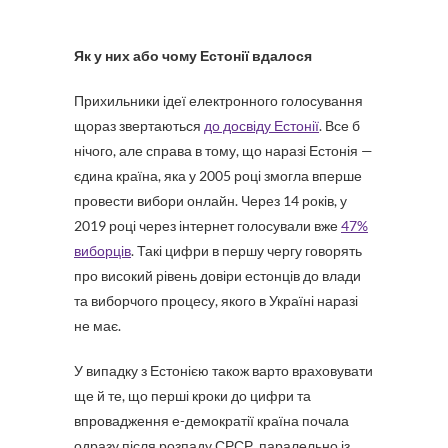
Як у них або чому Естонії вдалося
Прихильники ідеї електронного голосування
щораз звертаються
до досвіду Естонії
. Все б
нічого, але справа в тому, що наразі Естонія —
єдина країна, яка у 2005 році змогла вперше
провести вибори онлайн. Через 14 років, у
2019 році через інтернет голосували вже
47%
виборців
. Такі цифри в першу чергу говорять
про високий рівень довіри естонців до влади
та виборчого процесу, якого в Україні наразі
не має.
У випадку з Естонією також варто враховувати
ще й те, що перші кроки до цифри та
впровадження е-демократії країна почала
одразу після розпаду СРСР, паралельно із