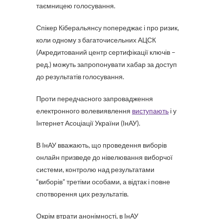
таємницею голосування.
Спікер Кіберальянсу попереджає і про ризик,
коли одному з багаточисельних АЦСК
(Акредитований центр сертифікації ключів –
ред.) можуть запропонувати хабар за доступ
до результатів голосування.
Проти передчасного запровадження
електронного волевиявлення
виступають
і у
Інтернет Асоціації України (ІнАУ).
В ІнАУ вважають, що проведення виборів
онлайн призведе до нівелювання виборчої
системи, контролю над результатами
“виборів” третіми особами, а відтак і повне
спотворення цих результатів.
Окрім втрати анонімності, в ІнАУ