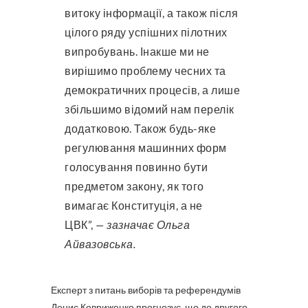
витоку інформації, а також після
цілого ряду успішних пілотних
випробувань. Інакше ми не
вирішимо проблему чесних та
демократичних процесів, а лише
збільшимо відомий нам перелік
додатковою. Також будь-яке
регулювання машинних форм
голосування повинно бути
предметом закону, як того
вимагає Конституція, а не
ЦВК”,
— зазначає Ольга
Айвазовська.
Експерт з питань виборів та референдумів
Денис Ковриженко прогнозує, що до другого