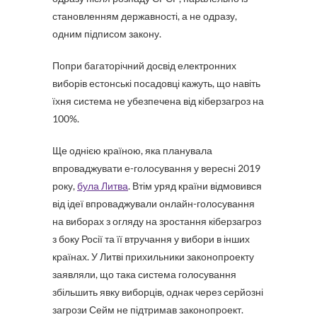
становленням державності, а не одразу,
одним підписом закону.
Попри багаторічний досвід електронних
виборів естонські посадовці кажуть, що навіть
їхня система не убезпечена від кіберзагроз на
100%.
Ще однією країною, яка планувала
впроваджувати е-голосування у вересні 2019
року,
була Литва
. Втім уряд країни відмовився
від ідеї впроваджували онлайн-голосування
на виборах з огляду на зростання кіберзагроз
з боку Росії та її втручання у вибори в інших
країнах. У Литві прихильники законопроекту
заявляли, що така система голосування
збільшить явку виборців, однак через серйозні
загрози Сейм не підтримав законопроект.