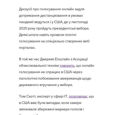
Дискусії про голосування онлайн задля
дотримання дистанціювання в умовах
пандемії ведуться і у США, де у листопаді
2020 року пройдуть президентські вибори.
Деякі штати навіть провели пілотні
голосування на спеціально створених веб-
порталах.
В той же час Джеремі Епштайн з Асоціації
обчислювальної техніки
говорить
, що онлайн
голосування не спрацює в США через
патологічні побоювання американців щодо
державного втручання у вибори.
Том Скотт, експерт у сфері ІТ,
розповідає
, що
в США вже були випадки, коли хакери
змінювали збережені маркери голосів і