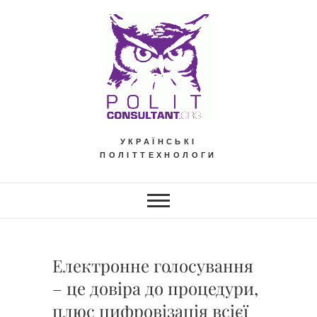
Skip
to
content
УКРАЇНСЬКІ
ПОЛІТТЕХНОЛОГИ
Електронне голосування
– це довіра до процедури,
плюс цифровізація всієї