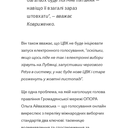
навіщо її взагалі зараз
штовхат
и”, — вважає
Ковриженко.
Він також вважає, що ЦВК не буде ініціювати
запуск електронного голосування,
“оскільки,
якщо щось піде не так і електронні вибори
зірвуть на Лубянці, запустивши чергового
Petya в систему, у нас буде нове ЦВК і старе
розженуть у жовтні-листопаді”.
Ще одна проблема, на якій наголошує голова
правління Громадянської мережі ОПОРА
Ольга Айвазовська — що голосування онлайн
викреслює з переліку міжнародних виборчих
стандартів два ключові: таємницю
волевиявлення та спостереження за