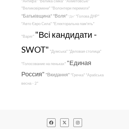
"Антифа"
"Велика сімка"
"Ахметовські"
"Великовірмени"
"Волонтери перемоги"
"Батьківщина"
"Воля"
"Голова ДНР"
"Дія"
"Авто Євро Сила"
"Електоральна пам'ять"
"Всі кандидати -
"Варяг"
SWOT"
"Думська"
"Деловая столица"
"Единая
"Голосование на пеньках"
Россия"
"Вкидання"
"Гречка"
"Арабська
весна - 2"