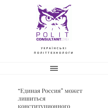
Skip
to
content
УКРАЇНСЬКІ
ПОЛІТТЕХНОЛОГИ
“Единая Россия” может
лишиться
конституционного