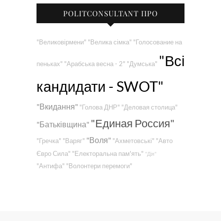
POLITCONSULTANT ПРО
"Великовірмени"
"Велика сімка"
"Голосование на
"Всі
пеньках"
"Арабська весна - 2"
"Думська"
кандидати - SWOT"
"Вкидання"
"Голова ДНР"
"Деловая столица"
"Единая Россия"
"Батьківщина"
"Воля"
"Гречка"
"Варяг"
"Ахметовські"
"Авто
Євро Сила"
"Електоральна пам'ять"
"Дія"
"Антифа"
"Волонтери перемоги"