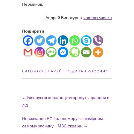
Перминов.
Андрей Винокуров.
kommersant.ru
Поширити
CATEGORY :
ПАРТІЇ
"ЕДИНАЯ РОССИЯ"
←
Білоруські повстанці вморожуть прапори в
лід
Невизнання РФ Голодомору є співмірним
самому злочину – МЗС України
→