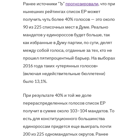
Ранее источники “Ъ”
прогнозировали
, что при
нынешних рейтингах список ЕР может
получить чуть более 40% голосов — это около
90 из 225 списочных мест в Думе. Реально
мандатов у единороссов будет больше, так
как избранные в Думу партии, по сути, делят
между собой голоса, отданные за тех, кто не
прошел пятипроцентный барьер. На выборах
2016 года таких «утерянных голосов»
(включая недействительные бюллетени)
было 13,1%.
При результате 40% и той же доле
перераспределенных голосов список ЕР
получит в сумме около 103–104 мандатов. То
есть для конституционного большинства
единороссам придется еще выиграть почти
200 из 225 одномандатных округов. Ранее