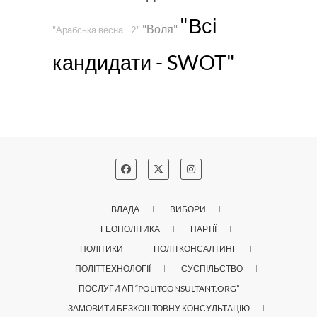
"Всі
"Воля"
"Арабська весна - 2"
кандидати - SWOT"
ВЛАДА
ВИБОРИ
ГЕОПОЛІТИКА
ПАРТІЇ
ПОЛІТИКИ
ПОЛІТКОНСАЛТИНГ
ПОЛІТТЕХНОЛОГІЇ
СУСПІЛЬСТВО
ПОСЛУГИ АП “POLITCONSULTANT.ORG”
ЗАМОВИТИ БЕЗКОШТОВНУ КОНСУЛЬТАЦІЮ