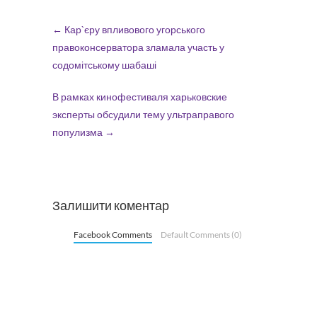
←
Кар`єру впливового угорського
правоконсерватора зламала участь у
содомітському шабаші
В рамках кинофестиваля харьковские
эксперты обсудили тему ультраправого
популизма
→
Залишити коментар
Facebook Comments
Default Comments (0)