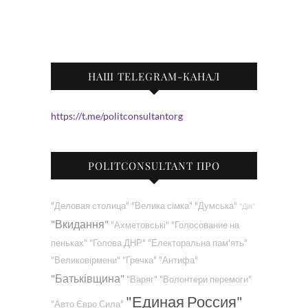
НАШ TELEGRAM-КАНАЛ
https://t.me/politconsultantorg
POLITCONSULTANT ПРО
"Деловая столица"
"Велика сімка"
"Думська"
"Дія"
"Вкидання"
"Ахметовські"
"Голосование на
пеньках"
"Голова ДНР"
"Електоральна пам'ять"
"Великовірмени"
"Гречка"
"Антифа"
"Батьківщина"
"Варяг"
"Волонтери перемоги"
"Единая Россия"
"Авто Євро Сила"