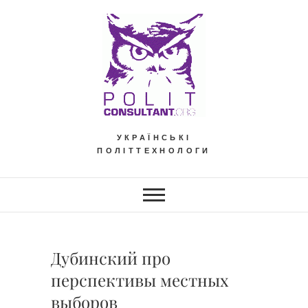
Skip
to
content
УКРАЇНСЬКІ
ПОЛІТТЕХНОЛОГИ
Дубинский про
перспективы местных
выборов