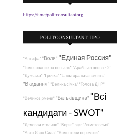
https://t.me/politconsultantorg
POLITCONSULTANT ПРО
"Единая Россия"
"Воля"
"Антифа"
"Голосование на пеньках"
"Арабська весна - 2"
"Думська"
"Гречка"
"Електоральна пам'ять"
"Вкидання"
"Велика сімка"
"Голова ДНР"
"Всі
"Батьківщина"
"Великовірмени"
кандидати - SWOT"
"Деловая столица"
"Варяг"
"Ахметовські"
"Дія"
"Авто Євро Сила"
"Волонтери перемоги"