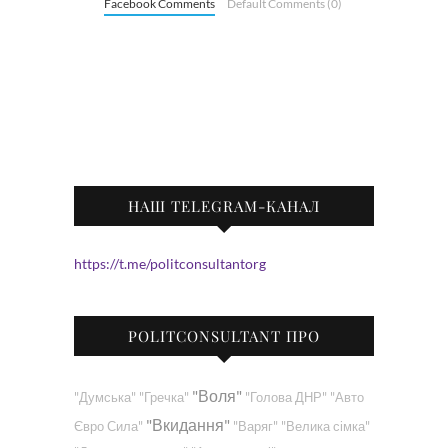
Facebook Comments
Default Comments (0)
НАШ TELEGRAM-КАНАЛ
https://t.me/politconsultantorg
POLITCONSULTANT ПРО
"Воля"
"Думська"
"Гречка"
"Голова ДНР"
"Авто
"Вкидання"
Євро Сила"
"Варяг"
"Велика сімка"