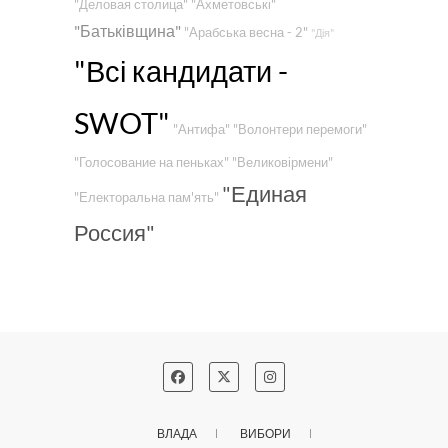
"Деловая столица"
"Ахметовські"
"Батьківщина"
"Арабська весна - 2"
"Дія"
"Всі кандидати -
SWOT"
"Антифа"
"Волонтери перемоги"
"Голосование на пеньках"
"Великовірмени"
"Единая
"Електоральна пам'ять"
Россия"
ВЛАДА
ВИБОРИ