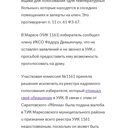
ящики для голосования «для температурных
больных», которые находятся в соседних
помещениях и заперты на ключ. Это
противоречит п. 11 ст. 61 ФЗ-67.
В Марксе (УИК 1161) избиратель сообщил
члену ИКСО Фёдору Демьянчуку, что не
оставлял заявлений и не звонил в УИК с
просьбой предоставить ему возможность
проголосовать на дому.
Участковая комиссия №1161 приняла
решения исключить из реестра надомного
голосования избирателя, который
отрицал
своё обращение
в УИК. В связи с этим от
Саратовского «Яблока» была подана жалоба
в ТИК Марксовского муниципального района
о признании всего реестра УИК 1161
недостоверным, поскольку он может быть