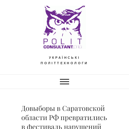
Skip
to
content
УКРАЇНСЬКІ
ПОЛІТТЕХНОЛОГИ
Довыборы в Саратовской
области РФ превратились
в фестиваль нарушений