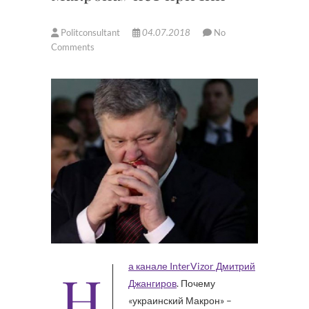
Politconsultant
04.07.2018
No
Comments
На канале InterVizor Дмитрий
Джангиров
. Почему
«украинский Макрон» –