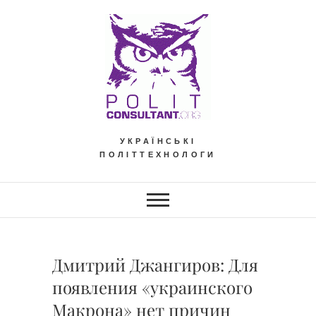
Skip
to
content
УКРАЇНСЬКІ
ПОЛІТТЕХНОЛОГИ
Дмитрий Джангиров: Для
появления «украинского
Макрона» нет причин