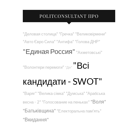
POLITCONSULTANT ПРО
"Деловая столица"
"Гречка"
"Великовірмени"
"Авто Євро Сила"
"Антифа"
"Голова ДНР"
"Единая Россия"
"Ахметовські"
"Всі
"Волонтери перемоги"
"Дія"
кандидати - SWOT"
"Варяг"
"Велика сімка"
"Думська"
"Арабська
"Воля"
весна - 2"
"Голосование на пеньках"
"Батьківщина"
"Електоральна пам'ять"
"Вкидання"