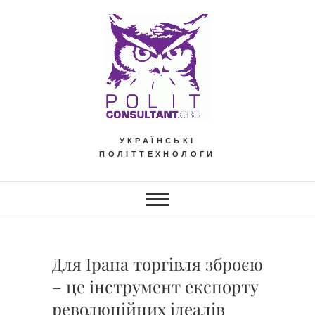
Skip
to
content
УКРАЇНСЬКІ
ПОЛІТТЕХНОЛОГИ
Для Ірана торгівля зброєю
– це інструмент експорту
революційних ідеалів