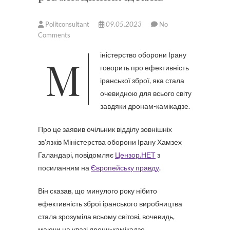
Politconsultant
09.05.2023
No
Comments
Міністерство оборони Ірану
говорить про ефективність
іранської зброї, яка стала
очевидною для всього світу
завдяки дронам-камікадзе.
Про це заявив очільник відділу зовнішніх
зв’язків Міністерства оборони Ірану Хамзех
Галандарі, повідомляє
Цензор.НЕТ
з
посиланням на
Європейську правду
.
Він сказав, що минулого року нібито
ефективність зброї іранського виробництва
стала зрозуміла всьому світові, вочевидь,
маючи на увазі дрони-камікадзе.