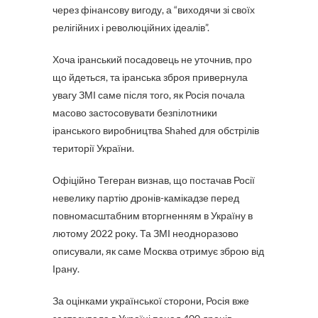
через фінансову вигоду, а “виходячи зі своїх
релігійних і революційних ідеалів”.
Хоча іранський посадовець не уточнив, про
що йдеться, та іранська зброя привернула
увагу ЗМІ саме після того, як Росія почала
масово застосовувати безпілотники
іранського виробництва Shahed для обстрілів
території України.
Офіційно Тегеран визнав, що постачав Росії
невелику партію дронів-камікадзе перед
повномасштабним вторгненням в Україну в
лютому 2022 року. Та ЗМІ неодноразово
описували, як саме Москва отримує зброю від
Ірану.
За оцінками української сторони, Росія вже