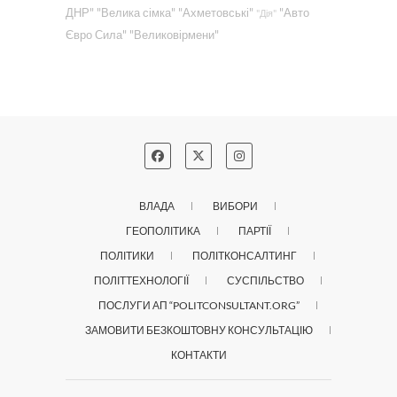
ДНР"
"Велика сімка"
"Ахметовські"
"Авто
"Дія"
Євро Сила"
"Великовірмени"
ВЛАДА
ВИБОРИ
ГЕОПОЛІТИКА
ПАРТІЇ
ПОЛІТИКИ
ПОЛІТКОНСАЛТИНГ
ПОЛІТТЕХНОЛОГІЇ
СУСПІЛЬСТВО
ПОСЛУГИ АП “POLITCONSULTANT.ORG”
ЗАМОВИТИ БЕЗКОШТОВНУ КОНСУЛЬТАЦІЮ
КОНТАКТИ