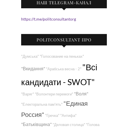
НАШ TELEGRAM-КАНАЛ
https://t.me/politconsultantorg
POLITCONSULTANT ПРО
"Думська"
"Голосование на пеньках"
"Всі
"Вкидання"
"Арабська весна - 2"
кандидати - SWOT"
"Воля"
"Варяг"
"Волонтери перемоги"
"Единая
"Електоральна пам'ять"
Россия"
"Гречка"
"Антифа"
"Батьківщина"
"Деловая столица"
"Голова