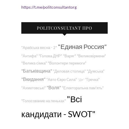
https://t.me/politconsultantorg
POLITCONSULTANT ПРО
"Единая Россия"
"Арабська весна - 2"
"Антифа"
"Голова ДНР"
"Варяг"
"Великовірмени"
"Велика сімка"
"Волонтери перемоги"
"Батьківщина"
"Деловая столица"
"Думська"
"Вкидання"
"Авто Євро Сила"
"Гречка"
"Дія"
"Воля"
"Ахметовські"
"Електоральна пам'ять"
"Всі
"Голосование на пеньках"
кандидати - SWOT"