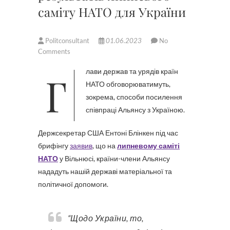
саміту НАТО для України
Politconsultant
01.06.2023
No
Comments
Глави держав та урядів країн
НАТО обговорюватимуть,
зокрема, способи посилення
співпраці Альянсу з Україною.
Держсекретар США Ентоні Блінкен під час
брифінгу
заявив
, що на
липневому саміті
НАТО
у Вільнюсі, країни-члени Альянсу
нададуть нашій державі матеріальної та
політичної допомоги.
“Щодо України, то,