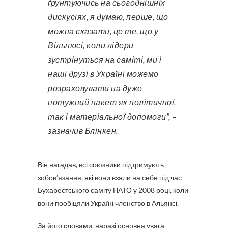
ґрунтуючись на сьогоднішніх
дискусіях, я думаю, перше, що
можна сказати, це те, що у
Вільнюсі, коли лідери
зустрінуться на саміті, ми і
наші друзі в Україні можемо
розраховувати на дуже
потужний пакет як політичної,
так і матеріальної допомоги”, –
зазначив Блінкен.
Він нагадав, всі союзники підтримують
зобов’язання, які вони взяли на себе під час
Бухарестського саміту НАТО у 2008 році, коли
вони пообіцяли Україні членство в Альянсі.
За його словами, наразі основна увага