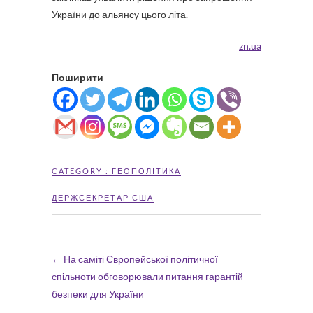
України до альянсу цього літа.
zn.ua
Поширити
CATEGORY :
ГЕОПОЛІТИКА
ДЕРЖСЕКРЕТАР США
←
На саміті Європейської політичної
спільноти обговорювали питання гарантій
безпеки для України