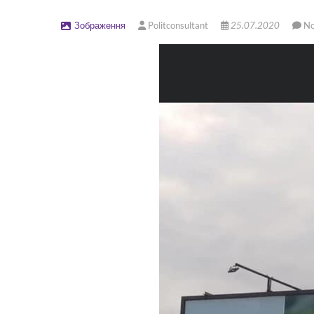
Зображення
Politconsultant
25.07.2020
N