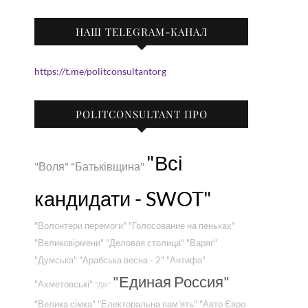
НАШ TELEGRAM-КАНАЛ
https://t.me/politconsultantorg
POLITCONSULTANT ПРО
"Всі
"Воля"
"Батьківщина"
кандидати - SWOT"
"Волонтери перемоги"
"Голосование на пеньках"
"Великовірмени"
"Деловая столица"
"Варяг"
"Думська"
"Арабська весна - 2"
"Антифа"
"Единая Россия"
"Ахметовські"
"Дія"
"Велика сімка"
"Електоральна пам'ять"
"Авто Євро