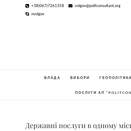
Skip
+38(067)7261358
volgov@politconsultant.org
to
nvolgov
content
ВЛАДА
ВИБОРИ
ГЕОПОЛІТИК
ПОСЛУГИ АП “POLITCO
Державні послуги в одному міс