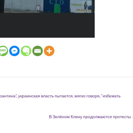
нтина”, украинская власть пытается, мягко говоря, “избежать
В Зелёном Клину продолжаются протесты