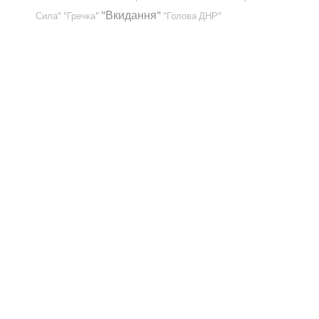
"Вкидання"
Сила"
"Гречка"
"Голова ДНР"