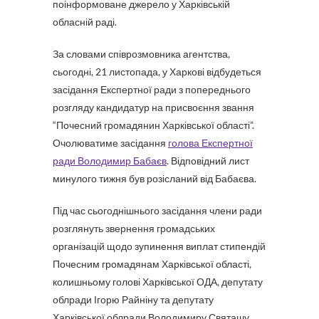
поінформоване джерело у Харківській
обласній раді.
За словами співрозмовника агентства,
сьогодні, 21 листопада, у Харкові відбудеться
засідання Експертної ради з попереднього
розгляду кандидатур на присвоєння звання
“Почесний громадянин Харківської області”.
Очолюватиме засідання
голова Експертної
ради Володимир Бабаєв
. Відповідний лист
минулого тижня був розісланий від Бабаєва.
Під час сьогоднішнього засідання члени ради
розглянуть звернення громадських
організацій щодо зупинення виплат стипендій
Почесним громадянам Харківської області,
колишньому голові Харківської ОДА, депутату
облради Ігорю Райніну та депутату
Харківської облради Володимиру Святашу.