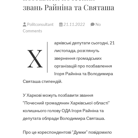
звань Райніна та Святаша
Politconsultant
21.11.2022
No
Comments
Харківські депутати сьогодні, 21
листопада, розглянуть
звернення громадських
організацій про позбавлення
Ігоря Райніна та Володимира
Святаша стипендій.
У Харкові можуть позбавити звання
“Почесний громадянин Харківської області”
колишнього голову ОДА Ігоря Райніна та
депутата облради Володимира Святаша.
Про це кореспондентові “Думки” повідомило