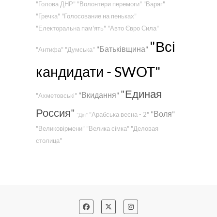
"Голова ДНР"
"Волонтери перемоги"
"Варяг"
"Гречка"
"Голосование на пеньках"
"Електоральна пам'ять"
"Авто Євро Сила"
"Всі
"Батьківщина"
"Антифа"
"Думська"
кандидати - SWOT"
"Единая
"Вкидання"
"Ахметовські"
Россия"
"Воля"
"Арабська весна - 2"
"Дія"
"Великовірмени"
"Велика сімка"
"Деловая
столица"