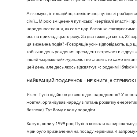
А в чомусь, інтонаційно, стилістично, путінські роз’їзд
сім’ї… Мірою зміцнення путінської «вертікалі власті» і з
народонаселення, як саме цар-батюшка святкуватиме го
ось на прикладі цього року. За два тижні до свята, 22 
ця визначна подія? «Говорящіе уси» відповідають, що ще
«обычно день рождения президент встречает и с друзьям
інший «заряжений» журналіст не ставить те саме питання
цей день, але десь якось відсвяткує «с роднимі і блізкімі
НАЙКРАЩИЙ ПОДАРУНОК – НЕ КНИГА, А СТРИБОК Ц
Як же Путін підійшов до свого дня народження? У непога
жовтня, організував нараду з питань розвитку енергетик
безпека). Тут йому є чому порадіти.
Кажуть, коли у 1999 році Путіна кликали на вирішальну
мрій було призначення на посаду керівника «Газпрому». 