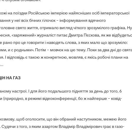
и схожі на поїздки Російською імперією найясніших осіб імператорської
різання у неї всіх бічних гілочок – інформування вдячного
ловне свято життя, отримало вигляд чіткого зрозумілого графіка. Ну
вересня, «заряжений» журналіст питає Дмитра Пєскова, як же відбудеть
 рано про це говорити і наводять слова, з яких мало що зрозуміло:
и, и с родными». Потім – мовчок на цю тему. Поки за два дні до свят
. І відповідь є такою ж конкретною, мовляв, є якісь робочі плани на
»…
ІН НА ГАЗ
ному настрої. І для його подальшого підняття за день до того, 6
и (природно, в режимі відеоконференції, бо ж найперше – ковід-
 розмову, щоб оголосити, що він обраний наступником, межею його
Судячи з того, з яким азартом Владімір Владімірович грає в газо-