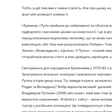
Тобто, в цій темі вже є певна сталість. Але при цьому н
факт або розворот освіжає її.
І Брежнєв, і Путін прийшли до неймовірної за обсягом 
підфартило з високими цінами на енергоносії. І це ж 
перед класиками марксизму-ленінізму, що не може напи
революция» або «Как нам реорганізовать Рабкрін». Том
Земля», «Возрожденіе», «Целіна». У Путіна – схожий свер
спічрайтерів кропає статті, в яких доводить українцям, що
Святкування дня народження Брежнєвим у 1970-80-х рок
Зачитування вітальних телеграм і присвоєння чергових о
Путіна історія дещо інша. Тут завжди інтрига: залишиться
Різдво та Великдень)? Вибір варіантів великий: далекий
Владіміром Путіним» (2008) або сюжет, який вже став тр
варіантом скоромовки: «В Шойгу с тайгу» – вона неправи
тортур у російських в’язницях). Це співвідноситься з 
різнокольорові мильні серіали зі статичним чорно-біли