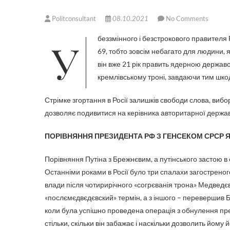
Politconsultant
08.10.2021
No Comments
У беззмінного і безстрокового правителя Росії Владіміра Путіна 7 жовтня був черговий день народження, йому –
69, тобто зовсім небагато для людини,
він вже 21 рік править ядерною держав
кремлівському троні, завдаючи тим шкоди
Стрімке згортання в Росії залишків свободи слова, вибор
дозволяє подивитися на керівника авторитарної держави
ПОРІВНЯННЯ ПРЕЗИДЕНТА РФ З ГЕНСЕКОМ СРСР Я
Порівняння Путіна з Брежнєвим, а путінського застою в 
Останніми роками в Росії було три спалахи загостреного
влади після чотирирічного «согрєванія трона» Медведєви
«послємєдвєдєвский» термін, а з іншого – перевершив Б
коли була успішно проведена операція з обнулення пре
стільки, скільки він забажає і наскільки дозволить йому