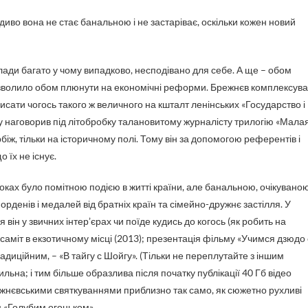
а диво вона не стає банальною і не застаріває, оскільки кожен новий
влади багато у чому випадково, несподівано для себе. А ще – обом
дозволило обом плюнути на економічні реформи. Брежнєв комплексув
сати чогось такого ж величного на кшталт ленінських «Государство і
у наговорив під літобробку талановитому журналісту трилогію «Мала
біж, тільки на історичному полі. Тому він за допомогою референтів і
 їх не існує.
ах було помітною подією в житті країни, але банальною, очікуваною
рденів і медалей від братніх країн та сімейно-дружнє застілля. У
 він у звичних інтер’єрах чи поїде кудись до когось (як робить на
 саміт в екзотичному місці (2013); презентація фільму «Учимся дзюдо 
адиційним, – «В тайгу с Шойгу». (Тільки не переплутайте з іншим
льна; і тим більше образлива після початку публікації 40 Гб відео
брежнєвськими святкуваннями приблизно так само, як сюжетно рухливі
м «Голубим огоньком».