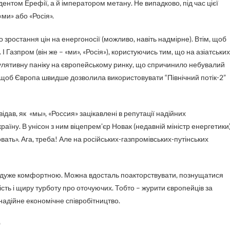
зидентом Ерефії, а й імператором метану. Не випадково, під час цієї
ми» або «Росія».
ростання цін на енергоносії (можливо, навіть надмірне). Втім, щоб
Газпром (він же – «ми», «Росія»), користуючись тим, що на азіатських
кулятивну паніку на європейському ринку, що спричинило небувалий
 щоб Європа швидше дозволила використовувати “Північний потік-2”
ідав, як «мы», «Россия» зацікавлені в репутації надійних
країну. В унісон з ним віцепрем’єр Новак (недавній міністр енергетики
вать». Ага, треба! Але на російських-газпромівських-путінських
 є дуже комфортною. Можна вдосталь поакторствувати, познущатися
ть і щиру турботу про оточуючих. Тобто – журити європейців за
 надійне економічне співробітництво.
О