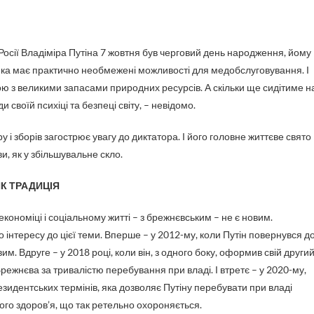
 яка має практично необмежені можливості для медобслуговування. І
ою з великими запасами природних ресурсів. А скільки ще сидітиме н
 своїй психіці та безпеці світу, – невідомо.
у і зборів загострює увагу до диктатора. І його головне життєве свято
, як у збільшувальне скло.
К ТРАДИЦІЯ
економіці і соціальному житті – з брежнєвським – не є новим.
 інтересу до цієї теми. Вперше – у 2012-му, коли Путін повернувся д
м. Вдруге – у 2018 році, коли він, з одного боку, оформив свій други
режнєва за тривалістю перебування при владі. І втретє – у 2020-му,
зидентських термінів, яка дозволяє Путіну перебувати при владі
 його здоров’я, що так ретельно охороняється.