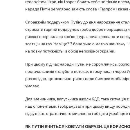
геополітичні ігри, він і зараз бачить себе не тільки пре
наради Путін регулярно замість слова «Газпром» казав «
Справжнім подарунком Путіну до дня народження стало з
отримати гарний подарунок, треба добре попрацювати. І 
ринках погіршилася кон’юнктура, почав розганяти спе
злет цін на газ. Навіщо? З банальною метою шантажу –
на повну потужність і в обхід непокірної України.
При цьому під час наради Путін, не соромлячись, розпов
постачальників «голубого потока», в тому числі і через У
розповідав, що «конечно, ринок надо бистрєє стабілізіро
умовах.
Для іменинника, випускника школи КДБ, така ситуація
над опонентами, і зображувати при цьому вищу порядніс
відсутність стратегічного мислення і обіцяти українцям
ЯК ПУТІН ВЧИТЬСЯ КОВТАТИ ОБРАЗИ. ЦЕ КОРИСН