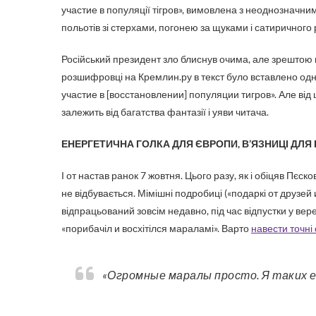
участие в популяції тігров», вимовлена з неоднозначни
польотів зі стерхами, погонею за щуками і сатирично
Російський президент зло блиснув очима, але зрештою 
розшифровці на Кремлин.ру в текст було вставлено одн
участие в [восстановлении] популяции тигров». Але від 
залежить від багатства фантазії і уяви читача.
ЕНЕРГЕТИЧНА ГОЛКА ДЛЯ ЄВРОПИ, В’ЯЗНИЦІ ДЛЯ
І от настав ранок 7 жовтня. Цього разу, як і обіцяв Пєск
не відбувається. Мімішні подробиці («подаркі от друзей и
відпрацьований зовсім недавно, під час відпустки у вер
«порибачіл и восхітілся мараламі». Варто
навести точні
«Огромные маралы просто. Я таких е