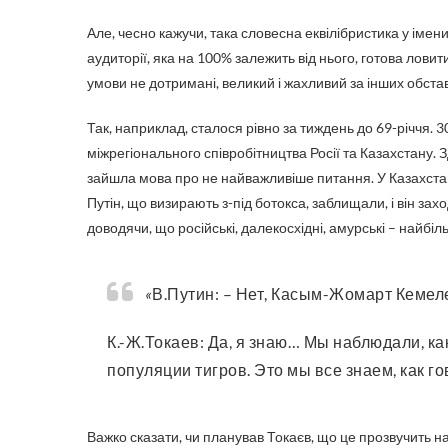
Але, чесно кажучи, така словесна еквілібристика у іме
аудиторії, яка на 100% залежить від нього, готова ловит
умови не дотримані, великий і жахливий за інших обстав
Так, наприклад, сталося рівно за тиждень до 69-річчя. 
міжрегіонального співробітництва Росії та Казахстану. 
зайшла мова про не найважливіше питання. У Казахстані
Путін, що визирають з-під ботокса, заблищали, і він з
доводячи, що російські, далекосхідні, амурські – найбіль
«
В.Путин: – Нет, Касым-Жомарт Кемел
К.-Ж.Токаев: Да, я знаю… Мы наблюдали, ка
популяции тигров. Это мы все знаем, как г
Важко сказати, чи планував Токаєв, що це прозвучить н