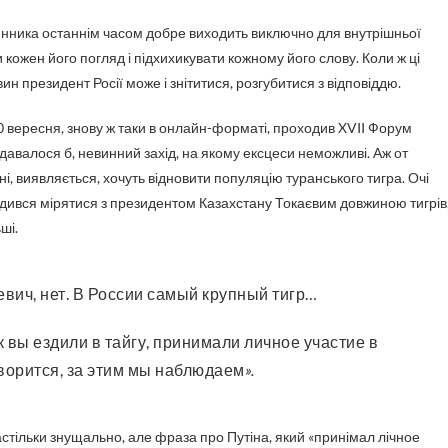
нинника останнім часом добре виходить виключно для внутрішньої
и кожен його погляд і підхихикувати кожному його слову. Коли ж ці
ин президент Росії може і знітитися, розгубитися з відповіддю.
30 вересня, знову ж таки в онлайн-форматі, проходив XVII Форум
Здавалося б, невинний захід, на якому ексцеси неможливі. Аж от
, виявляється, хочуть відновити популяцію туранського тигра. Очі
аходився мірятися з президентом Казахстану Токаєвим довжиною тигрів
ші.
евич, нет. В России самый крупный тигр…
к вы ездили в тайгу, принимали личное участие в
оворится, за этим мы наблюдаем
».
астільки знущально, але фраза про Путіна, який «принімал лічное