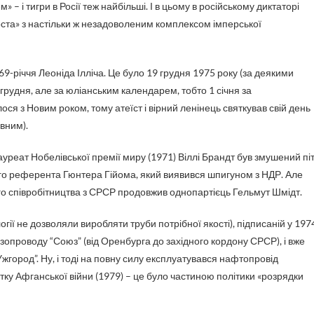
 – і тигри в Росії теж найбільші. І в цьому в російському диктаторі
ста» з настільки ж незадоволеним комплексом імперської
9-річчя Леоніда Ілліча. Це було 19 грудня 1975 року (за деякими
грудня, але за юліанським календарем, тобто 1 січня за
лося з Новим роком, тому атеїст і вірний ленінець святкував свій день
вним).
ауреат Нобелівської премії миру (1971) Віллі Брандт був змушений пі
ого референта Гюнтера Гійома, який виявився шпигуном з НДР. Але
ого співробітництва з СРСР продовжив однопартієць Гельмут Шмідт.
огії не дозволяли виробляти труби потрібної якості), підписаній у 197
азопроводу “Союз” (від Оренбурга до західного кордону СРСР), і вже
город”. Ну, і тоді на повну силу експлуатувався нафтопровід
атку Афганської війни (1979) – це було частиною політики «розрядки