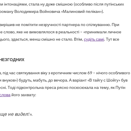
ми інтонаціями, стала ну дуже смішною (особливо після путінських
го роману Володимира Войновича «Малиновий пелікан»).
вирішив не помітити незручності партнера по спілкуванню. При
е слово, яке не вимовлялося в реальності – «принимали личное
цього, здається, менш смішно не стало. Втім,
судіть самі
. Тут все
 НЕЗГОДНИХ
ов, під час святкування віку з еротичним числом 69 – нічого особливого
 внуков») будуть, мабуть, до вечора. А варіант «В тайгу с Шойгу» був
есні. Тоді підконтрольна преса рясно посюсюкала на тему, як Путін
 слова
його захвату:
ще не видел!».