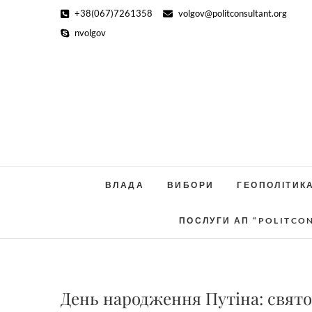
Skip
+38(067)7261358
volgov@politconsultant.org
to
nvolgov
content
ВЛАДА
ВИБОРИ
ГЕОПОЛІТИК
ПОСЛУГИ АП “POLITCO
День народження Путіна: свято