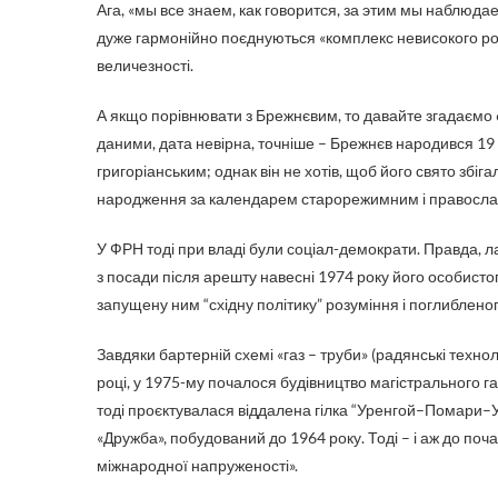
Ага, «мы все знаем, как говорится, за этим мы наблюдаем»
дуже гармонійно поєднуються «комплекс невисокого ро
величезності.
А якщо порівнювати з Брежнєвим, то давайте згадаємо 6
даними, дата невірна, точніше – Брежнєв народився 19 
григоріанським; однак він не хотів, щоб його свято збіга
народження за календарем старорежимним і правосла
У ФРН тоді при владі були соціал-демократи. Правда, л
з посади після арешту навесні 1974 року його особист
запущену ним “східну політику” розуміння і поглиблен
Завдяки бартерній схемі «газ – труби» (радянські технол
році, у 1975-му почалося будівництво магістрального г
тоді проєктувалася віддалена гілка “Уренгой–Помари–Уж
«Дружба», побудований до 1964 року. Тоді – і аж до поч
міжнародної напруженості».