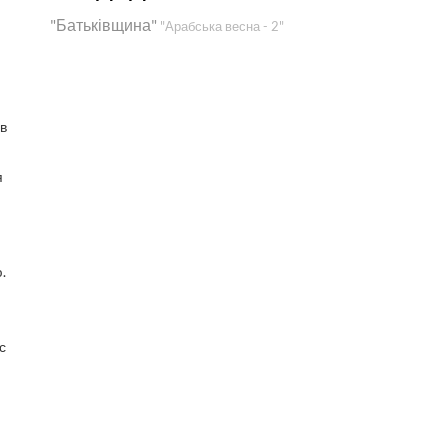
"Батьківщина"
"Арабська весна - 2"
ав
я
.
с