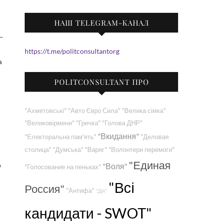
НАШ TELEGRAM-КАНАЛ
https://t.me/politconsultantorg
а
POLITCONSULTANT ПРО
"Ахметовські"
"Авто Євро Сила"
"Велика сімка"
"Великовірмени"
"Гречка"
"Голова ДНР"
"Вкидання"
"Електоральна пам'ять"
"Деловая
столица"
"Думська"
"Варяг"
"Волонтери перемоги"
"Единая
о
"Воля"
"Голосование на пеньках"
й
"Всі
Россия"
"Антифа"
"Дія"
кандидати - SWOT"