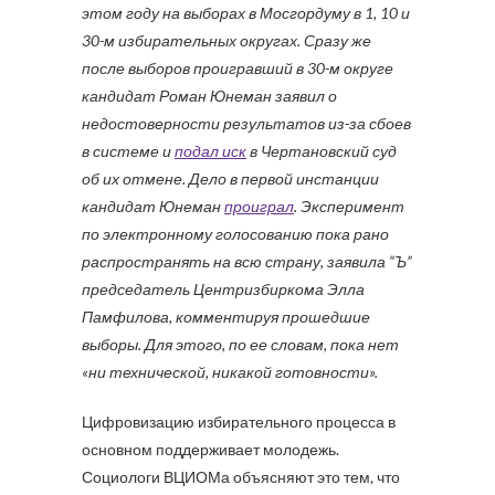
этом году на выборах в Мосгордуму в 1, 10 и
30-м избирательных округах. Сразу же
после выборов проигравший в 30-м округе
кандидат Роман Юнеман заявил о
недостоверности результатов из-за сбоев
в системе и
подал иск
в Чертановский суд
об их отмене. Дело в первой инстанции
кандидат Юнеман
проиграл
. Эксперимент
по электронному голосованию пока рано
распространять на всю страну, заявила “Ъ”
председатель Центризбиркома Элла
Памфилова, комментируя прошедшие
выборы. Для этого, по ее словам, пока нет
«ни технической, никакой готовности».
Цифровизацию избирательного процесса в
основном поддерживает молодежь.
Социологи ВЦИОМа объясняют это тем, что