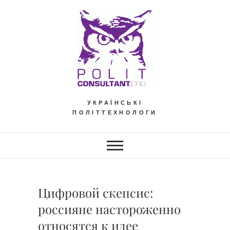
Skip
to
content
УКРАЇНСЬКІ
ПОЛІТТЕХНОЛОГИ
Цифровой скепсис:
россияне настороженно
относятся к идее