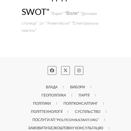
SWOT"
"Воля"
"Варяг"
"Деловая
столица"
"Ахметовські"
"Електоральна
"Дія"
пам'ять"
ВЛАДА
ВИБОРИ
ГЕОПОЛІТИКА
ПАРТІЇ
ПОЛІТИКИ
ПОЛІТКОНСАЛТИНГ
ПОЛІТТЕХНОЛОГІЇ
СУСПІЛЬСТВО
ПОСЛУГИ АП “POLITCONSULTANT.ORG”
ЗАМОВИТИ БЕЗКОШТОВНУ КОНСУЛЬТАЦІЮ