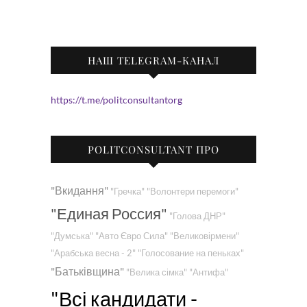
НАШ TELEGRAM-КАНАЛ
https://t.me/politconsultantorg
POLITCONSULTANT ПРО
"Вкидання"
"Гречка"
"Волонтери перемоги"
"Единая Россия"
"Голова ДНР"
"Думська"
"Авто Євро Сила"
"Великовірмени"
"Арабська весна - 2"
"Голосование на пеньках"
"Батьківщина"
"Велика сімка"
"Антифа"
"Всі кандидати -