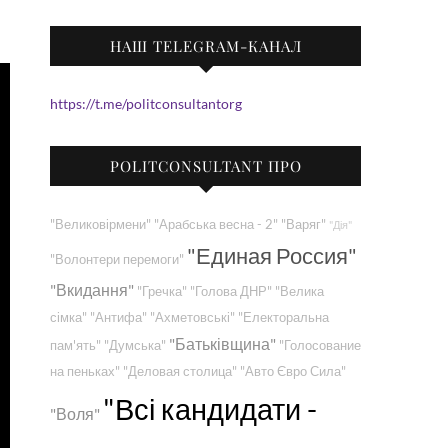
НАШ TELEGRAM-КАНАЛ
https://t.me/politconsultantorg
POLITCONSULTANT ПРО
"Великовірмени"
"Арабська весна - 2"
"Варяг"
"Дія"
"Единая Россия"
"Волонтери перемоги"
"Вкидання"
"Гречка"
"Голова ДНР"
"Велика
сімка"
"Антифа"
"Ахметовські"
"Електоральна
"Батьківщина"
пам'ять"
"Думська"
"Голосование
на пеньках"
"Деловая столица"
"Авто Євро Сила"
"Всі кандидати -
"Воля"