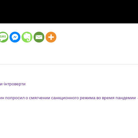
и-інтроверти
ин попросил о смягчении санкционного режима во время пандемии