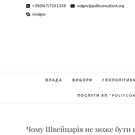
Skip
+38(067)7261358
volgov@politconsultant.org
to
nvolgov
content
ВЛАДА
ВИБОРИ
ГЕОПОЛІТИК
ПОСЛУГИ АП “POLITCO
Чому Швейцарія не може бути в