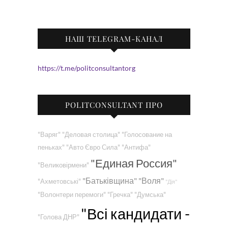
НАШ TELEGRAM-КАНАЛ
https://t.me/politconsultantorg
POLITCONSULTANT ПРО
"Варяг"
"Деловая столица"
"Голосование на
пеньках"
"Авто Євро Сила"
"Антифа"
"Единая Россия"
"Великовірмени"
"Батьківщина"
"Воля"
"Ахметовські"
"Дія"
"Волонтери перемоги"
"Гречка"
"Думська"
"Всі кандидати -
"Голова ДНР"