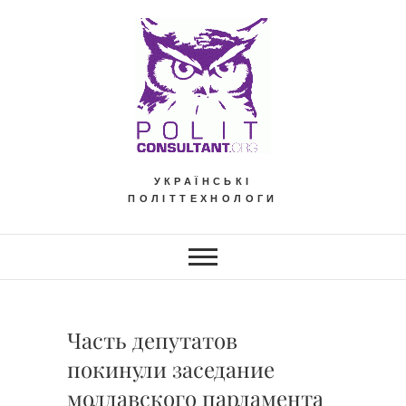
Skip
to
content
УКРАЇНСЬКІ
ПОЛІТТЕХНОЛОГИ
Часть депутатов
покинули заседание
молдавского парламента