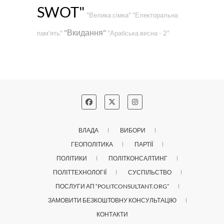
SWOT"
"Велика сімка"
"Електоральна
"Вкидання"
пам'ять"
"Арабська весна - 2"
ВЛАДА
ВИБОРИ
ГЕОПОЛІТИКА
ПАРТІЇ
ПОЛІТИКИ
ПОЛІТКОНСАЛТИНГ
ПОЛІТТЕХНОЛОГІЇ
СУСПІЛЬСТВО
ПОСЛУГИ АП “POLITCONSULTANT.ORG”
ЗАМОВИТИ БЕЗКОШТОВНУ КОНСУЛЬТАЦІЮ
КОНТАКТИ