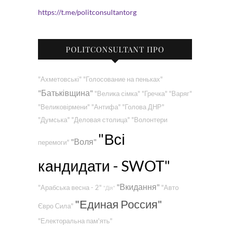
https://t.me/politconsultantorg
POLITCONSULTANT ПРО
"Ахметовські"
"Голосование на пеньках"
"Батьківщина"
"Велика сімка"
"Гречка"
"Варяг"
"Великовірмени"
"Антифа"
"Голова ДНР"
"Думська"
"Деловая столица"
"Волонтери
"Всі
"Воля"
перемоги"
кандидати - SWOT"
"Вкидання"
"Арабська весна - 2"
"Авто
"Дія"
"Единая Россия"
Євро Сила"
"Електоральна пам'ять"