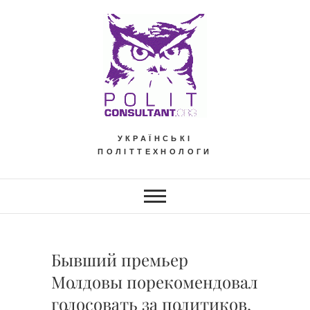
Skip
to
content
УКРАЇНСЬКІ
ПОЛІТТЕХНОЛОГИ
Бывший премьер
Молдовы порекомендовал
голосовать за политиков,