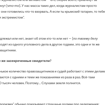
нут [
что-то
]. У нас масса таких дел, когда журналистам просто
они готовились что-то взорвать. А если ты крымский татарин, то тебе
м экстремистом”.
лежал или нет, знает об этом кто-то или нет — [
по твоему делу
одят из одного уголовного дела в другое годами, это одни и те же
защитники.
те же засекреченные свидетели?
нькое количество правозащитников и судей работают с этими делам
ются с одними и теми же показаниями из раза в раз. Всё-таки
00 тысяч человек. Поэтому… Слухами земля полнится.
терроризма” обычно показывают страшные ролики про задержания: