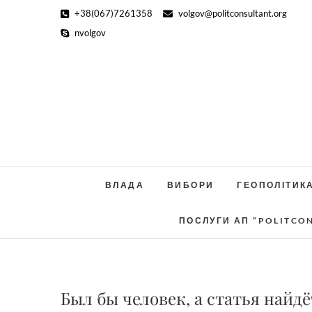
Skip
+38(067)7261358
volgov@politconsultant.org
to
nvolgov
content
ВЛАДА
ВИБОРИ
ГЕОПОЛІТИК
ПОСЛУГИ АП “POLITCO
Был бы человек, а статья найд