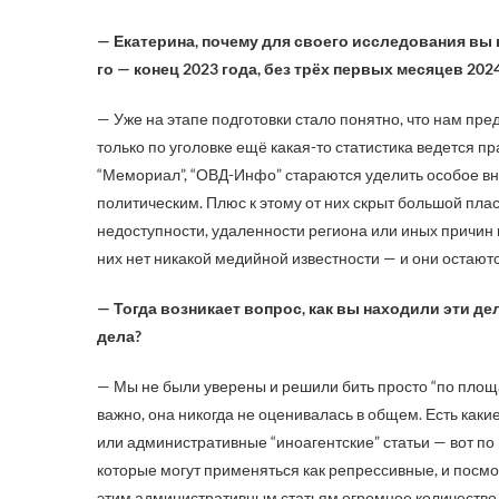
— Екатерина, почему для своего исследования вы
го — конец 2023 года, без трёх первых месяцев 202
— Уже на этапе подготовки стало понятно, что нам пр
только по уголовке ещё какая-то статистика ведется п
“Мемориал”, “ОВД-Инфо” стараются уделить особое вни
политическим. Плюс к этому от них скрыт большой пласт
недоступности, удаленности региона или иных причин
них нет никакой медийной известности — и они остаютс
— Тогда возникает вопрос, как вы находили эти де
дела?
— Мы не были уверены и решили бить просто “по площ
важно, она никогда не оценивалась в общем. Есть каки
или административные “иноагентские” статьи — вот по 
которые могут применяться как репрессивные, и посмот
этим административным статьям огромное количество