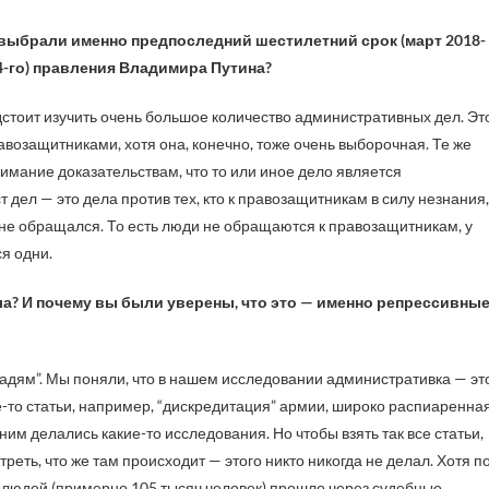
 выбрали именно предпоследний шестилетний срок (март 2018-
4-го​) правления Владимира Путина?
едстоит изучить очень большое количество административных дел. Эт
равозащитниками, хотя она, конечно, тоже очень выборочная. Те же
мание доказательствам, что то или иное дело является
 дел — это дела против тех, кто к правозащитникам в силу незнания,
 не обращался. То есть люди не обращаются к правозащитникам, у
я одни.
ла? И почему вы были уверены, что это —
именно репрессивны
адям”. Мы поняли, что в нашем исследовании административка — эт
е-то статьи, например, “дискредитация” армии, широко распиаренная
ним делались какие-то исследования. Но чтобы взять так все статьи,
реть, что же там происходит — этого никто никогда не делал. Хотя п
 людей (примерно 105 тысяч человек) прошло через судебные