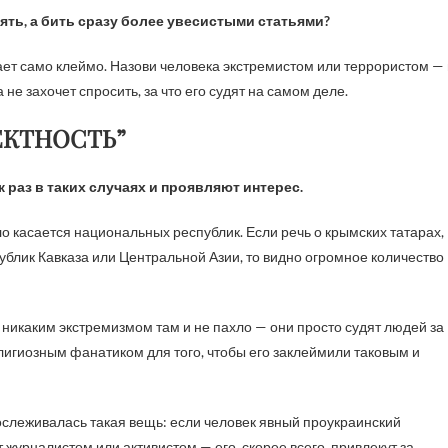
нять, а бить сразу более увесистыми статьями?
ает само клеймо. Назови человека экстремистом или террористом — 
не захочет спросить, за что его судят на самом деле.
ЕКТНОСТЬ”
раз в таких случаях и проявляют интерес.
ло касается национальных республик. Если речь о крымских татарах,
блик Кавказа или Центральной Азии, то видно огромное количество
то никаким экстремизмом там и не пахло — они просто судят людей за
лигиозным фанатиком для того, чтобы его заклеймили таковым и
рослеживалась такая вещь: если человек явный проукраинский
 журналистом или активистом — его, скорее всего, привлекут за