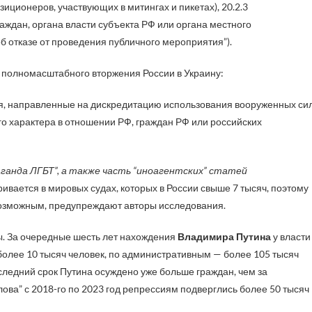
иционеров, участвующих в митингах и пикетах), 20.2.3
дан, органа власти субъекта РФ или органа местного
 отказе от проведения публичного мероприятия”).
е полномасштабного вторжения России в Украину:
ия, направленные на дискредитацию использования вооруженных си
ого характера в отношении РФ, граждан РФ или российских
аганда ЛГБТ”, а также часть “иноагентских” статей
ивается в мировых судах, которых в России свыше 7 тысяч, поэтому
возможным, предупреждают авторы исследования.
ы. За очередные шесть лет нахождения
Владимира Путина
у власти
более 10 тысяч человек, по административным — более 105 тысяч
последний срок Путина осуждено уже больше граждан, чем за
лова” с 2018-го по 2023 год репрессиям подверглись более 50 тысяч