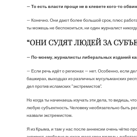
— То есть власти проще не в клевете кого-то обви
— Конечно. Они дают более большой срок, плюс работ
ты можешь не беспокоиться, ни один журналист никогда 
“ОНИ СУДЯТ ЛЮДЕЙ ЗА СУБЪ
— По-моему, журналисты либеральных изданий как 
— Если речь идёт о регионах — нет. Особенно, если де
башкирах, выходцах из различных мусульманских респу
дел против исламских “экстремистов”.
Но когда ты начинаешь изучать эти дела, то видишь, ч
любую субъектность. Человеку необязательно быть ре
назвали экстремистом.
Я из Крыма, и там у нас после аннексии очень чётко п
активист, свободно высказывает свои взгляды, работает