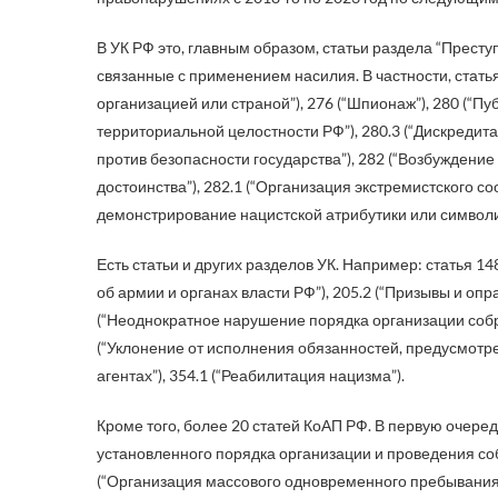
В УК РФ это, главным образом, статьи раздела “Престу
связанные с применением насилия. В частности, статья
организацией или страной”), 276 (“Шпионаж”), 280 (“П
территориальной целостности РФ”), 280.3 (“Дискредит
против безопасности государства”), 282 (“Возбуждени
достоинства”), 282.1 (“Организация экстремистского с
демонстрирование нацистской атрибутики или символи
Есть статьи и других разделов УК. Например: статья 1
об армии и органах власти РФ”), 205.2 (“Призывы и опр
(“Неоднократное нарушение порядка организации собра
(“Уклонение от исполнения обязанностей, предусмот
агентах”), 354.1 (“Реабилитация нацизма”).
Кроме того, более 20 статей КоАП РФ. В первую очере
установленного порядка организации и проведения соб
(“Организация массового одновременного пребывания