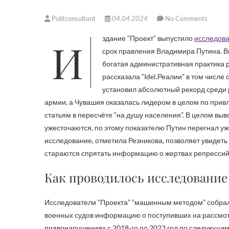
Politconsultant
04.04.2024
No Comments
Издание “Проект” выпустило
исследов
срок правления Владимира Путина. Вп
богатая административная практика 
рассказала “Idel.Реалии” в том числе 
установил абсолютный рекорд среди 
армии, а Чувашия оказалась лидером в целом по прив
статьям в пересчёте “на душу населения”. В целом вы
ужесточаются, по этому показателю Путин перегнал у
исследование, отметила Резникова, позволяет увидеть 
стараются спрятать информацию о жертвах репрессий
Как проводилось исследование
Исследователи “Проекта” “машинным методом” собрал
военных судов информацию о поступивших на рассмот
правонарушениях с 2018-го по 2023 год по следующим 