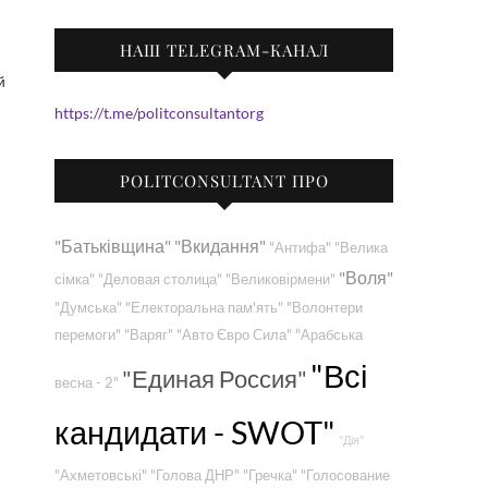
НАШ TELEGRAM-КАНАЛ
й
https://t.me/politconsultantorg
POLITCONSULTANT ПРО
"Батьківщина"
"Вкидання"
"Антифа"
"Велика
"Воля"
сімка"
"Деловая столица"
"Великовірмени"
"Думська"
"Електоральна пам'ять"
"Волонтери
перемоги"
"Варяг"
"Авто Євро Сила"
"Арабська
"Всі
"Единая Россия"
весна - 2"
кандидати - SWOT"
"Дія"
"Ахметовські"
"Голова ДНР"
"Гречка"
"Голосование