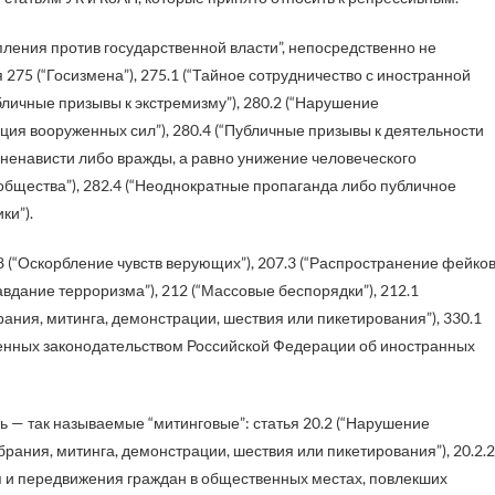
пления против государственной власти”, непосредственно не
 275 (“Госизмена”), 275.1 (“Тайное сотрудничество с иностранной
убличные призывы к экстремизму”), 280.2 (“Нарушение
ация вооруженных сил”), 280.4 (“Публичные призывы к деятельности
е ненависти либо вражды, а равно унижение человеческого
ообщества”), 282.4 (“Неоднократные пропаганда либо публичное
ки”).
48 (“Оскорбление чувств верующих”), 207.3 (“Распространение фейко
авдание терроризма”), 212 (“Массовые беспорядки”), 212.1
ния, митинга, демонстрации, шествия или пикетирования”), 330.1
ренных законодательством Российской Федерации об иностранных
дь — так называемые “митинговые”: статья 20.2 (“Нарушение
рания, митинга, демонстрации, шествия или пикетирования”), 20.2.2
 и передвижения граждан в общественных местах, повлекших