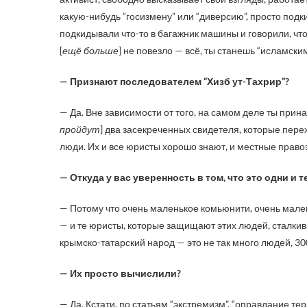
какую-нибудь “госизмену” или “диверсию”, просто подки
подкидывали что-то в багажник машины и говорили, что 
[
ещё больше
] не повезло — всё, ты станешь “исламски
— Признают последователем “Хизб ут-Тахрир”?
— Да. Вне зависимости от того, на самом деле ты принад
пройдут
] два засекреченных свидетеля, которые перех
люди. Их и все юристы хорошо знают, и местные право
— Откуда у вас уверенность в том, что это одни и 
— Потому что очень маленькое комьюнити, очень мале
— и те юристы, которые защищают этих людей, сталкива
крымско-татарский народ — это не так много людей, 3
— Их просто вычислили?
— Да. Кстати, по статьям “экстремизм”, “оправдание 