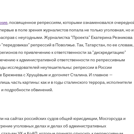
ание
, посвященное репрессиям, которыми ознаменовался очередно
ервые в поле зрения журналистов попала не только уголовная, но и
расправ с неугодными. Журналистка “Проекта” Екатерина Резникова
о “передовиках” репрессий в Поволжье. Так, Татарстан, по ее словам,
регионов по привлечению к ответственности за “дискредитацию”
лечению к административной ответственности по репрессивным
воды исследователей неутешительны: репрессии в России
же Брежнева с Хрущёвым и догоняет Сталина. И главное —
лишь часть картины: как и в годы сталинского террора, исполнители
 и подробности обвинений.
и на сайтах российских судов общей юрисдикции, Мосгорсуда и
рение уголовных делах и делах об административных
статьям УК и КоАП, которые принято относить к репрессивным.