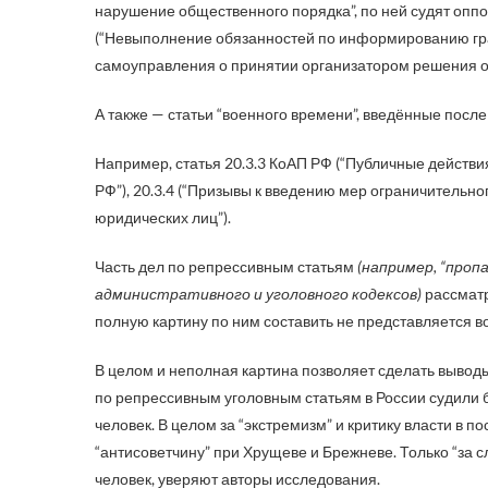
нарушение общественного порядка”, по ней судят оппоз
(“Невыполнение обязанностей по информированию граж
самоуправления о принятии организатором решения об
А также — статьи “военного времени”, введённые посл
Например, статья 20.3.3 КоАП РФ (“Публичные действ
РФ”), 20.3.4 (“Призывы к введению мер ограничительн
юридических лиц”).
Часть дел по репрессивным статьям
(например, “проп
административного и уголовного кодексов)
рассматр
полную картину по ним составить не представляется 
В целом и неполная картина позволяет сделать вывод
по репрессивным уголовным статьям в России судили 
человек. В целом за “экстремизм” и критику власти в 
“антисоветчину” при Хрущеве и Брежневе. Только “за с
человек, уверяют авторы исследования.