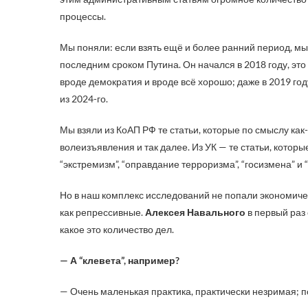
процессы.
Мы поняли: если взять ещё и более ранний период, мы
последним сроком Путина. Он начался в 2018 году, это
вроде демократия и вроде всё хорошо; даже в 2019 году
из 2024-го.
Мы взяли из КоАП РФ те статьи, которые по смыслу как
волеизъявления и так далее. Из УК — те статьи, котор
“экстремизм”, “оправдание терроризма”, “госизмена” и
Но в наш комплекс исследований не попали экономичес
как репрессивные.
Алексея Навального
в первый раз
какое это количество дел.
— А “клевета”, например?
— Очень маленькая практика, практически незримая; п