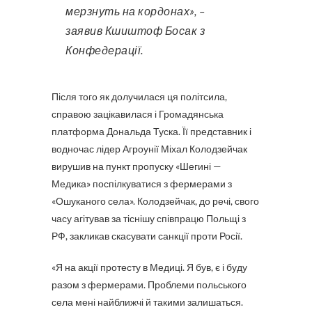
мерзнуть на кордонах», –
заявив Кшиштоф Босак з
Конфедерації.
Після того як долучилася ця політсила,
справою зацікавилася і Громадянська
платформа Дональда Туска. Її представник і
водночас лідер Агроунії Міхал Колодзейчак
вирушив на пункт пропуску «Шегині —
Медика» поспілкуватися з фермерами з
«Ошуканого села». Колодзейчак, до речі, свого
часу агітував за тіснішу співпрацю Польщі з
РФ, закликав скасувати санкції проти Росії.
«Я на акції протесту в Медиці. Я був, є і буду
разом з фермерами. Проблеми польського
села мені найближчі й такими залишаться.