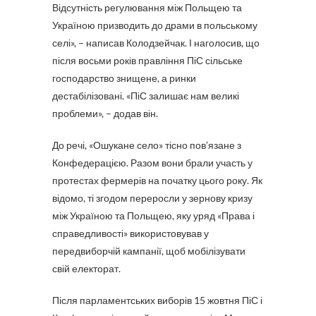
Відсутність регулювання між Польщею та
Україною призводить до драми в польському
селі», – написав Колодзейчак. І наголосив, що
після восьми років правління ПіС сільське
господарство знищене, а ринки
дестабілізовані. «ПіС залишає нам великі
проблеми», – додав він.
До речі, «Ошукане село» тісно пов’язане з
Конфедерацією. Разом вони брали участь у
протестах фермерів на початку цього року. Як
відомо, ті згодом переросли у зернову кризу
між Україною та Польщею, яку уряд «Права і
справедливості» використовував у
передвиборчій кампанії, щоб мобілізувати
свій електорат.
Після парламентських виборів 15 жовтня ПіС і