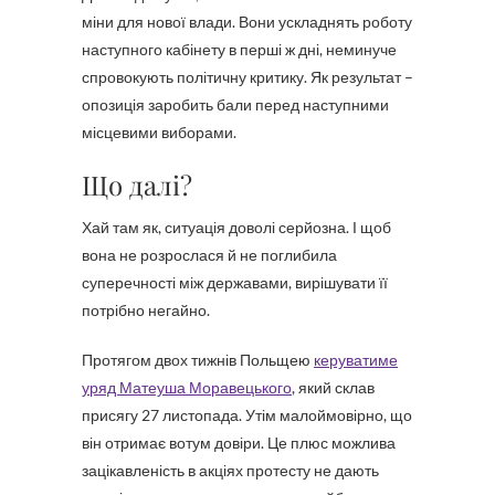
міни для нової влади. Вони ускладнять роботу
наступного кабінету в перші ж дні, неминуче
спровокують політичну критику. Як результат –
опозиція заробить бали перед наступними
місцевими виборами.
Що далі?
Хай там як, ситуація доволі серйозна. І щоб
вона не розрослася й не поглибила
суперечності між державами, вирішувати її
потрібно негайно.
Протягом двох тижнів Польщею
керуватиме
уряд Матеуша Моравецького
, який склав
присягу 27 листопада. Утім малоймовірно, що
він отримає вотум довіри. Це плюс можлива
зацікавленість в акціях протесту не дають