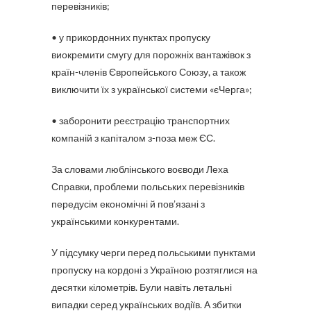
перевізників;
• у прикордонних пунктах пропуску
виокремити смугу для порожніх вантажівок з
країн-членів Європейського Союзу, а також
виключити їх з української системи «єЧерга»;
• заборонити реєстрацію транспортних
компаній з капіталом з-поза меж ЄС.
За словами люблінського воєводи Леха
Справки, проблеми польських перевізників
передусім економічні й пов’язані з
українськими конкурентами.
У підсумку черги перед польськими пунктами
пропуску на кордоні з Україною розтяглися на
десятки кілометрів. Були навіть летальні
випадки серед українських водіїв. А збитки