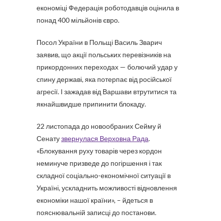
економіці Федерація роботодавців оцінила в
понад 400 мільйонів євро.
Посол України в Польщі Василь Зварич
заявив, що акції польських перевізників на
прикордонних переходах — болючий удар у
спину державі, яка потерпає від російської
агресії. І зажадав від Варшави втрутитися та
якнайшвидше припинити блокаду.
22 листопада до новообраних Сейму й
Сенату
звернулася Верховна Рада
.
«Блокування руху товарів через кордон
неминуче призведе до погіршення і так
складної соціально-економічної ситуації в
Україні, ускладнить можливості відновлення
економіки нашої країни», – йдеться в
пояснювальній записці до постанови.