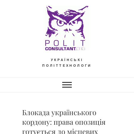
Skip
to
content
УКРАЇНСЬКІ
ПОЛІТТЕХНОЛОГИ
Блокада українського
кордону: права опозиція
готується до місцевих