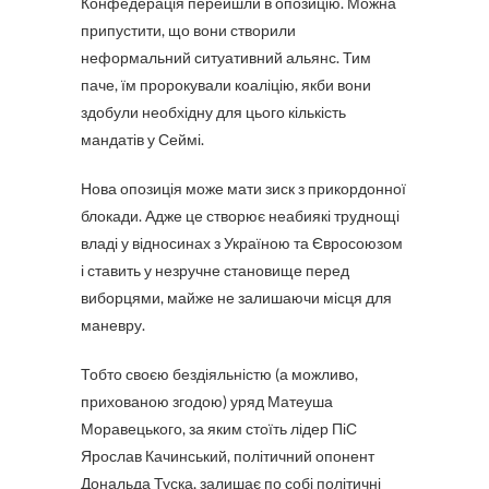
Конфедерація перейшли в опозицію. Можна
припустити, що вони створили
неформальний ситуативний альянс. Тим
паче, їм пророкували коаліцію, якби вони
здобули необхідну для цього кількість
мандатів у Сеймі.
Нова опозиція може мати зиск з прикордонної
блокади. Адже це створює неабиякі труднощі
владі у відносинах з Україною та Євросоюзом
і ставить у незручне становище перед
виборцями, майже не залишаючи місця для
маневру.
Тобто своєю бездіяльністю (а можливо,
прихованою згодою) уряд Матеуша
Моравецького, за яким стоїть лідер ПіС
Ярослав Качинський, політичний опонент
Дональда Туска, залишає по собі політичні