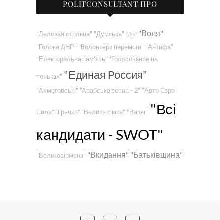
POLITCONSULTANT ПРО
"Воля"
"Деловая столица"
"Думська"
"Дія"
"Голова ДНР"
"Волонтери перемоги"
"Антифа"
"Електоральна пам'ять"
"Голосование на
"Единая Россия"
пеньках"
"Ахметовські"
"Арабська весна - 2"
"Авто Євро
"Всі
Сила"
"Гречка"
"Велика сімка"
"Варяг"
кандидати - SWOT"
"Вкидання"
"Батьківщина"
"Великовірмени"