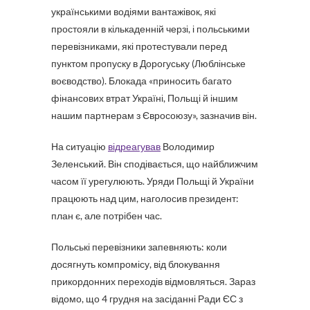
українськими водіями вантажівок, які
простояли в кількаденній черзі, і польськими
перевізниками, які протестували перед
пунктом пропуску в Дорогуську (Люблінське
воєводство). Блокада «приносить багато
фінансових втрат Україні, Польщі й іншим
нашим партнерам з Євросоюзу», зазначив він.
На ситуацію
відреагував
Володимир
Зеленський. Він сподівається, що найближчим
часом її урегулюють. Уряди Польщі й України
працюють над цим, наголосив президент:
план є, але потрібен час.
Польські перевізники запевняють: коли
досягнуть компромісу, від блокування
прикордонних переходів відмовляться. Зараз
відомо, що 4 грудня на засіданні Ради ЄС з