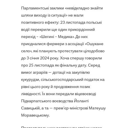
Парламентські заклики «невідкладно знайти
шляхи виходу із ситуації» не мали
позитивного ефекту: 23 листопада польські
водії перекрили ще один прикордонний
перехід – «Шегині – Медика». До них
приєдналися фермери з асоціації «Ошукане
село», які планують протестувати цілодобово
до 3 січня 2024 року. Хоча спершу говорили
про 25 листопада як фінальну дату. Серед
вимог аграріїв — дотації на закупівлю
кукурудзи, сільськогосподарський податок на
рівні цього року й продовження позик
ліквідності. Їх вони передали віцевоєводі
Підкарпатського воєводства Йоланті
Савицькій, а та — прем’єр-міністрові Матеушу
Моравецькому.
Протестувальники розтягнули стрічку через