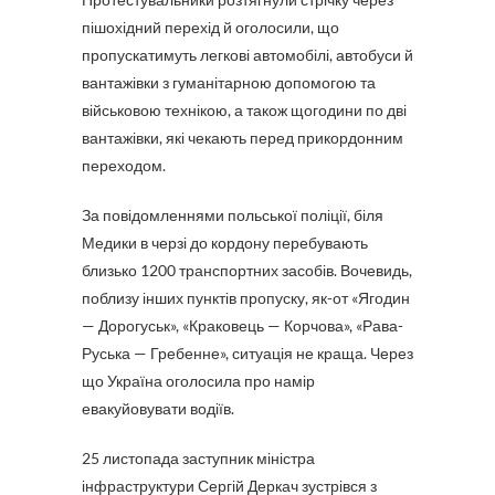
пішохідний перехід й оголосили, що
пропускатимуть легкові автомобілі, автобуси й
вантажівки з гуманітарною допомогою та
військовою технікою, а також щогодини по дві
вантажівки, які чекають перед прикордонним
переходом.
За повідомленнями польської поліції, біля
Медики в черзі до кордону перебувають
близько 1200 транспортних засобів. Вочевидь,
поблизу інших пунктів пропуску, як-от «Ягодин
— Дорогуськ», «Краковець — Корчова», «Рава-
Руська — Гребенне», ситуація не краща. Через
що Україна оголосила про намір
евакуйовувати водіїв.
25 листопада заступник міністра
інфраструктури Сергій Деркач зустрівся з