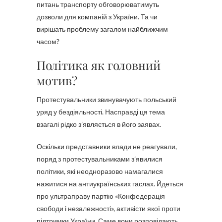
питань транспорту обговорюватимуть
дозволи для компаній з України. Та чи
вирішать проблему загалом найближчим
часом?
Політика як головний
мотив?
Протестувальники звинувачують польський
уряд у бездіяльності. Насправді ця тема
взагалі рідко з’являється в його заявах.
Оскільки представники влади не реагували,
поряд з протестувальниками з’явилися
політики, які неодноразово намагалися
нажитися на антиукраїнських гаслах. Йдеться
про ультраправу партію «Конфедерація
свободи і незалежності», активісти якої проти
підтримки України. Саме вони розповідають