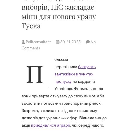
виборів, ПіС закладає
міни для нового уряду
Туска
Politconsultant
30.11.2023
No
Comments
Польські
перевізники
блокують
вантажівки в пунктах
пропуску
на кордоні з
Україною. Формально так
вони привертають увагу до своїх вимог, аби
захистити польський транспортний ринок.
Зокрема, закликають відновити систему
дозволів для українських фур. Віднедавна до
акції
приєдналися аграрії
, які, серед іншого,