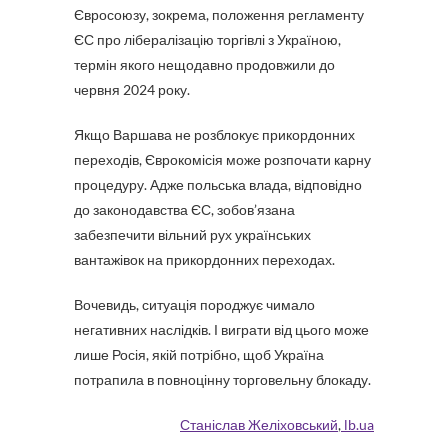
Євросоюзу, зокрема, положення регламенту
ЄС про лібералізацію торгівлі з Україною,
термін якого нещодавно продовжили до
червня 2024 року.
Якщо Варшава не розблокує прикордонних
переходів, Єврокомісія може розпочати карну
процедуру. Адже польська влада, відповідно
до законодавства ЄС, зобов’язана
забезпечити вільний рух українських
вантажівок на прикордонних переходах.
Вочевидь, ситуація породжує чимало
негативних наслідків. І виграти від цього може
лише Росія, якій потрібно, щоб Україна
потрапила в повноцінну торговельну блокаду.
Станіслав Желіховський
,
lb.ua