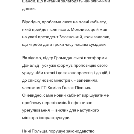
шансів, що питання залагодять найближчими
днями.
Вірогідно, проблема ляже на плечі кабінету,
який прийде після нього. Можливо, це й мав
на увазі президент Зеленський, коли заявляв,
що «треба дати трохи часу нашим сусідам».
Як відомо, лідер Громадянської платформи
Дональд Туск уже формує пропозицію свого
уряду. «Ми готові і до законопроєктів, і до дій, і
до списку нових міністрів», – запевнила
членкиня ГП Каміла Ґасюк-Піхович.
Очевидно, саме новий кабінет вирішуватиме
проблему перевізників. Її ефективне
урегулювання — виклик для наступного
міністра інфраструктури.
Нині Польща порушує законодавство