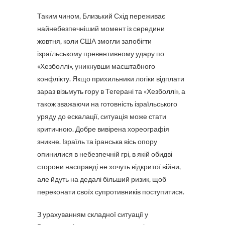
Таким чином, Близький Схід переживає
найнебезпечніший момент із середини
жовтня, коли США змогли запобігти
ізраїльському превентивному удару по
«Хезболлі», уникнувши масштабного
конфлікту. Якщо прихильники логіки відплати
зараз візьмуть гору в Тегерані та «Хезболлі», а
також зважаючи на готовність ізраїльського
уряду до ескалації, ситуація може стати
критичною. Добре вивірена хореографія
зникне. Ізраїль та іранська вісь опору
опинилися в небезпечній грі, в якій обидві
сторони насправді не хочуть відкритої війни,
але йдуть на дедалі більший ризик, щоб
переконати своїх супротивників поступитися.
З урахуванням складної ситуації у