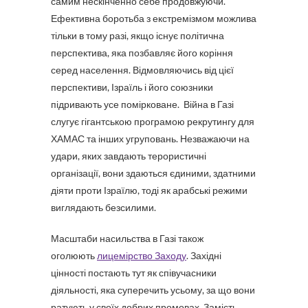
самим нескінченно себе продовжуючи.
Ефективна боротьба з екстремізмом можлива
тільки в тому разі, якщо існує політична
перспектива, яка позбавляє його коріння
серед населення. Відмовляючись від цієї
перспективи, Ізраїль і його союзники
підривають усе помірковане. Війна в Газі
слугує гігантською програмою рекрутингу для
ХАМАС та інших угруповань. Незважаючи на
удари, яких завдають терористичні
організації, вони здаються єдиними, здатними
діяти проти Ізраїлю, тоді як арабські режими
виглядають безсилими.
Масштаби насильства в Газі також
оголюють
лицемірство Заходу
. Західні
цінності постають тут як співучасники
діяльності, яка суперечить усьому, за що вони
ратують у своїх добрих промовах. Замість