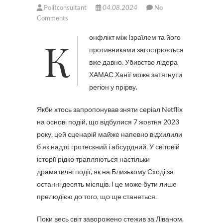
Politconsultant
04.08.2024
No
Comments
Конфлікт між Ізраїлем та його
противниками загострюється
вже давно. Убивство лідера
ХАМАС Ханії може затягнути
регіон у прірву.
Якби хтось запропонував зняти серіал Netflix
на основі подій, що відбулися 7 жовтня 2023
року, цей сценарій майже напевно відхилили
б як надто гротескний і абсурдний. У світовій
історії рідко трапляються настільки
драматичні події, як на Близькому Сході за
останні десять місяців. І це може бути лише
прелюдією до того, що ще станеться.
Поки весь світ заворожено стежив за Ліваном,