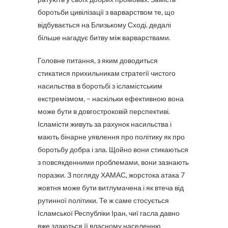
боротьби цивілізації з варварством те, що
відбувається на Близькому Сході, дедалі
більше нагадує битву між варварствами.
Головне питання, з яким доводиться
стикатися прихильникам стратегії чистого
насильства в боротьбі з ісламістським
екстремізмом, – наскільки ефективною вона
може бути в довгостроковій перспективі.
Ісламісти живуть за рахунок насильства і
мають бінарне уявлення про політику як про
боротьбу добра і зла. Щойно вони стикаються
з повсякденними проблемами, вони зазнають
поразки. З погляду ХАМАС, жорстока атака 7
жовтня може бути витлумачена і як втеча від
рутинної політики. Те ж саме стосується
Ісламської Республіки Іран, чиї гасла давно
вже здаються її власному населенню