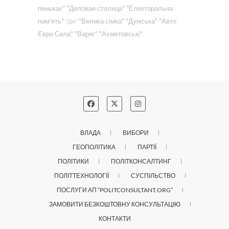
пеньках"
"Деловая столица"
"Електоральна
пам'ять"
"Велика сімка"
"Думська"
"Авто
"Дія"
Євро Сила"
"Варяг"
"Ахметовські"
ВЛАДА
ВИБОРИ
ГЕОПОЛІТИКА
ПАРТІЇ
ПОЛІТИКИ
ПОЛІТКОНСАЛТИНГ
ПОЛІТТЕХНОЛОГІЇ
СУСПІЛЬСТВО
ПОСЛУГИ АП “POLITCONSULTANT.ORG”
ЗАМОВИТИ БЕЗКОШТОВНУ КОНСУЛЬТАЦІЮ
КОНТАКТИ