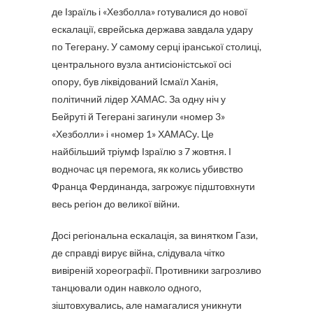
де Ізраїль і «Хезболла» готувалися до нової
ескалації, єврейська держава завдала удару
по Тегерану. У самому серці іранської столиці,
центрального вузла антисіоністської осі
опору, був ліквідований Ісмаїл Ханія,
політичний лідер ХАМАС. За одну ніч у
Бейруті й Тегерані загинули «номер 3»
«Хезболли» і «номер 1» ХАМАСу. Це
найбільший тріумф Ізраїлю з 7 жовтня. І
водночас ця перемога, як колись убивство
Франца Фердинанда, загрожує підштовхнути
весь регіон до великої війни.
Досі регіональна ескалація, за винятком Гази,
де справді вирує війна, слідувала чітко
вивіреній хореографії. Противники загрозливо
танцювали один навколо одного,
зіштовхувались, але намагалися уникнути