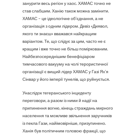
занурити весь регіон у хаос. ХАМАС точно не
став слабшим. Ханію також можна замінити.
ХАМАС – це ідеологічне об’єднання, а не
організація з одним лідером. Девіз «Диявол,
якого ти знаєш» вважався найкращим
варіантом. Те, що слідує за цим, часто не є
кращим і вже точно не більш поміркованим.
Найбезпосереднішим бенефіціаром
тимчасового вакууму на чолі терористичної
організації є вищий лідер ХАМАС у Газі Ях’я
Сінвар у його імперії тунелів, що руйнується.
Унаслідок тегеранського інциденту
переговори, а разом із ними й надії на
припинення вогню, кінець страждань мирного
населення та можливе звільнення заручників
із пекла Гази, найімовірніше, призупинено.
Ханія був політичним головою фракції, що