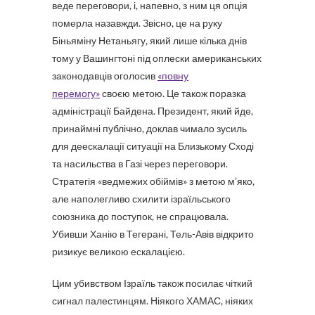
веде переговори, і, напевно, з ним ця опція
померла назавжди. Звісно, це на руку
Біньяміну Нетаньягу, який лише кілька днів
тому у Вашингтоні під оплески американських
законодавців оголосив
«повну
перемогу»
своєю метою. Це також поразка
адміністрації Байдена. Президент, який йде,
принаймні публічно, доклав чимало зусиль
для деескалації ситуації на Близькому Сході
та насильства в Газі через переговори.
Стратегія «ведмежих обіймів» з метою м’яко,
але наполегливо схилити ізраїльського
союзника до поступок, не спрацювала.
Убивши Ханію в Тегерані, Тель-Авів відкрито
ризикує великою ескалацією.
Цим убивством Ізраїль також посилає чіткий
сигнал палестинцям. Ніякого ХАМАС, ніяких