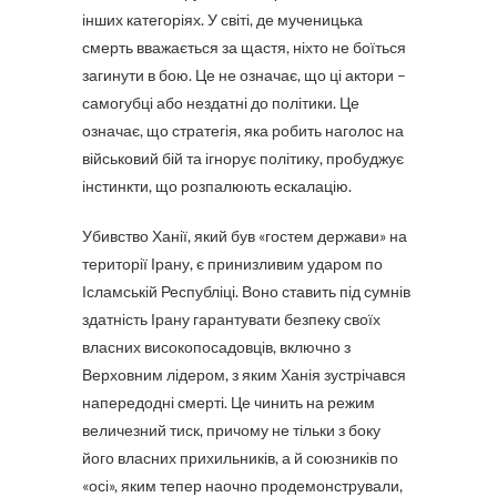
інших категоріях. У світі, де мученицька
смерть вважається за щастя, ніхто не боїться
загинути в бою. Це не означає, що ці актори –
самогубці або нездатні до політики. Це
означає, що стратегія, яка робить наголос на
військовий бій та ігнорує політику, пробуджує
інстинкти, що розпалюють ескалацію.
Убивство Ханії, який був «гостем держави» на
території Ірану, є принизливим ударом по
Ісламській Республіці. Воно ставить під сумнів
здатність Ірану гарантувати безпеку своїх
власних високопосадовців, включно з
Верховним лідером, з яким Ханія зустрічався
напередодні смерті. Це чинить на режим
величезний тиск, причому не тільки з боку
його власних прихильників, а й союзників по
«осі», яким тепер наочно продемонстрували,