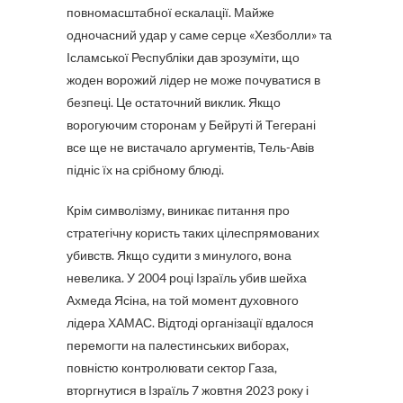
повномасштабної ескалації. Майже
одночасний удар у саме серце «Хезболли» та
Ісламської Республіки дав зрозуміти, що
жоден ворожий лідер не може почуватися в
безпеці. Це остаточний виклик. Якщо
ворогуючим сторонам у Бейруті й Тегерані
все ще не вистачало аргументів, Тель-Авів
підніс їх на срібному блюді.
Крім символізму, виникає питання про
стратегічну користь таких цілеспрямованих
убивств. Якщо судити з минулого, вона
невелика. У 2004 році Ізраїль убив шейха
Ахмеда Ясіна, на той момент духовного
лідера ХАМАС. Відтоді організації вдалося
перемогти на палестинських виборах,
повністю контролювати сектор Газа,
вторгнутися в Ізраїль 7 жовтня 2023 року і