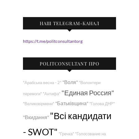
НАШ TELEGRAM-КАНАЛ
https://t.me/politconsultantorg
POLITCONSULTANT ПРО
"Воля"
"Арабська весна - 2"
"Волонтери
"Единая Россия"
перемоги"
"Антифа"
"Батьківщина"
"Великовірмени"
"Голова ДНР"
"Всі кандидати
"Вкидання"
- SWOT"
"Гречка"
"Голосование на