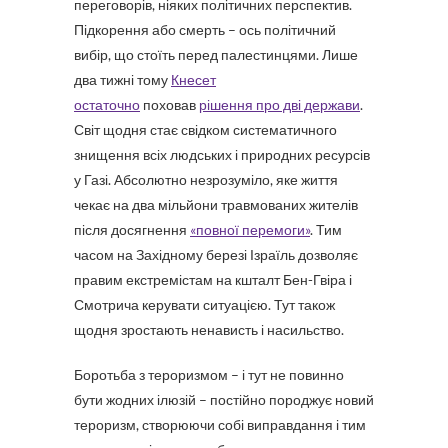
переговорів, ніяких політичних перспектив.
Підкорення або смерть – ось політичний
вибір, що стоїть перед палестинцями. Лише
два тижні тому
Кнесет
остаточно
поховав
рішення про дві держави
.
Світ щодня стає свідком систематичного
знищення всіх людських і природних ресурсів
у Газі. Абсолютно незрозуміло, яке життя
чекає на два мільйони травмованих жителів
після досягнення
«повної перемоги»
. Тим
часом на Західному березі Ізраїль дозволяє
правим екстремістам на кшталт Бен-Гвіра і
Смотрича керувати ситуацією. Тут також
щодня зростають ненависть і насильство.
Боротьба з тероризмом – і тут не повинно
бути жодних ілюзій – постійно породжує новий
тероризм, створюючи собі виправдання і тим