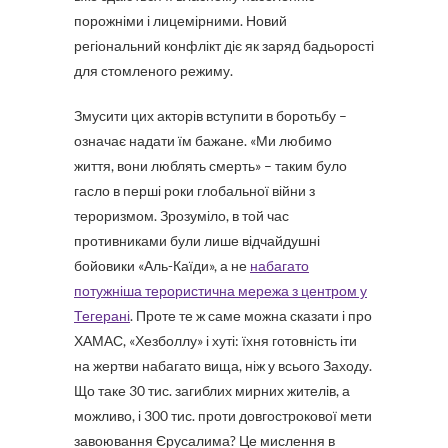
порожніми і лицемірними. Новий
регіональний конфлікт діє як заряд бадьорості
для стомленого режиму.
Змусити цих акторів вступити в боротьбу –
означає надати їм бажане. «Ми любимо
життя, вони люблять смерть» – таким було
гасло в перші роки глобальної війни з
тероризмом. Зрозуміло, в той час
противниками були лише відчайдушні
бойовики «Аль-Каїди», а не
набагато
потужніша терористична мережа з центром у
Тегерані
. Проте те ж саме можна сказати і про
ХАМАС, «Хезболлу» і хуті: їхня готовність іти
на жертви набагато вища, ніж у всього Заходу.
Що таке 30 тис. загиблих мирних жителів, а
можливо, і 300 тис. проти довгострокової мети
завоювання Єрусалима? Це мислення в