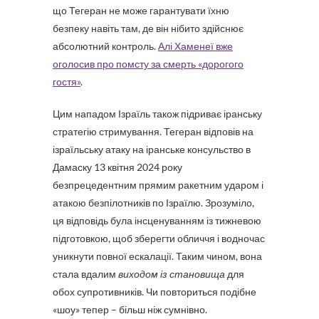
що Тегеран не може гарантувати їхню
безпеку навіть там, де він нібито здійснює
абсолютний контроль.
Алі Хаменеї вже
оголосив про помсту за смерть «дорогого
гостя»
.
Цим нападом Ізраїль також підриває іранську
стратегію стримування. Тегеран відповів на
ізраїльську атаку на іранське консульство в
Дамаску 13 квітня 2024 року
безпрецедентним прямим ракетним ударом і
атакою безпілотників по Ізраїлю. Зрозуміло,
ця відповідь була інсценуванням із тижневою
підготовкою, щоб зберегти обличчя і водночас
уникнути повної ескалації. Таким чином, вона
стала вдалим
виходом із становища
для
обох супротивників. Чи повториться подібне
«шоу» тепер – більш ніж сумнівно.