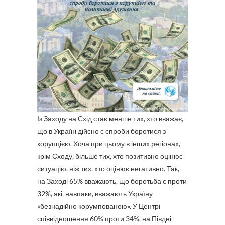
Із Заходу на Схід стає менше тих, хто вважає,
що в Україні дійсно є спроби боротися з
корупцією. Хоча при цьому в інших регіонах,
крім Сходу, більше тих, хто позитивно оцінює
ситуацію, ніж тих, хто оцінює негативно. Так,
на Заході 65% вважають, що боротьба є проти
32%, які, навпаки, вважають Україну
«безнадійно корумпованою». У Центрі
співвідношення 60% проти 34%, на Півдні –