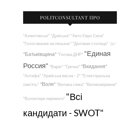
POLITCONSULTANT ПРО
"Ахметовські"
"Думська"
"Авто Євро Сила"
"Голосование на пеньках"
"Деловая столица"
"Дія"
"Единая
"Батьківщина"
"Голова ДНР"
Россия"
"Вкидання"
"Варяг"
"Гречка"
"Антифа"
"Арабська весна - 2"
"Електоральна
"Воля"
пам'ять"
"Велика сімка"
"Великовірмени"
"Всі
"Волонтери перемоги"
кандидати - SWOT"