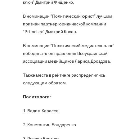
ключ” Дмитрий Фищенко.
В номинации “Политический юрист” лучшим
признан партнер юридической компании
“PrimeLex” Дмитрий Кохан.
В номинации “Политический медиатехнолог”
победила член правления Всеукраинской
ассоциации медийщиков Лариса Дроздова.
Также места в рейтинге распределились
следующим образом.
Политологи:
1. Вадим Карасев.
2. Константин Бондаренко.
3. Руслан Бортник.