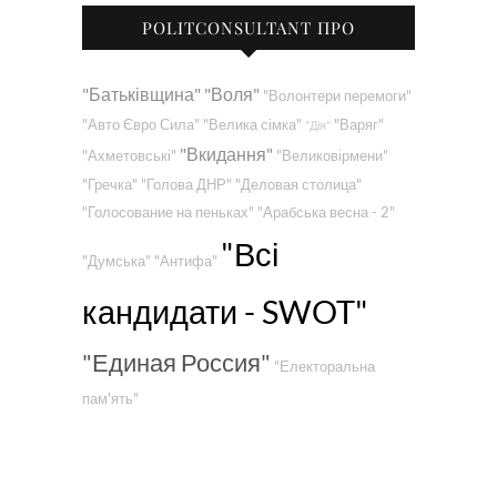
POLITCONSULTANT ПРО
"Батьківщина"
"Воля"
"Волонтери перемоги"
"Авто Євро Сила"
"Велика сімка"
"Варяг"
"Дія"
"Вкидання"
"Ахметовські"
"Великовірмени"
"Гречка"
"Голова ДНР"
"Деловая столица"
"Голосование на пеньках"
"Арабська весна - 2"
"Всі
"Думська"
"Антифа"
кандидати - SWOT"
"Единая Россия"
"Електоральна
пам'ять"