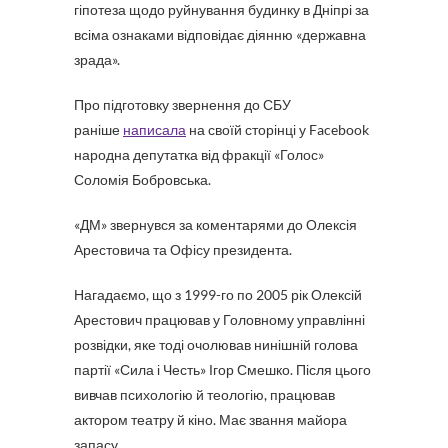
гіпотеза щодо руйнування будинку в Дніпрі за
всіма ознаками відповідає діянню «державна
зрада».
Про підготовку звернення до СБУ
раніше
написала
на своїй сторінці у Facebook
народна депутатка від фракції «Голос»
Соломія Бобровська.
«ДМ» звернувся за коментарями до Олексія
Арестовича та Офісу президента.
Нагадаємо, що з 1999-го по 2005 рік Олексій
Арестович працював у Головному управлінні
розвідки, яке тоді очолював нинішній голова
партії «Сила і Честь» Ігор Смешко. Після цього
вивчав психологію й теологію, працював
актором театру й кіно. Має звання майора
запасу.