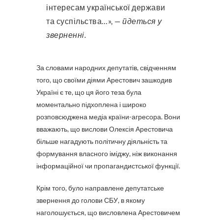
інтересам української держави
та суспільства…»,
— йдеться у
зверненні.
За словами народних депутатів, свідченням
того, що своїми діями Арестович зашкодив
Україні є те, що ця його теза була
моментально підхоплена і широко
розповсюджена медіа країни-агресора. Вони
вважають, що вислови Олексія Арестовича
більше нагадують політичну діяльність та
формування власного іміджу, ніж виконання
інформаційної чи пропагандистської функції.
Крім того, було направлене депутатське
звернення до голови СБУ, в якому
наголошується, що висловлена Арестовичем