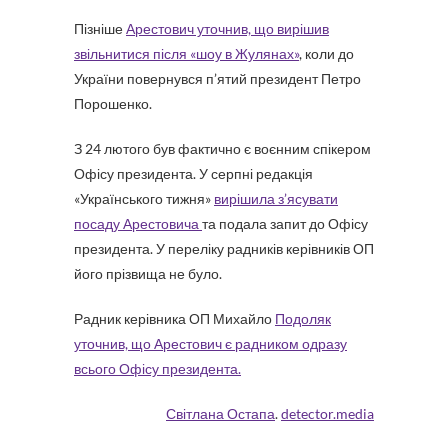
Пізніше
Арестович уточнив, що вирішив
звільнитися після «шоу в Жулянах»
, коли до
України повернувся п’ятий президент Петро
Порошенко.
З 24 лютого був фактично є воєнним спікером
Офісу президента. У серпні редакція
«Українського тижня»
вирішила з’ясувати
посаду Арестовича
та подала запит до Офісу
президента. У переліку радників керівників ОП
його прізвища не було.
Радник керівника ОП Михайло
Подоляк
уточнив, що Арестович є радником одразу
всього Офісу президента.
Світлана Остапа
.
detector.media