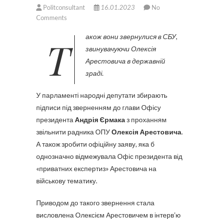
Politconsultant
16.01.2023
No
Comments
Також вони звернулися в СБУ,
звинувачуючи Олексія
Арестовича в державній
зраді.
У парламенті народні депутати збирають
підписи під зверненням до глави Офісу
президента
Андрія Єрмака
з проханням
звільнити радника ОПУ
Олексія Арестовича
.
А також зробити офіційну заяву, яка б
однозначно відмежувала Офіс президента від
«приватних експертиз» Арестовича на
військову тематику.
Приводом до такого звернення стала
висловлена Олексієм Арестовичем в інтерв’ю