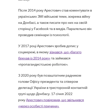
Після 2014 року Арестович став коментувати в
українських ЗМІ військові теми, зокрема війну
на Донбасі, а також писати про них на своїй
сторінці у Facebook та в медіа. Паралельно він
проводив семінари із психології.
У 2017 році Арестович зробив допис у
соцмережі, в якому
зізнався, що «багато
брехав із 2014 року»
та займався
«пропагандистською роботою».
З 2020 року був позаштатним радником
голови Офісу президента та спікером
делегації України в тристоронній контактній
групі щодо Донбасу. 17 січня 2022
року
Арестович повідомив, що звільнився
«через особисті причини».