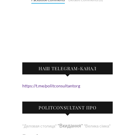
НАШ TELEGRAM-КАНАЛ
https://t.me/politconsultantorg
POLITCONSULTANT ПРО
"Вкидання"
"Деловая столица"
"Велика сімка"