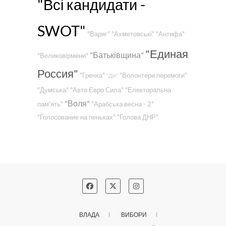
"Всі кандидати -
SWOT"
"Варяг"
"Ахметовські"
"Антифа"
"Единая
"Батьківщина"
"Великовірмени"
Россия"
"Гречка"
"Волонтери перемоги"
"Дія"
"Думська"
"Авто Євро Сила"
"Електоральна
"Воля"
пам'ять"
"Арабська весна - 2"
"Голосование на пеньках"
"Голова ДНР"
ВЛАДА
ВИБОРИ