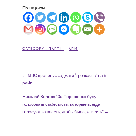
Поширити
CATEGORY :
ПАРТІЇ
АПМ
←
МВС пропонує саджати “гречкосіїв” на 6
років
Николай Волгов: “За Порошенко будут
голосовать стабилисты, которые всегда
голосуют за власть, чтобы было, как есть”
→