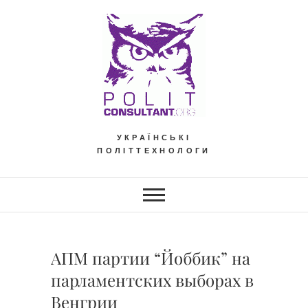
Skip
to
content
УКРАЇНСЬКІ
ПОЛІТТЕХНОЛОГИ
АПМ партии “Йоббик” на
парламентских выборах в
Венгрии