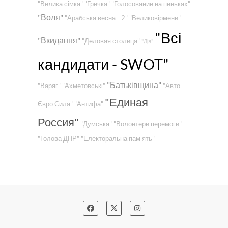
"Велика сімка"
"Гречка"
"Голосование на пеньках"
"Воля"
"Арабська весна - 2"
"Великовірмени"
"Всі
"Вкидання"
"Деловая столица"
"Дія"
кандидати - SWOT"
"Батьківщина"
"Варяг"
"Ахметовські"
"Авто
"Единая
Євро Сила"
"Антифа"
Россия"
"Думська"
"Волонтери перемоги"
"Голова ДНР"
"Електоральна пам'ять"