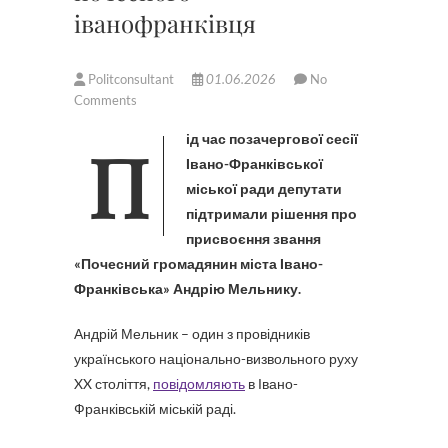
іванофранківця
Politconsultant
01.06.2026
No
Comments
Під час позачергової сесії
Івано-Франківської
міської ради депутати
підтримали рішення про
присвоєння звання
«Почесний громадянин міста Івано-
Франківська» Андрію Мельнику.
Андрій Мельник – один з провідників
українського національно-визвольного руху
XX століття,
повідомляють
в Івано-
Франківській міській раді.