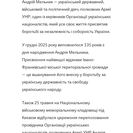
Андрій Мельник — український державний,
військовий та політичний діяч, полковник Армії
УНР, один із керівників Організації українських
націоналістів, який усе своє життя присвятив
боротьбі за незалежність і соборність України.
У грудні 2025 року виповнилося 135 років з
дня народження Андрія Мельника.
Присвоєння найвищої відзнаки Івано-
Франківської міської територіальної громади
— це вшанування його внеску у боротьбу за
українську державність та свободу
українського народу.
Також 25 травня на Національному
військовому меморіальному кладовищі під
Києвом відбулася церемонія перепоховання
провідника Організації українських
націоналістів, полковника Армії УНР Андрія