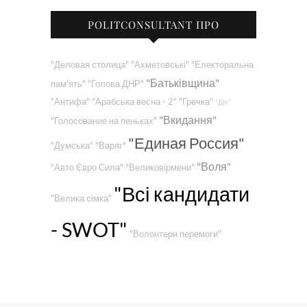
POLITCONSULTANT ПРО
"Деловая столица"
"Ахметовські"
"Електоральна
"Батьківщина"
пам'ять"
"Голова ДНР"
"Антифа"
"Арабська весна - 2"
"Гречка"
"Дія"
"Вкидання"
"Голосование на пеньках"
"Единая Россия"
"Думська"
"Варяг"
"Воля"
"Авто Євро Сила"
"Великовірмени"
"Всі кандидати
"Велика сімка"
- SWOT"
"Волонтери перемоги"