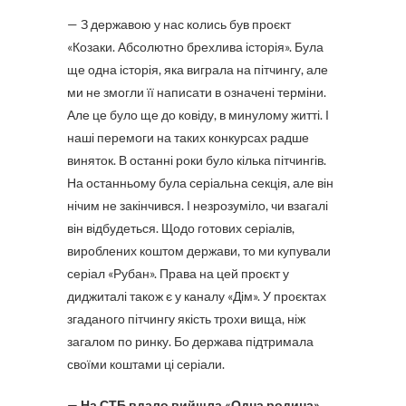
— З державою у нас колись був проєкт
«Козаки. Абсолютно брехлива історія». Була
ще одна історія, яка виграла на пітчингу, але
ми не змогли її написати в означені терміни.
Але це було ще до ковіду, в минулому житті. І
наші перемоги на таких конкурсах радше
виняток. В останні роки було кілька пітчингів.
На останньому була серіальна секція, але він
нічим не закінчився. І незрозуміло, чи взагалі
він відбудеться. Щодо готових серіалів,
вироблених коштом держави, то ми купували
серіал «Рубан». Права на цей проєкт у
диджиталі також є у каналу «Дім». У проєктах
згаданого пітчингу якість трохи вища, ніж
загалом по ринку. Бо держава підтримала
своїми коштами ці серіали.
— На СТБ вдало вийшла «Одна родина».