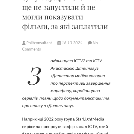
ще не запустили й не
могли показувати
фільми, за які заплатили
Politconsultant
16.10.2024
No
Comments
З очільницею ICTV2 та ICTV
Анастасією Штейнгауз
«Детектор медіа» говорив
про перспективи завершення
марафону, виробництво
серіалів, плани щодо документалістики та
про етику в «Дизель шоу».
Наприкінці 2022 року група StarLightMedia
вирішила повернути в ефір канал ICTV, який
бере участь у виробництві марафону «Єдині