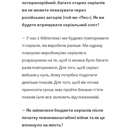
чотирисерійний, багато старих серіалів
ви не можете показувати через
російських акторів (той же «Пес»). Як ви
будете втримувати серіальний слот?
— У нас є бібліотека і ми будемо повторювати
ті серіали, які виробили раніше. Ми одразу
плануємо виробництво серіалів із
розрахунком на те, щоб їх можна було багато
разів повторювати. Для того, щоб серіал
вийшов у нуль, йому потрібно подолати
декілька показів. Для того, щоб він почав
приносити гроші, має пройти близько п’яти
показів (але все залежить від показників).
— Як змінилися бюджети серіалів після
початку повномасштабної війни та як це
вплинуло на якість?