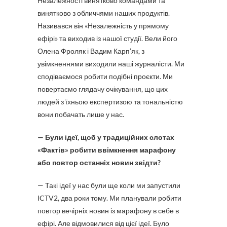
Незалежності винятково командами та
винятково з обличчями наших продуктів.
Називався він «Незалежність у прямому
ефірі» та виходив із нашої студії. Вели його
Олена Фроляк і Вадим Карп’як, з
увімкненнями виходили наші журналісти. Ми
сподіваємося робити подібні проєкти. Ми
повертаємо глядачу очікування, що цих
людей з їхньою експертизою та тональністю
вони побачать лише у нас.
— Були ідеї, щоб у традиційних слотах
«Фактів» робити ввімкнення марафону
або повтор останніх новин звідти?
— Такі ідеї у нас були ще коли ми запустили
ICTV2, два роки тому. Ми планували робити
повтор вечірніх новин із марафону в себе в
ефірі. Але відмовилися від цієї ідеї. Було