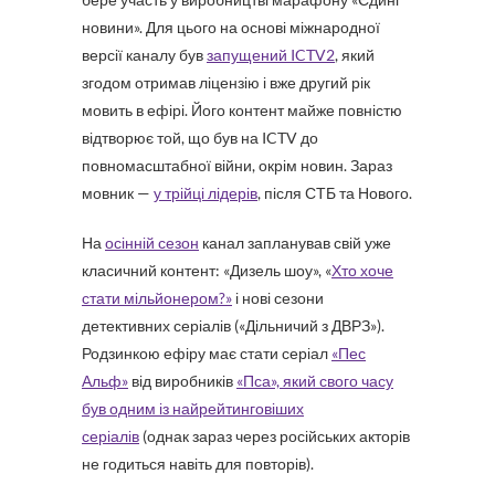
новини». Для цього на основі міжнародної
версії каналу був
запущений ICTV2
, який
згодом отримав ліцензію і вже другий рік
мовить в ефірі. Його контент майже повністю
відтворює той, що був на ICTV до
повномасштабної війни, окрім новин. Зараз
мовник —
у трійці лідерів
, після СТБ та Нового.
На
осінній сезон
канал запланував свій уже
класичний контент: «Дизель шоу», «
Хто хоче
стати мільйонером?»
і нові сезони
детективних серіалів («Дільничий з ДВРЗ»).
Родзинкою ефіру має стати серіал
«Пес
Альф»
від виробників
«Пса», який свого часу
був одним із найрейтинговіших
серіалів
(однак зараз через російських акторів
не годиться навіть для повторів).