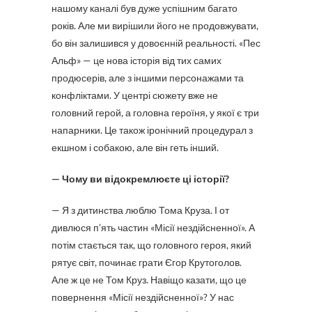
нашому каналі був дуже успішним багато
років. Але ми вирішили його не продовжувати,
бо він залишився у довоєнній реальності. «Пес
Альф» — це нова історія від тих самих
продюсерів, але з іншими персонажами та
конфліктами. У центрі сюжету вже не
головний герой, а головна героїня, у якої є три
напарники. Це також іронічний процедурал з
екшном і собакою, але він геть інший.
— Чому ви відокремлюєте ці історії?
— Я з дитинства люблю Тома Круза. І от
дивлюся п’ять частин «Місії нездійсненної». А
потім стається так, що головного героя, який
рятує світ, починає грати Єгор Крутоголов.
Але ж це не Том Круз. Навіщо казати, що це
повернення «Місії нездійсненної»? У нас