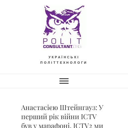
Skip
to
content
УКРАЇНСЬКІ
ПОЛІТТЕХНОЛОГИ
Анастасією Штейнгауз: У
перший рік війни ICTV
був у марафоні, ICTV2 ми