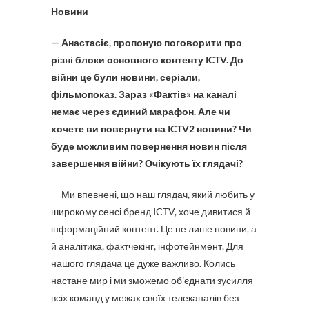
Новини
— Анастасіє, пропоную поговорити про
різні блоки основного контенту ICTV. До
війни це були новини, серіали,
фільмопоказ. Зараз «Фактів» на каналі
немає через єдиний марафон. Але чи
хочете ви повернути на ICTV2 новини? Чи
буде можливим повернення новин після
завершення війни? Очікують їх глядачі?
— Ми впевнені, що наш глядач, який любить у
широкому сенсі бренд ICTV, хоче дивитися й
інформаційний контент. Це не лише новини, а
й аналітика, фактчекінг, інфотейнмент. Для
нашого глядача це дуже важливо. Колись
настане мир і ми зможемо об’єднати зусилля
всіх команд у межах своїх телеканалів без