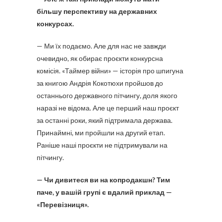
більшу перспективу на державних
конкурсах.
— Ми їх подаємо. Але для нас не завжди
очевидно, як обирає проєкти конкурсна
комісія. «Таймер війни» — історія про шпигуна
за книгою Андрія Кокотюхи пройшов до
останнього державного пітчингу, доля якого
наразі не відома. Але це перший наш проєкт
за останні роки, який підтримала держава.
Принаймні, ми пройшли на другий етап.
Раніше наші проєкти не підтримували на
пітчингу.
— Чи дивитеся ви на копродакшн? Тим
паче, у вашій групі є вдалий приклад —
«Перевізниця».