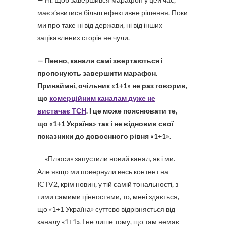
має з’явитися більш ефективне рішення. Поки
ми про таке ні від держави, ні від інших
зацікавлених сторін не чули.
— Певно, канали самі звертаються і
пропонують завершити марафон.
Принаймні, очільник «1+1» не раз говорив,
що
комерційним каналам дуже не
вистачає ТСН
. І це може пояснювати те,
що «1+1 Україна» так і не відновив свої
показники до довоєнного рівня «1+1»
.
— «Плюси» запустили новий канал, як і ми.
Але якщо ми повернули весь контент на
ICTV2, крім новин, у тій самій тональності, з
тими самими цінностями, то, мені здається,
що «1+1 Україна» суттєво відрізняється від
каналу «1+1». І не лише тому, що там немає