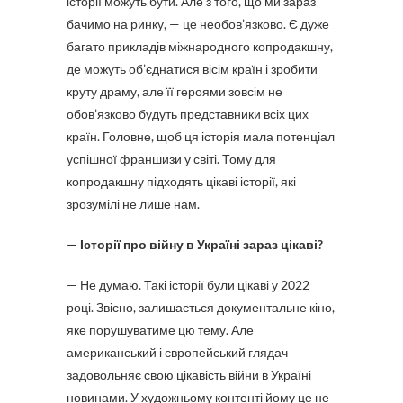
історії можуть бути. Але з того, що ми зараз
бачимо на ринку, — це необов’язково. Є дуже
багато прикладів міжнародного копродакшну,
де можуть об’єднатися вісім країн і зробити
круту драму, але її героями зовсім не
обов’язково будуть представники всіх цих
країн. Головне, щоб ця історія мала потенціал
успішної франшизи у світі. Тому для
копродакшну підходять цікаві історії, які
зрозумілі не лише нам.
— Історії про війну в Україні зараз цікаві?
— Не думаю. Такі історії були цікаві у 2022
році. Звісно, залишається документальне кіно,
яке порушуватиме цю тему. Але
американський і європейський глядач
задовольняє свою цікавість війни в Україні
новинами. У художньому контенті йому це не