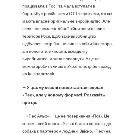
працювала в Росії та мала вступати в
боротьбу з російськими ОТТ-сервісами, які всі
мають власне оригінальне виробництво. Але
після повномасштабної війни вони пішли з
території Росії. Щоб таке виробництво
відбулося, потрібно не лише знайти інвестора,
а й пояснити, як кошти, вкладені у
виробництво, можна повернути. А це не
можна зробити лише в Україні, потрібен вихід
на інші території.
—
У цьому сезоні повертається серіал
«Пес», але у новому форматі. Розкажіть
про це.
— «Пес Альф» — це не повернення «Пса». Це
зовсім інший проєкт. У світі багато серіалів, де
собака є партнером людини. Звісно, «Пес» на