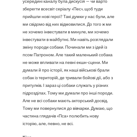
усередині каналу була дискусія — чи варто
зберегти всесвіт серіалу «Пес», щоб туди
прийшли нові герої? Такі думки у нас були, але
ми свідомо від них відмовилися. До того ж ми
не хочемо інвестувати в минуле, ми хочемо
інвестувати в майбутнє. Ми навіть розглядали
зміну породи собаки. Починали ми з ідей із
псом Патроном. Але такий маленький собака
не може впливати на певні екшн-сцени. Ми
думали й про історії, як наші військові брали
собак із територій, де тривали бойові дії, або з
притулків. І зараз ці собаки служать у різних
підрозділах. Тому ми думали про інші породи.
Але не всі собаки мають акторський досвід.
Тому ми повернулися до вівчарки. Думаю, що
частина глядачів «Пса» полюбить нову
історію, але, певно, не всі.