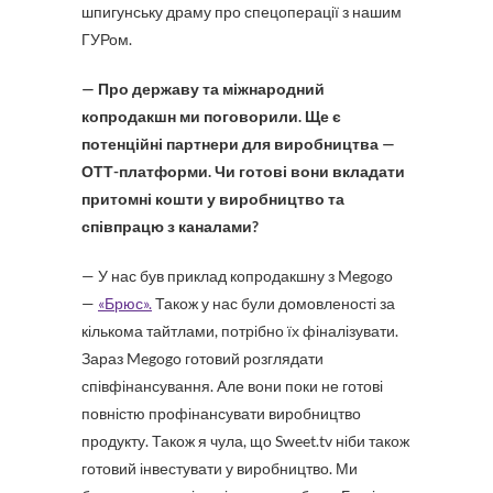
шпигунську драму про спецоперації з нашим
ГУРом.
— Про державу та міжнародний
копродакшн ми поговорили. Ще є
потенційні партнери для виробництва —
ОТТ-платформи. Чи готові вони вкладати
притомні кошти у виробництво та
співпрацю з каналами?
— У нас був приклад копродакшну з Megogo
—
«Брюс».
Також у нас були домовленості за
кількома тайтлами, потрібно їх фіналізувати.
Зараз Megogo готовий розглядати
співфінансування. Але вони поки не готові
повністю профінансувати виробництво
продукту. Також я чула, що Sweet.tv ніби також
готовий інвестувати у виробництво. Ми