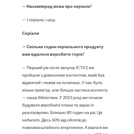
— Насамперед мова про серіали?
— І серіали, і шоу.
Серіали
— Скільки годин серіального продукту
вам вдалося виробити торік?
— Перший рік після запуску ICTV2 ми
пройшли з довоєнним контентом, який був
відзнятий і лежав на поличках. У нас було
кілька прем’єр, але більша частина контенту
— наша бібліотека. У 2023 році ми почали
будувати виробничі плани та зараз їх
реалізовуємо. Близько 80 годин на рік. Це
небагато. Десь 60% від обсягів до
повномасштабного вторгнення. А взагалі ми