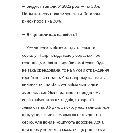
— Бюджети впали. У 2022 році — на 50%.
Потім потроху почали зростати. Загалом
ринок просів на 30%.
— Як це впливає на якість?
— Усе залежить від команди та самого
серіалу. Наприклад, якщо у серіалах про
кохання (ми такі не виробляємо) сукня буде
не така брендована, то на муки й страждання
героїв це не вплине. Але напряму на якість
впливає те, що кількість знімальних днів
зменшилася. Якщо раніше в середньому
серію знімали за п’ять днів, то зараз її
знімають за 3,5 дня. Звісно, у нас залишилися
продукти, які ми знімаємо за п’ять днів на
серію. Але вони й коштують дорожче. Хоча
при цьому не можна сказати, що раніше ми