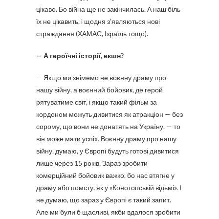
цікаво. Бо війна ще не закінчилась. А наш біль
їх не цікавить, і щодня з’являються нові
страждання (ХАМАС, Ізраїль тощо).
— А героїчні історії, екшн?
— Якщо ми знімемо не воєнну драму про
нашу війну, а воєнний бойовик, де герой
рятуватиме світ, і якщо такий фільм за
кордоном можуть дивитися як атракціон — без
сорому, що вони не донатять на Україну, — то
він може мати успіх. Воєнну драму про нашу
війну, думаю, у Європі будуть готові дивитися
лише через 15 років. Зараз зробити
комерційний бойовик важко, бо нас втягне у
драму або помсту, як у «Конотопській відьмі». І
не думаю, що зараз у Європі є такий запит.
Але ми були б щасливі, якби вдалося зробити