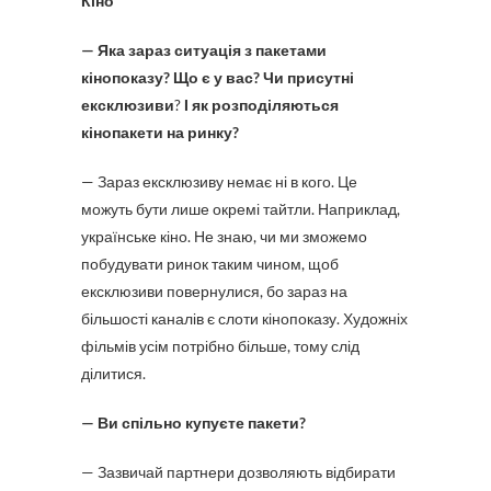
Кіно
— Яка зараз ситуація з пакетами
кінопоказу? Що є у вас? Чи присутні
ексклюзиви
?
І як розподіляються
кінопакети на ринку?
— Зараз ексклюзиву немає ні в кого. Це
можуть бути лише окремі тайтли. Наприклад,
українське кіно. Не знаю, чи ми зможемо
побудувати ринок таким чином, щоб
ексклюзиви повернулися, бо зараз на
більшості каналів є слоти кінопоказу. Художніх
фільмів усім потрібно більше, тому слід
ділитися.
— Ви спільно купуєте пакети?
— Зазвичай партнери дозволяють відбирати