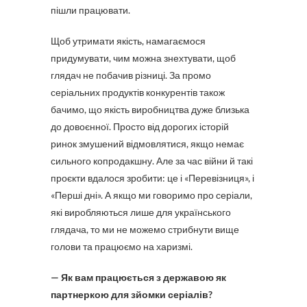
пішли працювати.
Щоб утримати якість, намагаємося
придумувати, чим можна знехтувати, щоб
глядач не побачив різниці. За промо
серіальних продуктів конкурентів також
бачимо, що якість виробництва дуже близька
до довоєнної. Просто від дорогих історій
ринок змушений відмовлятися, якщо немає
сильного копродакшну. Але за час війни й такі
проєкти вдалося зробити: це і «Перевізниця», і
«Перші дні». А якщо ми говоримо про серіали,
які виробляються лише для українського
глядача, то ми не можемо стрибнути вище
голови та працюємо на харизмі.
— Як вам працюється з державою як
партнеркою для зйомки серіалів?