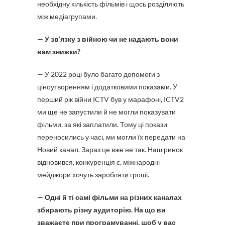
необхідну кількість фільмів і щось розділяють
між медіагрупами.
— У зв’язку з війною чи не надають вони
вам знижки?
— У 2022 році було багато допомоги з
ціноутворенням і додатковими показами. У
перший рік війни ICTV був у марафоні, ICTV2
ми ще не запустили й не могли показувати
фільми, за які заплатили. Тому ці покази
переносились у часі, ми могли їх передати на
Новий канал. Зараз це вже не так. Наш ринок
відновився, конкуренція є, міжнародні
мейджори хочуть заробляти гроші.
— Одні й ті самі фільми на різних каналах
збирають різну аудиторію. На що ви
зважаєте при програмуванні, щоб у вас