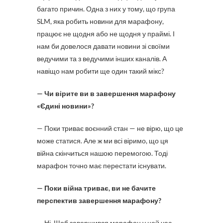
багато причин. Одна з них у тому, що група
SLM, яка робить новини для марафону,
працює не щодня або не щодня у праймі. І
нам би довелося давати новини зі своїми
ведучими та з ведучими інших каналів. А
навіщо нам робити ще один такий мікс?
— Чи вірите ви в завершення марафону
«Єдині новини»?
— Поки триває воєнний стан — не вірю, що це
може статися. Але ж ми всі віримо, що ця
війна скінчиться нашою перемогою. Тоді
марафон точно має перестати існувати.
— Поки війна триває, ви не бачите
перспектив завершення марафону?
— Ні. Щоб завершився марафон у цей час,