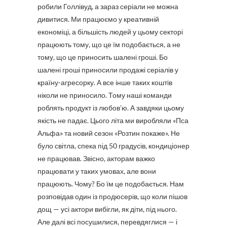
робили Голлівуд, а зараз серіали не можна
дивитися. Ми працюємо у креативній
економіці, а більшість людей у цьому секторі
працюють тому, що це їм подобається, а не
тому, що це приносить шалені гроші. Бо
шалені гроші приносили продажі серіалів у
країну-агресорку. А все інше таких коштів
ніколи не приносило. Тому наші команди
роблять продукт із любов’ю. А завдяки цьому
якість не падає. Цього літа ми виробляли «Пса
Альфа» та новий сезон «Розтин покаже». Не
було світла, спека під 50 градусів, кондиціонер
не працював. Звісно, акторам важко
працювати у таких умовах, але вони
працюють. Чому? Бо їм це подобається. Нам
розповідав один із продюсерів, що коли пішов
дощ — усі актори вибігли, як діти, під нього.
Але далі всі посушилися, перевдяглися — і