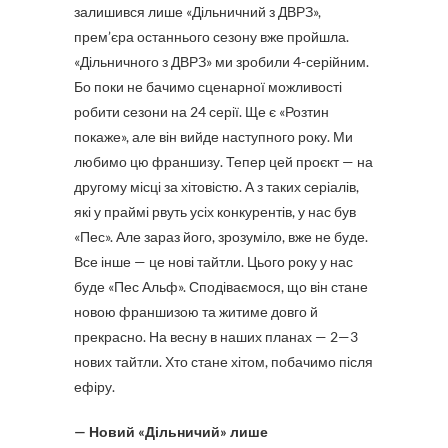
залишився лише «Дільничний з ДВРЗ»,
прем’єра останнього сезону вже пройшла.
«Дільничного з ДВРЗ» ми зробили 4-серійним.
Бо поки не бачимо сценарної можливості
робити сезони на 24 серії. Ще є «Розтин
покаже», але він вийде наступного року. Ми
любимо цю франшизу. Тепер цей проєкт — на
другому місці за хітовістю. А з таких серіалів,
які у праймі рвуть усіх конкурентів, у нас був
«Пес». Але зараз його, зрозуміло, вже не буде.
Все інше — це нові тайтли. Цього року у нас
буде «Пес Альф». Сподіваємося, що він стане
новою франшизою та житиме довго й
прекрасно. На весну в наших планах — 2—3
нових тайтли. Хто стане хітом, побачимо після
ефіру.
— Новий «Дільничий» лише