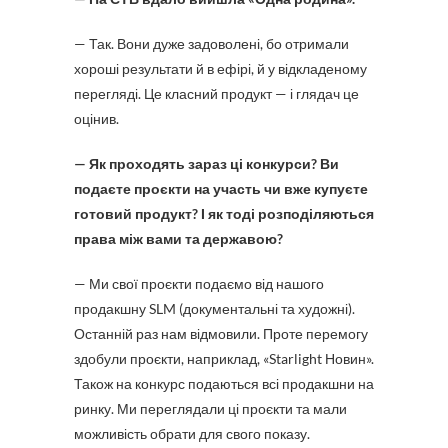
— Так. Вони дуже задоволені, бо отримали
хороші результати й в ефірі, й у відкладеному
перегляді. Це класний продукт — і глядач це
оцінив.
— Як проходять зараз ці конкурси? Ви
подаєте проєкти на участь чи вже купуєте
готовий продукт? І як тоді розподіляються
права між вами та державою?
— Ми свої проєкти подаємо від нашого
продакшну SLM (документальні та художні).
Останній раз нам відмовили. Проте перемогу
здобули проєкти, наприклад, «Starlight Новин».
Також на конкурс подаються всі продакшни на
ринку. Ми переглядали ці проєкти та мали
можливість обрати для свого показу.