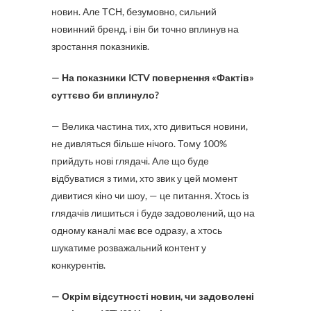
новин. Але ТСН, безумовно, сильний
новинний бренд, і він би точно вплинув на
зростання показників.
— На показники ICTV повернення «Фактів»
суттєво би вплинуло?
— Велика частина тих, хто дивиться новини,
не дивляться більше нічого. Тому 100%
прийдуть нові глядачі. Але що буде
відбуватися з тими, хто звик у цей момент
дивитися кіно чи шоу, — це питання. Хтось із
глядачів лишиться і буде задоволений, що на
одному каналі має все одразу, а хтось
шукатиме розважальний контент у
конкурентів.
— Окрім відсутності новин, чи задоволені