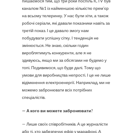
пишаємося тим, що три роки поспіль ICTV був
каналом №1 із найменшою кількістю прем’єр
на всьому телеринку. У нас були хіти, а також
робочі серіали, які давали показники навіть за
третій показ. І це давало змогу нам
побудувати успішну сітку. І тенденція не
змінюється. Не знаю, скільки годин
вироблятимуть конкуренти, але я не
здивуюсь, якщо ми за обсягами не будемо у
топі. Подивимося, що буде далі. Тому що
умови для виробництва непрості. І це не лише
відімкнення електроенергії. Наприклад, ми не
можемо забронювати всіх потрібних
спеціалістів.
— А кого ви можете забронювати
?
— Лише своїх співробітників. А це журналісти
або ті, хто забезпечує ефір у марафоні. А