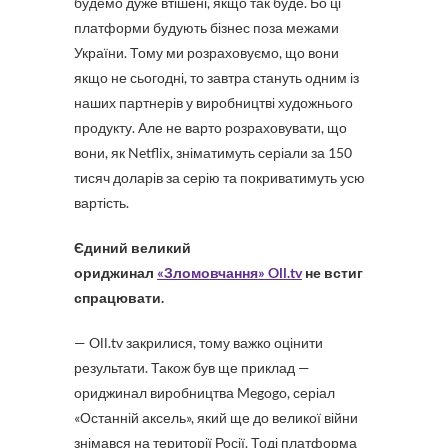
будемо дуже втішені, якщо так буде. Бо ці
платформи будують бізнес поза межами
України. Тому ми розраховуємо, що вони
якщо не сьогодні, то завтра стануть одним із
наших партнерів у виробництві художнього
продукту. Але не варто розраховувати, що
вони, як Netflix, зніматимуть серіали за 150
тисяч доларів за серію та покриватимуть усю
вартість.
Єдиний великий
ориджинал
«Зломовчання» Oll.tv
не встиг
спрацювати.
— Oll.tv закрилися, тому важко оцінити
результати. Також був ще приклад —
ориджинал виробництва Megogo, серіал
«Останній аксель», який ще до великої війни
знімався на території Росії. Тоді платформа