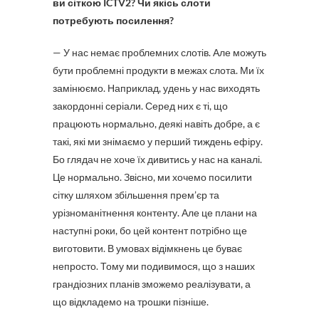
ви сіткою ICTV2? Чи якісь слоти
потребують посилення?
— У нас немає проблемних слотів. Але можуть
бути проблемні продукти в межах слота. Ми їх
замінюємо. Наприклад, удень у нас виходять
закордонні серіали. Серед них є ті, що
працюють нормально, деякі навіть добре, а є
такі, які ми знімаємо у перший тиждень ефіру.
Бо глядач не хоче їх дивитись у нас на каналі.
Це нормально. Звісно, ми хочемо посилити
сітку шляхом збільшення прем’єр та
урізноманітнення контенту. Але це плани на
наступні роки, бо цей контент потрібно ще
виготовити. В умовах відімкнень це буває
непросто. Тому ми подивимося, що з наших
грандіозних планів зможемо реалізувати, а
що відкладемо на трошки пізніше.