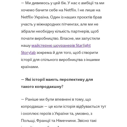
— Ми дивимось у цей бік. У нас є амбіції та ми
хочемо бачити себе на Netflix. І не лише на
Netflix-Україна. Один із наших проєктів брав
участь у міжнародних пітчингах, але ми не
зібрали необхідну кількість партнерів, щоб
почати виробництво. Власне, ми запустили
нашу
майстерню шоуранерів Starlight
Storylab
зокрема й для того, щоб створити
історії для спільного виробництва з іншими
країнами.
— Які історії мають перспективу для
такого копродакшну?
— Раніше ми були впевнені в тому, що
копродакшн — це коли історія відбувається тут
і охоплює героїв з України та, умовно, з
Польщі, Франції та Німеччини. Звісно такі