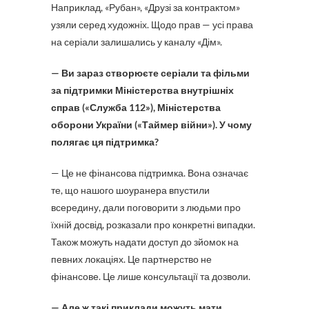
Наприклад, «Рубан», «Друзі за контрактом»
узяли серед художніх. Щодо прав — усі права
на серіали залишались у каналу «Дім».
— Ви зараз створюєте серіали та фільми
за підтримки Міністерства внутрішніх
справ («Служба 112»), Міністерства
оборони України («Таймер війни»). У чому
полягає ця підтримка?
— Це не фінансова підтримка. Вона означає
те, що нашого шоуранера впустили
всередину, дали поговорити з людьми про
їхній досвід, розказали про конкретні випадки.
Також можуть надати доступ до зйомок на
певних локаціях. Це партнерство не
фінансове. Це лише консультації та дозволи.
— Але ж такі приклади можуть мати