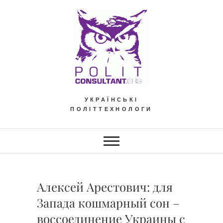
Skip
to
content
УКРАЇНСЬКІ
ПОЛІТТЕХНОЛОГИ
Алексей Арестович: для
Запада кошмарный сон –
воссоединение Украины с