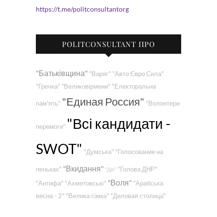
https://t.me/politconsultantorg
POLITCONSULTANT ПРО
"Батьківщина"
"Варяг"
"Авто Євро Сила"
"Гречка"
"Великовірмени"
"Електоральна
"Единая Россия"
пам'ять"
"Волонтери
"Всі кандидати -
перемоги"
SWOT"
"Думська"
"Голосование на
"Вкидання"
пеньках"
"Голова ДНР"
"Дія"
"Воля"
"Антифа"
"Ахметовські"
"Арабська
весна - 2"
"Велика сімка"
"Деловая столица"