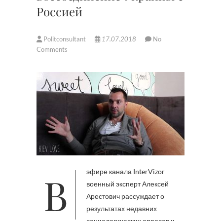
Россией
Politconsultant
17.07.2018
No
Comments
В эфире канала InterVizor
военный эксперт Алексей
Арестович рассуждает о
результатах недавних
социологических опросов и