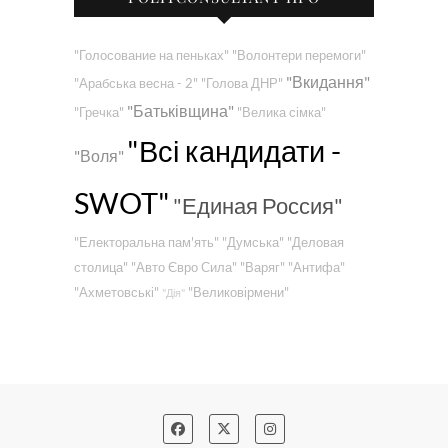
"Голосование на пеньках"
"Волонтери перемоги"
"Вкидання"
"Арабська весна - 2"
"Голова ДНР"
"Батьківщина"
"Гречка"
"Велика сімка"
"Всі кандидати -
"Воля"
SWOT"
"Единая Россия"
"Електоральна пам'ять"
"Думська"
"Деловая
столица"
"Авто Євро Сила"
"Варяг"
"Антифа"
"Ахметовські"
"Великовірмени"
"Дія"