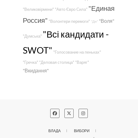
"Единая
"Великовірмени"
"Авто Євро Сила"
Россия"
"Воля"
"Волонтери перемоги"
"Дія"
"Всі кандидати -
"Думська"
SWOT"
"Голосование на пеньках"
"Гречка"
"Деловая столица"
"Варяг"
"Вкидання"
ВЛАДА
ВИБОРИ