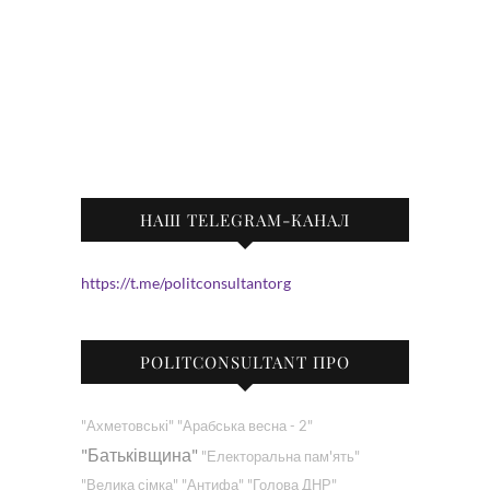
НАШ TELEGRAM-КАНАЛ
https://t.me/politconsultantorg
POLITCONSULTANT ПРО
"Ахметовські"
"Арабська весна - 2"
"Батьківщина"
"Електоральна пам'ять"
"Велика сімка"
"Антифа"
"Голова ДНР"